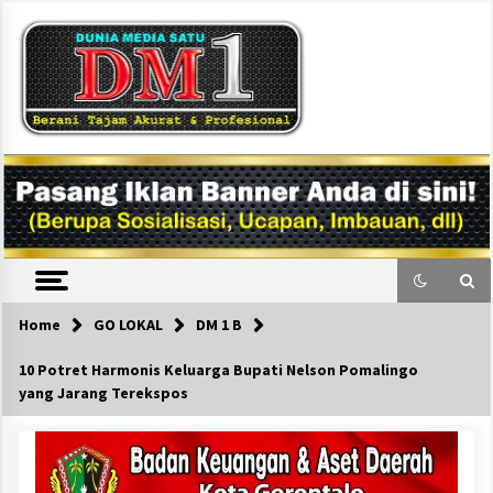
Skip
to
content
DM1
Home
GO LOKAL
DM 1 B
10 Potret Harmonis Keluarga Bupati Nelson Pomalingo
yang Jarang Terekspos