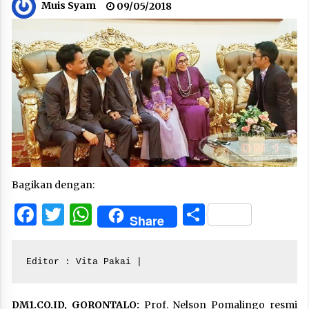
Muis Syam
09/05/2018
Bagikan dengan:
Facebook
Twitter
WhatsApp
Share
Share
Editor : Vita Pakai |
DM1.CO.ID, GORONTALO:
Prof. Nelson Pomalingo resmi