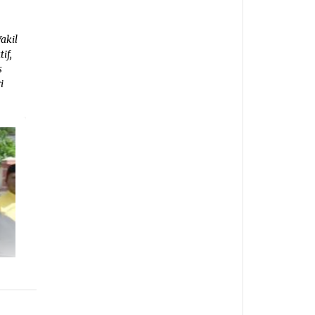
akil
if,
s
i