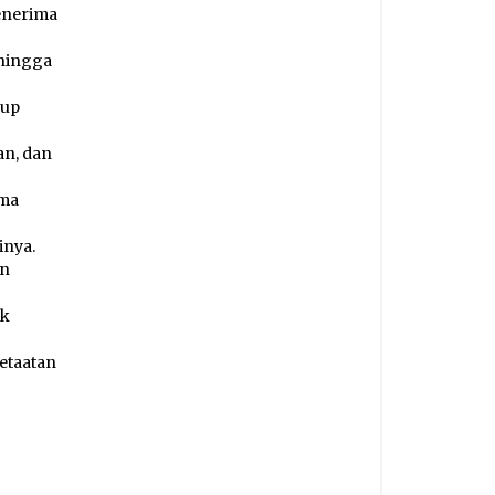
enerima
ehingga
kup
n, dan
ama
inya.
an
uk
ketaatan