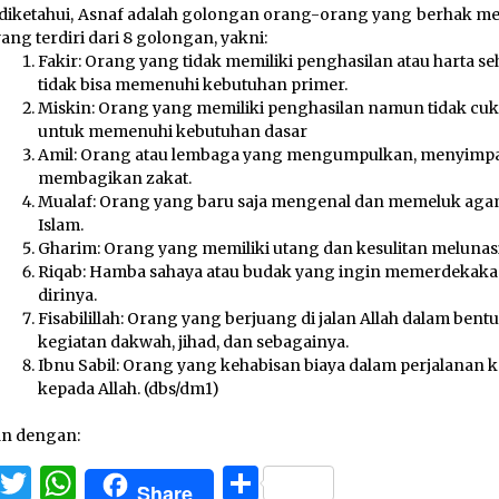
diketahui, Asnaf adalah golongan orang-orang yang berhak m
yang terdiri dari 8 golongan, yakni:
Fakir: Orang yang tidak memiliki penghasilan atau harta s
tidak bisa memenuhi kebutuhan primer.
Miskin: Orang yang memiliki penghasilan namun tidak cu
untuk memenuhi kebutuhan dasar
Amil: Orang atau lembaga yang mengumpulkan, menyimpa
membagikan zakat.
Mualaf: Orang yang baru saja mengenal dan memeluk ag
Islam.
Gharim: Orang yang memiliki utang dan kesulitan melunas
Riqab: Hamba sahaya atau budak yang ingin memerdekak
dirinya.
Fisabilillah: Orang yang berjuang di jalan Allah dalam bent
kegiatan dakwah, jihad, dan sebagainya.
Ibnu Sabil: Orang yang kehabisan biaya dalam perjalanan 
kepada Allah. (dbs/dm1)
an dengan:
Facebook
Twitter
WhatsApp
Share
Share