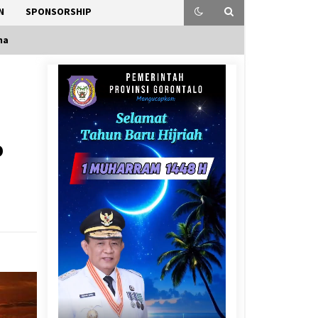
N
SPONSORSHIP
ma
o