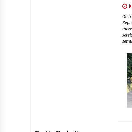
J
Oleh 
Kepal
mere
setel
semua