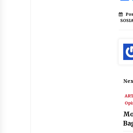
Pos
SOSI
Nex
AR
Opi
Mo
Ba