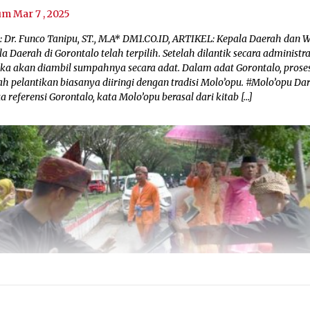
um Mar 7 , 2025
: Dr. Funco Tanipu, ST., M.A* DM1.CO.ID, ARTIKEL: Kepala Daerah dan W
a Daerah di Gorontalo telah terpilih. Setelah dilantik secara administrat
ka akan diambil sumpahnya secara adat. Dalam adat Gorontalo, prose
ah pelantikan biasanya diiringi dengan tradisi Molo’opu. #Molo’opu Dar
 referensi Gorontalo, kata Molo’opu berasal dari kitab […]