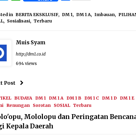
ted in
BERITA EKSKLUSIF
,
DM 1
,
DM 1 A
,
Imbauan
,
PILIHA
AL
,
Sosialisasi
,
Terbaru
Muis Syam
http://dm1.co.id
694 views
t Post
TIKEL
BUDAYA
DM 1
DM 1 A
DM 1 B
DM 1 C
DM 1 D
DM 1 E
ni
Renungan
Sorotan
SOSIAL
Terbaru
lo'opu, Mololopu dan Peringatan Bencan
gi Kepala Daerah