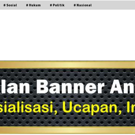
# Sosial
# Hukum
# Politik
# Nasional