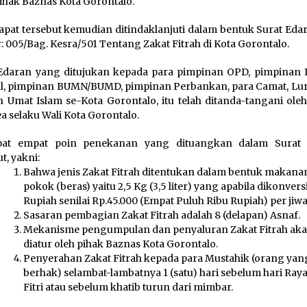
pihak Baznas Kota Gorontalo.
rapat tersebut kemudian ditindaklanjuti dalam bentuk Surat Eda
 005/Bag. Kesra/501 Tentang Zakat Fitrah di Kota Gorontalo.
Edaran yang ditujukan kepada para pimpinan OPD, pimpinan I
al, pimpinan BUMN/BUMD, pimpinan Perbankan, para Camat, Lur
h Umat Islam se-Kota Gorontalo, itu telah ditanda-tangani ole
 selaku Wali Kota Gorontalo.
pat empat poin penekanan yang dituangkan dalam Surat
t, yakni:
Bahwa jenis Zakat Fitrah ditentukan dalam bentuk makana
pokok (beras) yaitu 2,5 Kg (3,5 liter) yang apabila dikonvers
Rupiah senilai Rp.45.000 (Empat Puluh Ribu Rupiah) per jiwa
Sasaran pembagian Zakat Fitrah adalah 8 (delapan) Asnaf.
Mekanisme pengumpulan dan penyaluran Zakat Fitrah ak
diatur oleh pihak Baznas Kota Gorontalo.
Penyerahan Zakat Fitrah kepada para Mustahik (orang yan
berhak) selambat-lambatnya 1 (satu) hari sebelum hari Raya
Fitri atau sebelum khatib turun dari mimbar.