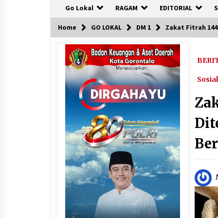
Go Lokal
RAGAM
EDITORIAL
S
Home
GO LOKAL
DM 1
Zakat Fitrah 14
BERI
Sosial
Zak
Dit
Be