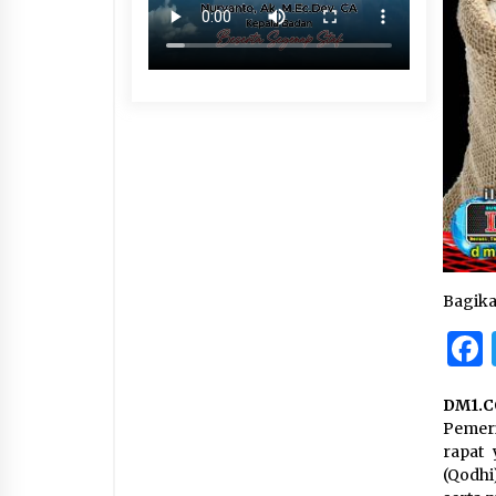
Bagik
DM1.C
Pemeri
rapat 
(Qodhi