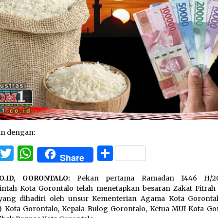
an dengan:
Facebook
Twitter
WhatsApp
Share
Share
O.ID, GORONTALO:
Pekan pertama Ramadan 1446 H/2
ntah Kota Gorontalo telah menetapkan besaran Zakat Fitrah 
yang dihadiri oleh unsur Kementerian Agama Kota Gorontal
) Kota Gorontalo, Kepala Bulog Gorontalo, Ketua MUI Kota Gor