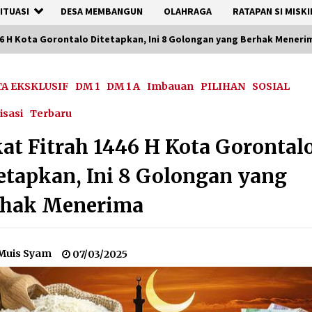
ITUASI
DESA MEMBANGUN
OLAHRAGA
RATAPAN SI MISKI
46 H Kota Gorontalo Ditetapkan, Ini 8 Golongan yang Berhak Meneri
TA EKSKLUSIF
DM 1
DM 1 A
Imbauan
PILIHAN
SOSIAL
isasi
Terbaru
at Fitrah 1446 H Kota Gorontal
etapkan, Ini 8 Golongan yang
rhak Menerima
Muis Syam
07/03/2025