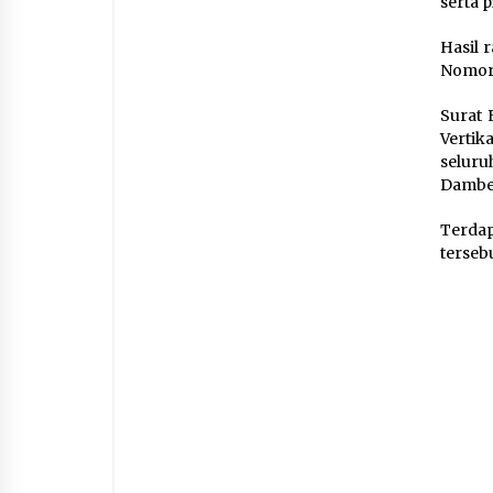
serta 
Hasil 
Nomor:
Surat 
Vertik
seluru
Dambea
Terda
tersebu