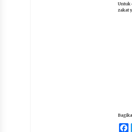
Untuk 
zakat 
Bagik