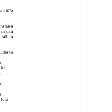
ran (SE)
nstansi
ah, dan
h Adhan
 Edaran
n
i ke
.
an
g
 Idul