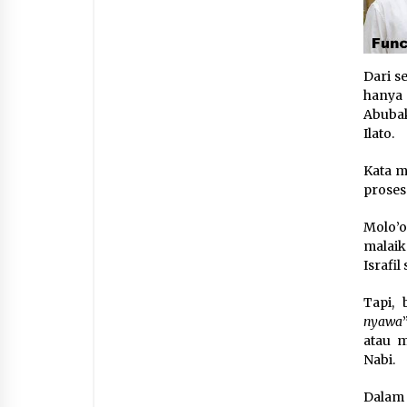
Dari s
hanya 
Abubak
Ilato.
Kata m
prose
Molo’o
malaik
Israfi
Tapi, 
nyawa
atau 
Nabi.
Dalam 