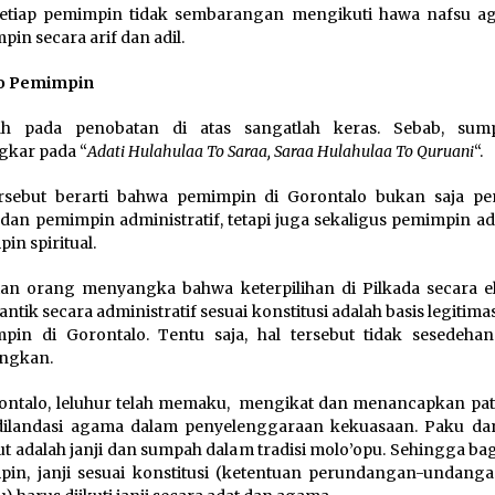
etiap pemimpin tidak sembarangan mengikuti hawa nafsu ag
in secara arif dan adil.
ko Pemimpin
h pada penobatan di atas sangatlah keras. Sebab, sum
gkar pada “
Adati Hulahulaa To Saraa, Saraa Hulahulaa To Quruani
“.
ersebut berarti bahwa pemimpin di Gorontalo bukan saja p
k dan pemimpin administratif, tetapi juga sekaligus pemimpin ad
in spiritual.
an orang menyangka bahwa keterpilihan di Pilkada secara el
antik secara administratif sesuai konstitusi adalah basis legitima
in di Gorontalo. Tentu saja, hal tersebut tidak sesedeha
angkan.
ontalo, leluhur telah memaku, mengikat dan menancapkan pat
dilandasi agama dalam penyelenggaraan kekuasaan. Paku da
ut adalah janji dan sumpah dalam tradisi molo’opu. Sehingga bag
in, janji sesuai konstitusi (ketentuan perundangan-undang