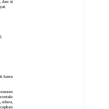
 dan si
yat.
).
ti hawa
kuasaan
ontalo
 udara,
arapkan