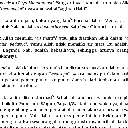
pu ode ito Eeya Muhammadi
“. Yang artinya “kami disuruh oleh A
“
memangku
” nyawamu wahai Baginda Nabi”.
 kata itu dipilih, bukan yang lain? Karena dalam Meeraji, sal
untuk Nabi adalah
Ta Iloponu lo Eeya
. Kata “
ponu
” berarti air mata.
 Allah memiliki “
air mata
“? Atau jika diartikan lebih dalam “
jatuh padanya
“. Tentu Allah tidak memiliki air mata. Itu adala
a Baginda Nabi adalah kekasihNya, sehingga artinya ora
ukanNya.
ersebut oleh leluhur Gorontalo lalu ditransformasikan dalam ac
ini kita kenal dengan “
Molo’opu
“. Acara molo’opu dalam arti
h upacara penjemputan pimpinan daerah dari kediaman pri
jabatan atau dinas.
 kata itu ditransformasi? Sebab, dalam proses molo’opu p
 baik itu Gubernur, Wagub, Bupati/Walikota dan wakilnya, dih
 mengembangkan, memperkuat dan menjalankan pesan-pes
epemimpinan Nabi dalam konteks pemerintahan kekinian. Bi
 mengantarkan seseorang dari mengurusi urusan pribadi dan k
menjadi mengurusi umat (rakyat) yang berlandaskan pada ajaran 