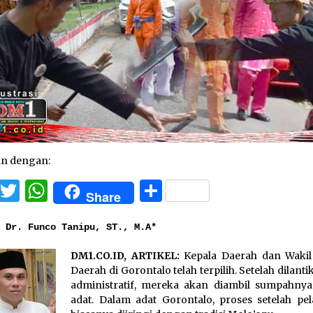
an dengan:
Facebook
Twitter
WhatsApp
Share
Share
: Dr. Funco Tanipu, ST., M.A*
DM1.CO.ID, ARTIKEL:
Kepala Daerah dan Wakil
Daerah di Gorontalo telah terpilih. Setelah dilanti
administratif, mereka akan diambil sumpahnya
adat. Dalam adat Gorontalo, proses setelah pel