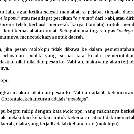
n lain, agar ketika selesai menjabat, si pejabat (kepala daer
e lo ponu
” atau mendapat percikan “
air mata
” dari Nabi, atau di
 Karena telah berhasil mencetak karya (ilomata) untuk me
h demi kemaslahatan umat. Sebagaimana tugas-tugas “
wuleya 
mumnya, mencetak karya untuk daerah.
, jika pesan Molo’opu tidak dibawa ke dalam pemerintaha
n pelayanan publik yang sesuai tata kelola pemerintah
daskan nilai-nilai dan pesan ke-Nabi-an, maka yang akan terjad
knya.
lopu
gkaran akan nilai dan pesan ke-Nabi-an adalah kehancuran
 Gorontalo, kehancuran adalah “
mololopu
“.
pu begitu mirip dengan kata Molo’opu. Yang maknanya berkeb
idak melakukan kebaikan untuk kebenaran atau tidak menceta
daerah, maka yang terjadi adalah kehancuran (mololopu).