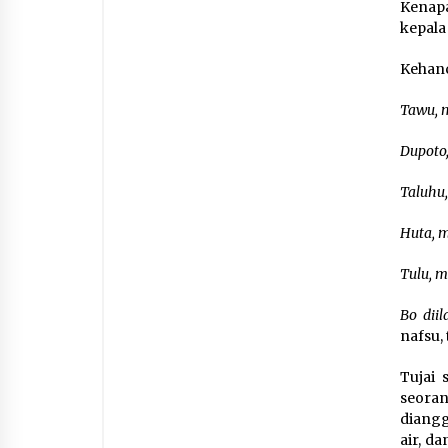
Kenapa
kepala
Kehanc
Tawu, m
Dupoto,
Taluhu,
Huta, m
Tulu, m
Bo diil
nafsu,
Tujai 
seora
diangg
air, d