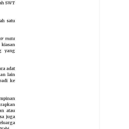
llah SWT
ah satu
air mata
h kiasan
ng yang
ara adat
an lain
badi ke
impinan
arapkan
an atau
sa juga
eluarga
Nabi.