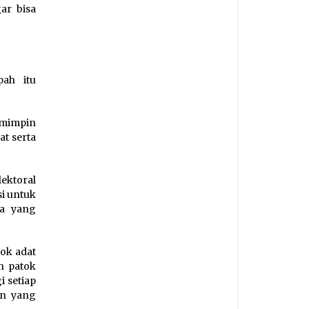
ar bisa
pah itu
emimpin
at serta
ektoral
si untuk
na yang
ok adat
n patok
i setiap
an yang