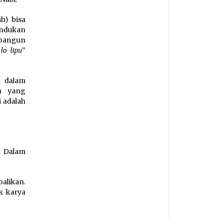
ah) bisa
rindukan
mbangun
lo lipu
”
n dalam
an yang
i adalah
. Dalam
alikan.
k karya