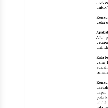
molo’o
untuk 
Kenapa
gelar 
Apakah
Allah 
betap
dirind
Kata t
yang k
adala
rumah 
Kenapa
daerah
dapat
pola k
adalah
saja, 