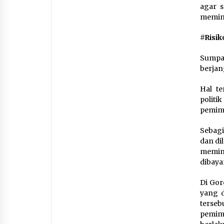
agar s
memimp
#Risi
Sumpa
berjan
Hal t
politi
pemimp
Sebagi
dan dil
memimp
dibay
Di Gor
yang 
terseb
pemimp