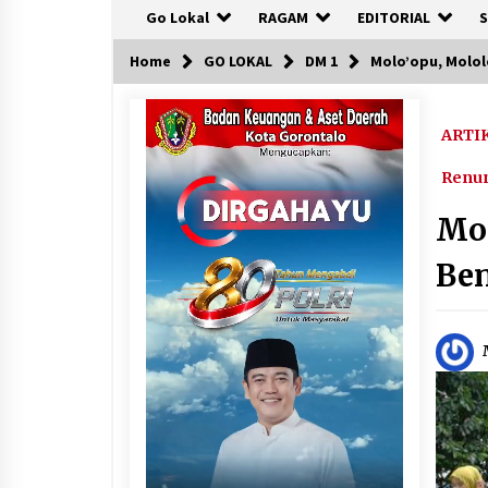
Go Lokal
RAGAM
EDITORIAL
S
Home
GO LOKAL
DM 1
Molo’opu, Molol
ARTI
Renu
Mol
Ben