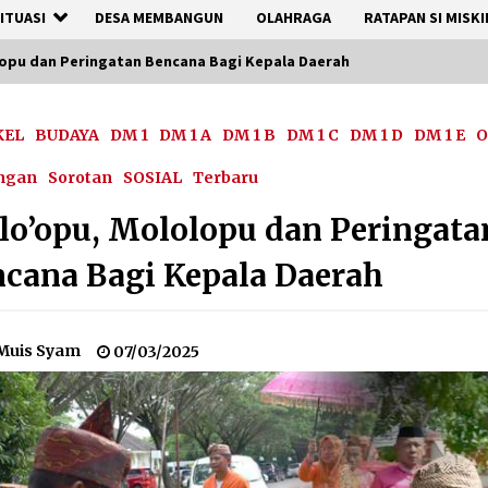
ITUASI
DESA MEMBANGUN
OLAHRAGA
RATAPAN SI MISKI
opu dan Peringatan Bencana Bagi Kepala Daerah
KEL
BUDAYA
DM 1
DM 1 A
DM 1 B
DM 1 C
DM 1 D
DM 1 E
O
ngan
Sorotan
SOSIAL
Terbaru
o’opu, Mololopu dan Peringata
cana Bagi Kepala Daerah
Muis Syam
07/03/2025