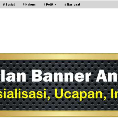
# Sosial
# Hukum
# Politik
# Nasional