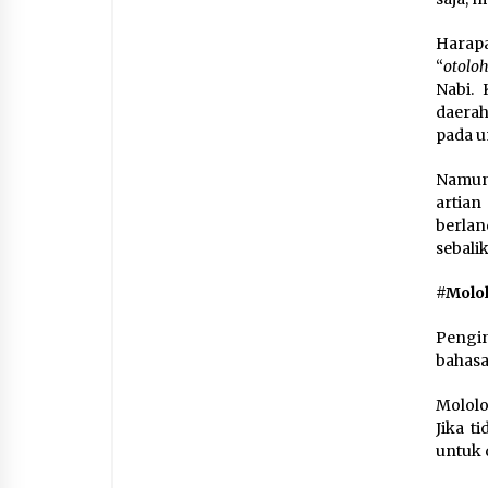
Harapa
“
otoloh
Nabi.
daera
pada u
Namun
artia
berlan
sebali
#Molo
Pengin
bahasa
Mololo
Jika t
untuk 