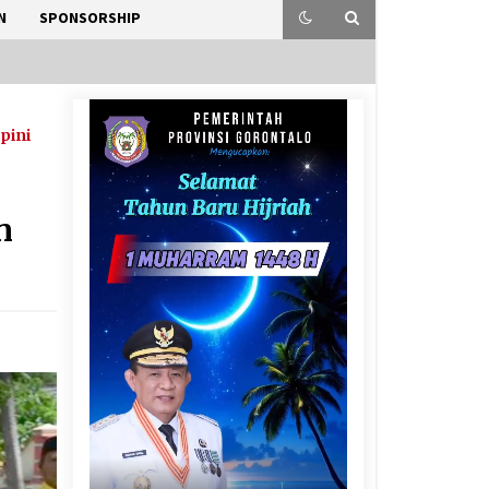
N
SPONSORSHIP
pini
n