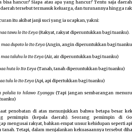
 bisa hancur? Siapa atau apa yang hancur? Tentu saja daerah,
 daerah tersebut termasuk keluarga, dan turunannya hingga rak
uran itu akibat janji suci yang ia ucapkan, yakni:
aa tawu lo Ito Eeya
(Rakyat, rakyat diperuntukkan bagi tuanku).
 maa dupoto lo Ito Eeya
(Angin, angin diperuntukkan bagi tuanku
 maa taluhu lo Ito Eeya
(Air, air diperuntukkan bagi tuanku)
aa huta lo Ito Eeya
(Tanah, tanah diperuntukkan bagi tuanku)
aa tulu lo Ito Eeya
(Api, api dipertukkan bagi tuanku)
a polulia to hilawo Eyanggu
(Tapi jangan sembarangan menuru
 tuanku)
saat penobatan di atas menunjukkan bahwa betapa besar ke
ng pemimpin (kepala daerah). Seorang pemimpin di Gor
ap mengusai rakyat, bahkan empat unsur kehidupan seperti api,
an tanah. Tetapi, dalam menjalankan kekuasaannya tersebut dih