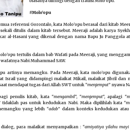
biasanya diiringi dengan tradisi Molo’opu.
#Molo’opu
emua referensi Gorontalo, kata Molo’opu berasal dari kitab Meer
sekali ditulis dalam kitab tersebut. Meeraji adalah karya Syekh
ar al-Hasani yang dikenal dengan nama Bapu Ju Panggola at
olo’opu tertulis dalam bab Wafati pada Meeraji, yang mengga
s wafatnya Nabi Muhammad SAW.
pu artinya memangku. Pada Meeraji, kata molo’opu digunak
at Israil yang didampingi malaikat Mikail, malaikat Jibril dan 
l saat mendapat tugas dari Allah SWT untuk “
menjemput
” nyawa Na
bagi penulis kitab, kata “
mengambil
“, “
menjemput
“, apalagi “
m
” tidaklah pas untuk kedudukan Nabi. Maka dipilihlah kata “
m
memangku yang lebih “
adab
” dalam konteks kedudukan atau 
dialog, para malaikat menyampaikan : “
amiyatiya yilahu mayi