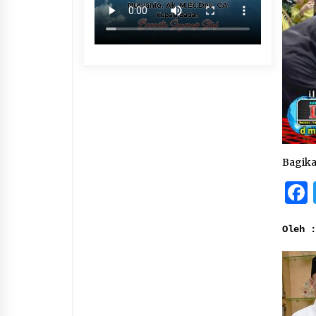
Bagik
Oleh 