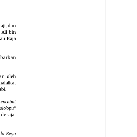
aji, dan
 Ali bin
au Raja
mbarkan
an oleh
malaikat
bi.
encabut
olo’opu
”
derajat
 lo Eeya