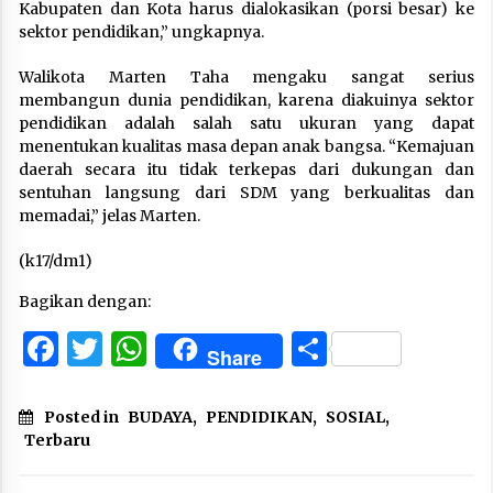
Kabupaten dan Kota harus dialokasikan (porsi besar) ke
sektor pendidikan,” ungkapnya.
Walikota Marten Taha mengaku sangat serius
membangun dunia pendidikan, karena diakuinya sektor
pendidikan adalah salah satu ukuran yang dapat
menentukan kualitas masa depan anak bangsa. “Kemajuan
daerah secara itu tidak terkepas dari dukungan dan
sentuhan langsung dari SDM yang berkualitas dan
memadai,” jelas Marten.
(k17/dm1)
Bagikan dengan:
Facebook
Twitter
WhatsApp
Share
Share
Posted in
BUDAYA
,
PENDIDIKAN
,
SOSIAL
,
Terbaru