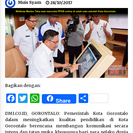
Muis Syam
28/10/2017
Bagikan dengan:
Facebook
Twitter
WhatsApp
Share
Share
DM1.CO.ID, GORONTALO: Pemerintah Kota Gorontalo
dalam meningkatkan kualitas pendidikan di Kota
Gorontalo berencana membangun komunikasi secara
intens dan tatap muka, khususnya bagi para pelaku dunia