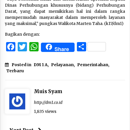
Dinas Perhubungan khususnya (bidang) Perhubungan
Darat, yang dapat memikirkan hal ini dalam rangka
mempermudah masyarakat dalam memperoleh layanan
yang maksimal,” pungkas Walikota Marten Taha. (k17/dm1)
Bagikan dengan:
Facebook
Twitter
WhatsApp
Share
Share
Posted in
DM 1 A
,
Pelayanan
,
Pemerintahan
,
Terbaru
Muis Syam
http://dm1.co.id
1,835 views
Next Post