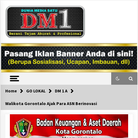
Skip
to
content
DM1
Home
GO LOKAL
DM 1 A
Walikota Gorontalo Ajak Para ASN Berinovasi