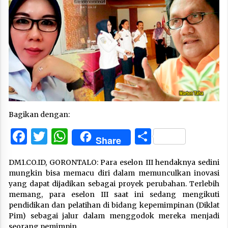
Bagikan dengan:
Facebook
Twitter
WhatsApp
Share
Share
DM1.CO.ID, GORONTALO: Para eselon III hendaknya sedini
mungkin bisa memacu diri dalam memunculkan inovasi
yang dapat dijadikan sebagai proyek perubahan. Terlebih
memang, para eselon III saat ini sedang mengikuti
pendidikan dan pelatihan di bidang kepemimpinan (Diklat
Pim) sebagai jalur dalam menggodok mereka menjadi
seorang pemimpin.