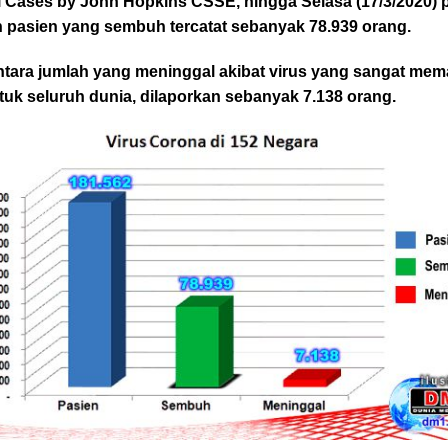
l Cases by John Hopkins CSSE, hingga Selasa (17/3/2020) p
h pasien yang sembuh tercatat sebanyak 78.939 orang.
tara jumlah yang meninggal akibat virus yang sangat mem
ntuk seluruh dunia, dilaporkan sebanyak 7.138 orang.