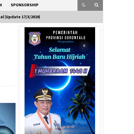
N
SPONSORSHIP
al |Update 17/3/2020|
|