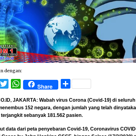
an dengan:
Facebook
Twitter
WhatsApp
Share
Share
O.ID, JAKARTA:
Wabah virus Corona (Covid-19) di seluruh
 menembus 152 negara, dengan jumlah yang telah dinyatak
f terjangkit sebanyak 181.562 pasien.
ut data dari peta penyebaran Covid-19, Coronavirus COVID