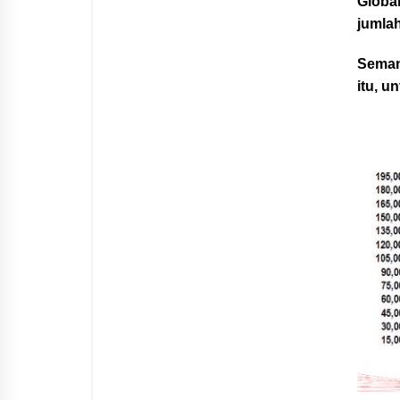
Globa
jumla
Seman
itu, u