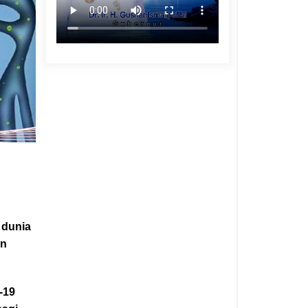
 dunia
an
-19