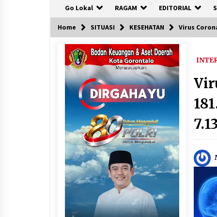
Go Lokal
RAGAM
EDITORIAL
S
Home
SITUASI
KESEHATAN
Virus Corona
INTE
Vir
181
7.1