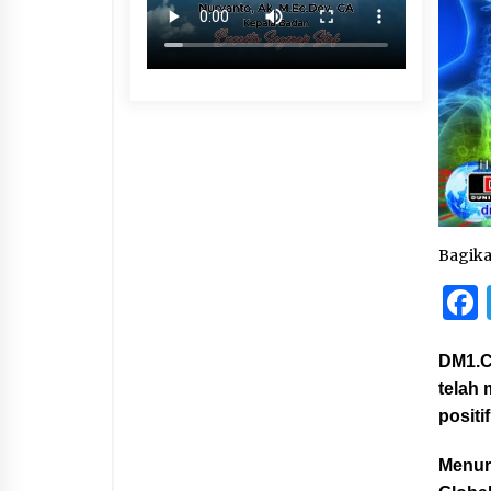
Bagik
DM1.C
telah
positi
Menur