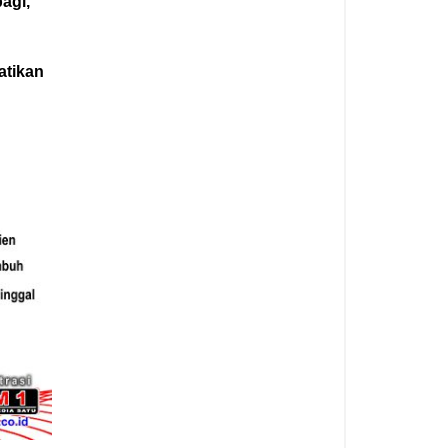
agi,
atikan