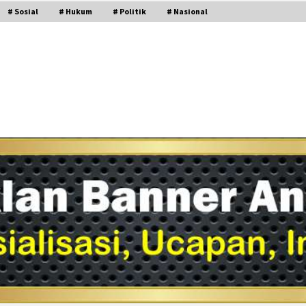
# Sosial
# Hukum
# Politik
# Nasional