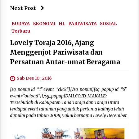
Next Post
BUDAYA
EKONOMI
HL
PARIWISATA
SOSIAL
Terbaru
Lovely Toraja 2016, Ajang
Menggenjot Pariwisata dan
Persatuan Antar-umat Beragama
Sab Des 10 , 2016
[sg_popup id=”1″ event=”click”][/sg_popup][sg_popup id=”6″
event=”onload”][/sg_popup]DM1.CO.ID, MAKALE:
Tersebutlah di Kabupaten Tana Toraja dan Toraja Utara
terdapat event tahunan yang untuk pertama kalinya telah
dimulai pada tahun 2008, yakni bernama Lovely December.