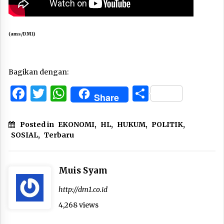
(ams/DM1)
Bagikan dengan:
Facebook
Twitter
WhatsApp
Share
Share
Posted in
EKONOMI
,
HL
,
HUKUM
,
POLITIK
,
SOSIAL
,
Terbaru
Muis Syam
http://dm1.co.id
4,268 views