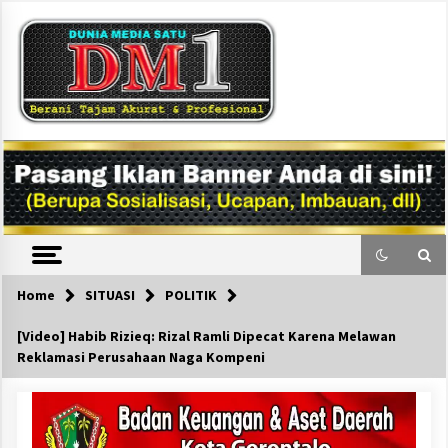
Skip
to
content
DM1
Home
SITUASI
POLITIK
[Video] Habib Rizieq: Rizal Ramli Dipecat Karena Melawan
Reklamasi Perusahaan Naga Kompeni