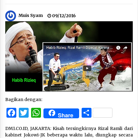
Muis Syam
09/12/2016
Bagikan dengan:
Facebook
Twitter
WhatsApp
Share
Share
DM1.CO.ID, JAKARTA: Kisah tersingkirnya Rizal Ramli dari
kabinet Jokowi-JK beberapa waktu lalu, diungkap secara