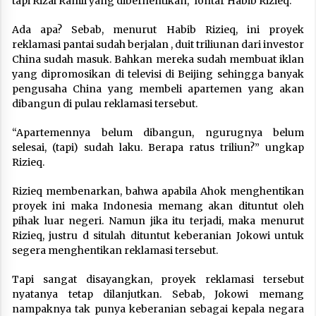
tapi Rizal Ramli yang diberhentikan,” lontar Habib Rizieq.
Ada apa? Sebab, menurut Habib Rizieq, ini proyek
reklamasi pantai sudah berjalan , duit triliunan dari investor
China sudah masuk. Bahkan mereka sudah membuat iklan
yang dipromosikan di televisi di Beijing sehingga banyak
pengusaha China yang membeli apartemen yang akan
dibangun di pulau reklamasi tersebut.
“Apartemennya belum dibangun, ngurugnya belum
selesai, (tapi) sudah laku. Berapa ratus triliun?” ungkap
Rizieq.
Rizieq membenarkan, bahwa apabila Ahok menghentikan
proyek ini maka Indonesia memang akan dituntut oleh
pihak luar negeri. Namun jika itu terjadi, maka menurut
Rizieq, justru d situlah dituntut keberanian Jokowi untuk
segera menghentikan reklamasi tersebut.
Tapi sangat disayangkan, proyek reklamasi tersebut
nyatanya tetap dilanjutkan. Sebab, Jokowi memang
nampaknya tak punya keberanian sebagai kepala negara