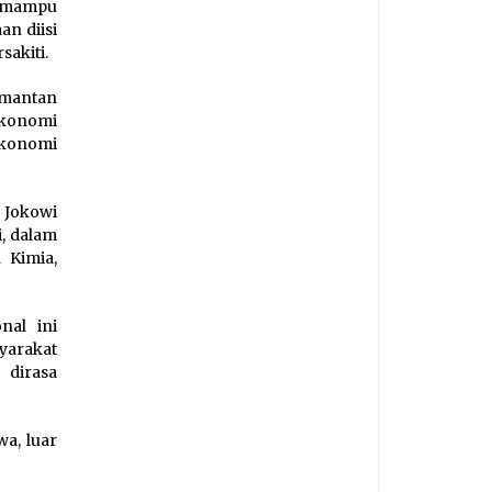
a mampu
an diisi
sakiti.
 mantan
ekonomi
ekonomi
 Jokowi
i, dalam
 Kimia,
nal ini
yarakat
 dirasa
a, luar