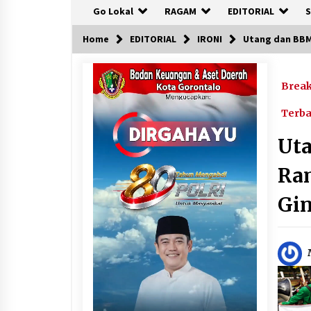
Go Lokal
RAGAM
EDITORIAL
S
Home
EDITORIAL
IRONI
Utang dan BBM 
Brea
Terb
Uta
Ram
Gin