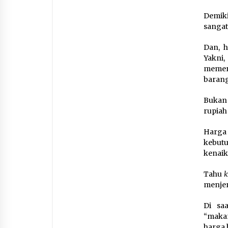
Demiki
sangat
Dan, h
Yakni
memer
barang
Bukan 
rupiah
Harga
kebutu
kenaik
Tahu
menjer
Di sa
“makan
harga 