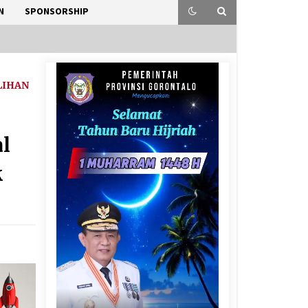
N
SPONSORSHIP
LIHAN
l
k