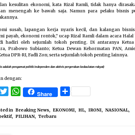
lan kesulitan ekonomi, kata Rizal Ramli, tidak hanya dirasak
gan menengah ke bawah saja. Namun para pelaku bisnis p
akannya.
mi susah, lapangan kerja nyaris kecil, dan kalangan bisnis
i payah, ekonomi rontok,” ucap Rizal Ramli dalam acara Halal 
di hadiri oleh sejumlah tokoh penting. Di antaranya Ket
dra, Prabowo Subianto; Ketua Dewan Kehormatan PAN, Amie
Ketua DPR-RI, Fadli Zon; serta sejumlah tokoh penting lainnya.
is adalah pengamat politik independen dan aktivis pergerakan kedaulatan rakyat)
an dengan:
Facebook
Twitter
WhatsApp
Share
Share
ted in
Breaking News
,
EKONOMI
,
HL
,
IRONI
,
NASIONAL
,
ektif
,
PILIHAN
,
Terbaru