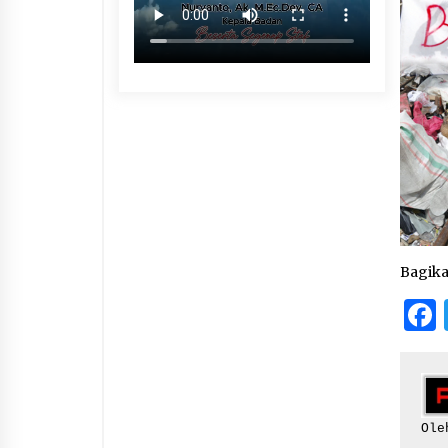
Bagik
Ole