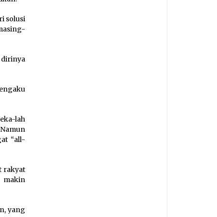
i solusi
 masing-
dirinya
mengaku
reka-lah
. Namun
at “all-
t rakyat
n makin
n, yang