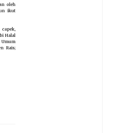
an oleh
un ikut
 capek,
bi Halal
ua Umum
n Rais;