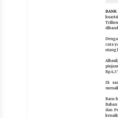
BANK
kuarta
Triliu
diband
Dengan
cara y
utang 
Alhas
pinjam
Rp.4,3
Di sa
menaik
Baru-b
Bahan 
dan Pe
kenaik