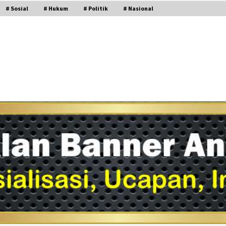
# Sosial
# Hukum
# Politik
# Nasional