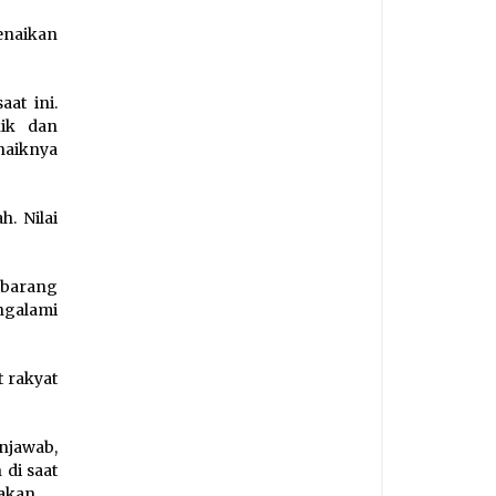
enaikan
at ini.
ik dan
naiknya
. Nilai
-barang
ngalami
 rakyat
njawab,
di saat
akan.