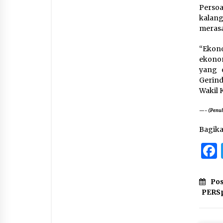
Persoa
kalan
meras
“Ekono
ekonom
yang 
Gerin
Wakil 
—-
(Penul
Bagik
Pos
PERSp