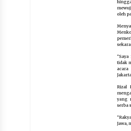
hingga
mewuju
oleh p
Menyad
Menko
pemeri
sekara
“Saya 
tidak 
acara 
Jakarta
Rizal
mengak
yang m
serba 
“Rakya
Jawa, 