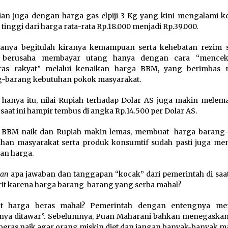
an juga dengan harga gas elpiji 3 Kg yang kini mengalami k
 tinggi dari harga rata-rata Rp.18.000 menjadi Rp.39.000.
anya begitulah kiranya kemampuan serta kehebatan rezim sa
, berusaha membayar utang hanya dengan cara “mencek
as rakyat” melalui kenaikan harga BBM, yang berimbas 
-barang kebutuhan pokok masyarakat.
hanya itu, nilai Rupiah terhadap Dolar AS juga makin melemah
 saat ini hampir tembus di angka Rp.14.500 per Dolar AS.
 BBM naik dan Rupiah makin lemas, membuat harga barang
han masyarakat serta produk konsumtif sudah pasti juga me
an harga.
kan
apa jawaban dan tanggapan “kocak” dari pemerintah di saat
it karena harga barang-barang yang serba mahal?
at harga beras mahal? Pemerintah dengan entengnya me
ya ditawar”. Sebelumnya, Puan Maharani bahkan menegaskan 
beras naik agar orang miskin diet dan jangan banyak-banyak m