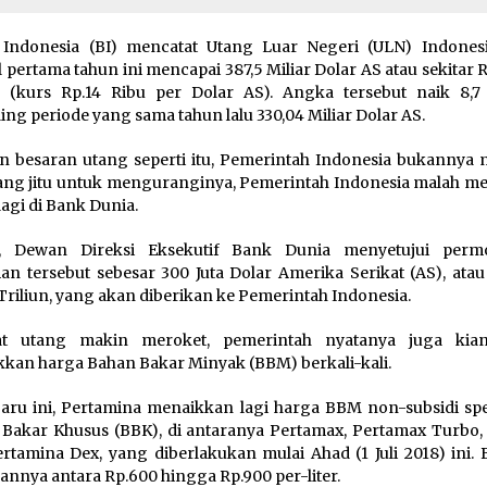
Indonesia (BI) mencatat Utang Luar Negeri (ULN) Indones
l pertama tahun ini mencapai 387,5 Miliar Dolar AS atau sekitar R
n (kurs Rp.14 Ribu per Dolar AS). Angka tersebut naik 8,7
ing periode yang sama tahun lalu 330,04 Miliar Dolar AS.
 besaran utang seperti itu, Pemerintah Indonesia bukannya 
ang jitu untuk menguranginya, Pemerintah Indonesia malah 
lagi di Bank Dunia.
il, Dewan Direksi Eksekutif Bank Dunia menyetujui per
an tersebut sebesar 300 Juta Dolar Amerika Serikat (AS), atau
 Triliun, yang akan diberikan ke Pemerintah Indonesia.
at utang makin meroket, pemerintah nyatanya juga kia
kan harga Bahan Bakar Minyak (BBM) berkali-kali.
aru ini, Pertamina menaikkan lagi harga BBM non-subsidi spes
Bakar Khusus (BBK), di antaranya Pertamax, Pertamax Turbo, D
rtamina Dex, yang diberlakukan mulai Ahad (1 Juli 2018) ini. 
annya antara Rp.600 hingga Rp.900 per-liter.