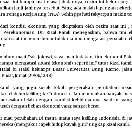
 saat ini hampir usai masa jabatannya, rezim ini belum jug
dkan janji-janjinya tersebut. Yang ada malah lapangan pekerja
ara Tenaga Kerja Asing (TKA). Sehingga hati rakyatpun makin ter
ari kondisi ekonomi yang diciptakan oleh rezim saat ini ,
 Perekonomian, Dr. Rizal Ramli menegaskan, bahwa tim 
ntah saat ini benar-benar tidak mampu mengatasi persoalan 
ng.
mohon maaf Pak Jokowi, saya mau katakan, tim ekonomi Pak
mampu mengatasi situasi (ekonomi) seperti ini,” tutur Rizal Raml
Halal bi Halal keluarga Besar Universitas Bung Karno, Jalan
 Pusat, Jumat (29/06/2018).
 Ramli yang juga sosok tokoh pergerakan perubahan nasio
u telah berkeliling ke Indonesia. Ia menemukan banyak mas
erasakan lelah dengan kondisi kehidupannya saat ini yang
susah dengan beban ekonomi yang sangat berat.
t mau perubahan. Di mana-mana saya keliling Indonesia, di Jaw
mereka (mengaku) capek hidup kayak gini,” ungkap Rizal Ramli.