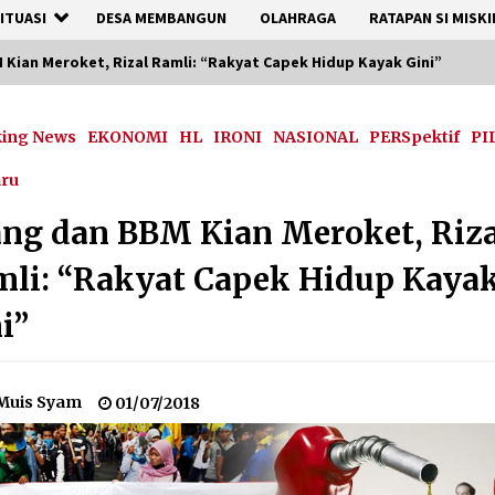
ITUASI
DESA MEMBANGUN
OLAHRAGA
RATAPAN SI MISKI
Kian Meroket, Rizal Ramli: “Rakyat Capek Hidup Kayak Gini”
king News
EKONOMI
HL
IRONI
NASIONAL
PERSpektif
PI
aru
ng dan BBM Kian Meroket, Riza
li: “Rakyat Capek Hidup Kaya
i”
Muis Syam
01/07/2018