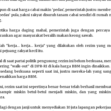
pun di saat harga cabai makin ‘pedas’, pemerintah justru member
pedas’ pula, yakni rakyat disuruh tanam cabai sendiri di rumah
g.
tika harga daging mahal, pemerintah juga dengan percaya 
ankan agar masyarakat beralih makan keong sawah.
lah “kerja… kerja… kerja” yang dilakukan oleh rezim yang 
 pejuang rakyat kecil itu.
l di saat partai politik pengusung rezim ini belum berkuasa, me
ering “walk-out” di DPR-RI di kala harga BBM ingin dinaikkan
 sedang berkuasa seperti saat ini, justru mereka-lah yang sang
enaikkan harga BBM.
ni, rezim saat ini sepertinya benar-benar telah berhasil membua
hampir miskin betul-betul menjadi miskin, dan yang miski
ra.
lagi dengan janji untuk menyediakan 10 juta lapangan pekerjaa