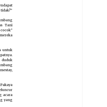
endapat
 tidak?”
nambang
as Tani
 cocok”
 mereka
s untuk
patnya.
k duduk
enambang
mestay,
 Pakaya
eluncur
g acara
ng yang