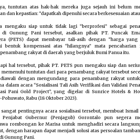
ya, tuntutan atas hak-hak mereka juga sejauh ini belum m
san dan kepastian: “dapatkah dipenuhi secara berkesesuaian atau
a mengaku siap untuk tidak lagi “berprofesi” sebagai pe
t di Gunung Pani tersebut, asalkan pihak PT. Puncak Em
tera (PETS) dapat membayar tali-asih dengan “harga yang
ai bentuk kompensasi atas “hilangnya” mata pencaharian
 penambang rakyat di daerah yang berjuluk Bumi Panua itu.
api hal tersebut, pihak PT. PETS pun mengaku siap dan seriu
 memenuhi tuntutan dari para penambang rakyat tersebut sece
, diawali dengan mengundang para penambang rakyat untu
a dalam acara “Sosialisasi Tali Asih Verifikasi dan Validasi P
asi Pani Gold Project”, yang digelar di Sunrice Hotels & Ho
-Pohuwato, Rabu (18 Oktober 2023).
 sangat pentingnya acara sosialisasi tersebut, membuat Ismail
u Penjabat Gubernur (Penjagub) Gorontalo pun segera m
wa rombongan ke Marisa untuk menghadiri secara langsun
ut, dengan harapan dapat menjadi solusi atas persoalan tamba
t di Gunung Pani.