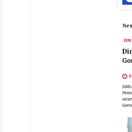
Nex
DM 
Di
Go
R
DM1.
Pemu
seca
Goro