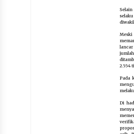
Selain
selaku
diwaki
Meski 
memana
lanca
jumla
ditamb
2.554 ti
Pada k
mengu
melaku
Di had
menya
memen
verifi
propos