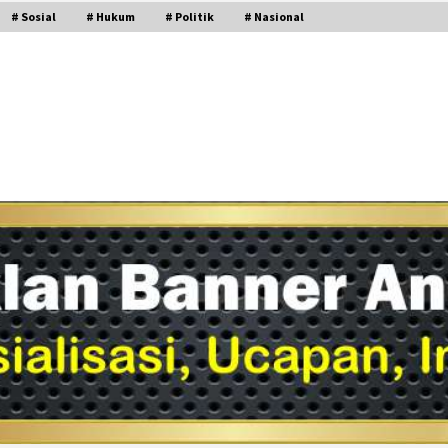
# Sosial
# Hukum
# Politik
# Nasional