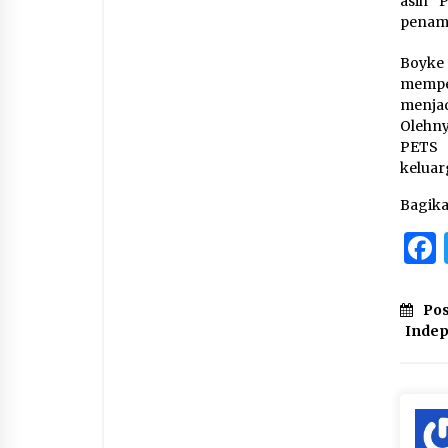
asih 
penam
Boyke
memper
menja
Olehny
PETS 
keluar
Bagik
Pos
Indep