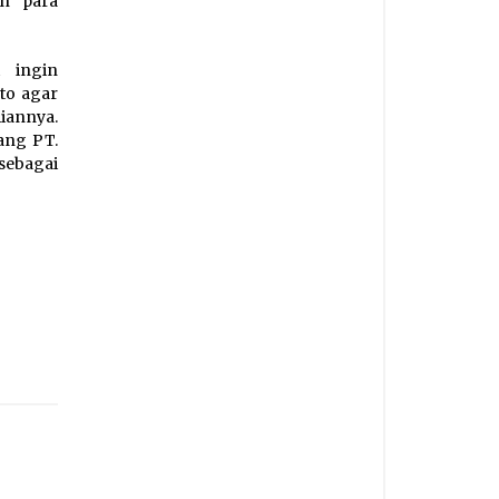
an para
 ingin
to agar
annya.
ang PT.
ebagai