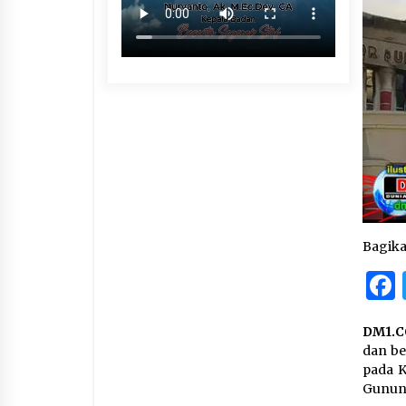
Bagik
DM1.C
dan be
pada K
Gunung