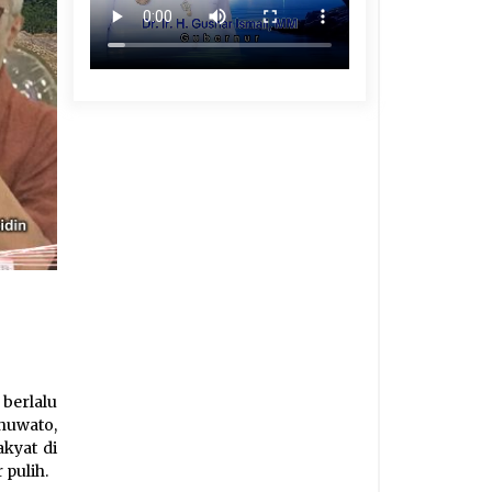
berlalu
huwato,
kyat di
pulih.