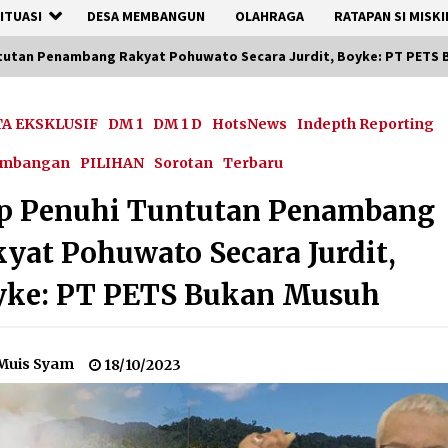
ITUASI
DESA MEMBANGUN
OLAHRAGA
RATAPAN SI MISKI
ntutan Penambang Rakyat Pohuwato Secara Jurdit, Boyke: PT PETS
TA EKSKLUSIF
DM 1
DM 1 D
HotsNews
Indepth Reporting
ambangan
PILIHAN
Sorotan
Terbaru
ap Penuhi Tuntutan Penambang
yat Pohuwato Secara Jurdit,
yke: PT PETS Bukan Musuh
Muis Syam
18/10/2023