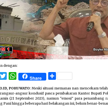
an dengan:
Facebook
Twitter
WhatsApp
Share
Share
O.ID, POHUWATO:
Meski situasi memanas nan mencekam telah 
rangsur-angsur kondusif pasca pembakaran Kantor Bupati Po
amis (21 September 2023), namun “emosi” para penambang ra
 Pani hingga beberapa hari belakangan ini, belum benar-benar 