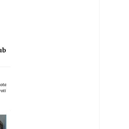
ub
gota
roti