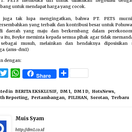
PT. PETS membuka diri untuk dilakukan negosiasi deng
bang untuk mendapat harga yang cocok.
 juga tak lupa mengingatkan, bahwa PT. PETS murni
sembahkan yang terbaik dan kontribusi besar untuk Pohuwa
di daerah yang maju dan berkembang dalam perekonomi
a itu, Boyke meminta kepada semua pihak agar tidak memand
sebagai musuh, melainkan dan hendaknya diposisikan s
ga. (ams-dm1)
an dengan:
Facebook
Twitter
WhatsApp
Share
Share
ted in
BERITA EKSKLUSIF
,
DM 1
,
DM 1 D
,
HotsNews
,
th Reporting
,
Pertambangan
,
PILIHAN
,
Sorotan
,
Terbaru
Muis Syam
http://dm1.co.id