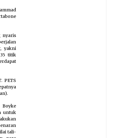
uhammad
rtabone
 nyaris
erjalan
, yakni
5 titik
erdapat
T. PETS
patnya
an).
, Boyke
n untuk
lakukan
benaran
ai tali-