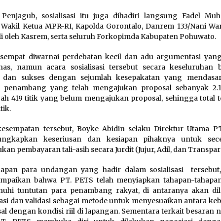
 Penjagub, sosialisasi itu juga dihadiri langsung Fadel M
 Wakil Ketua MPR-RI, Kapolda Gorontalo, Danrem 133/Nani Wa
li oleh Kasrem, serta seluruh Forkopimda Kabupaten Pohuwato.
sempat diwarnai perdebatan kecil dan adu argumentasi yang
s, namun acara sosialisasi tersebut secara keseluruhan b
r dan sukses dengan sejumlah kesepakatan yang mendasar
h penambang yang telah mengajukan proposal sebanyak 2.13
ah 419 titik yang belum mengajukan proposal, sehingga total t
tik.
esempatan tersebut, Boyke Abidin selaku Direktur Utama P
ngkapkan keseriusan dan kesiapan pihaknya untuk sece
kan pembayaran tali-asih secara Jurdit (Jujur, Adil, dan Transpar
apan para undangan yang hadir dalam sosialisasi tersebut
mpaikan bahwa PT. PETS telah menyiapkan tahapan-tahapa
uhi tuntutan para penambang rakyat, di antaranya akan di
kasi dan validasi sebagai metode untuk menyesuaikan antara ke
al dengan kondisi riil di lapangan. Sementara terkait besaran nil