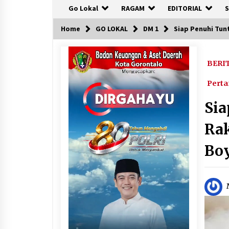
Go Lokal
RAGAM
EDITORIAL
S
Home
GO LOKAL
DM 1
Siap Penuhi Tu
BERI
Pert
Si
Rak
Bo