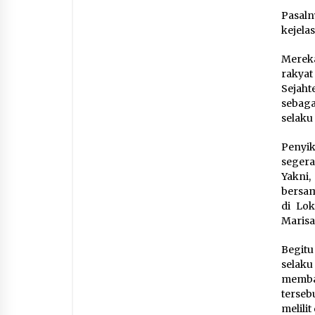
Pasaln
kejela
Merek
rakya
Sejah
sebag
selaku
Penyik
segera
Yakni
bersam
di Lok
Marisa
Begitu
selak
memba
terseb
melili