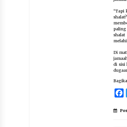
“Tapi 
shala
membe
paling
shalat
melahi
Di mat
jamaah
di sis
dugaan
Bagik
Pos