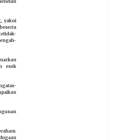
menelan
, yakni
beserta
etidak-
tengah-
enarkan
n esok
ngatas-
mpaikan
angunan
braham.
a dugaan