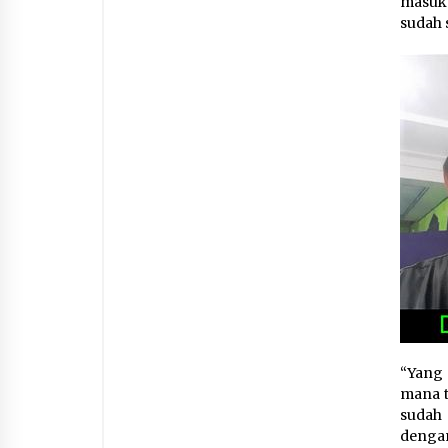
masuk
sudah 
“Yang 
mana t
sudah 
denga