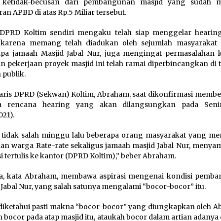
ai ketidak-becusan dari pembangunan masjid yang sudah 
an APBD di atas Rp.5 Miliar tersebut.
DPRD Koltim sendiri mengaku telah siap menggelar hearing
n karena memang telah diadukan oleh sejumlah masyarakat 
pa jamaah Masjid Jabal Nur, juga mengingat permasalahan k
n pekerjaan proyek masjid ini telah ramai diperbincangkan di 
 publik.
aris DPRD (Sekwan) Koltim, Abraham, saat dikonfirmasi memb
a rencana hearing yang akan dilangsungkan pada Seni
021).
 tidak salah minggu lalu beberapa orang masyarakat yang me
n warga Rate-rate sekaligus jamaah masjid Jabal Nur, menya
si tertulis ke kantor (DPRD Koltim),” beber Abraham.
a, kata Abraham, membawa aspirasi mengenai kondisi pemb
 Jabal Nur, yang salah satunya mengalami “bocor-bocor” itu.
diketahui pasti makna “bocor-bocor” yang diungkapkan oleh A
 bocor pada atap masjid itu, ataukah bocor dalam artian adany