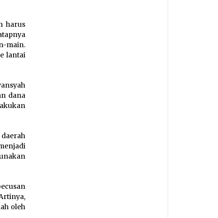
h harus
 atapnya
n-main.
e lantai
ansyah
an dana
akukan
daerah
menjadi
gunakan
becusan
rtinya,
dah oleh