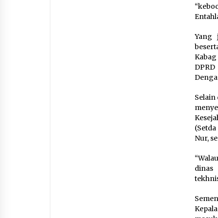
“keboc
Entahl
Yang 
besert
Kabag 
DPRD K
Dengar
Selain
menye
Kesej
(Setda
Nur, s
“Walau
dinas
tekhni
Sement
Kepala