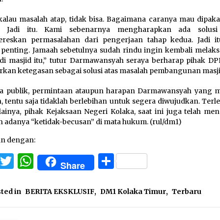
kalau masalah atap, tidak bisa. Bagaimana caranya mau dipaka
t? Jadi itu. Kami sebenarnya mengharapkan ada solusi
reskan permasalahan dari pengerjaan tahap kedua. Jadi i
 penting. Jamaah sebetulnya sudah rindu ingin kembali melak
 di masjid itu,” tutur Darmawansyah seraya berharap pihak DP
rkan ketegasan sebagai solusi atas masalah pembangunan masjid
a publik, permintaan ataupun harapan Darmawansyah yang m
, tentu saja tidaklah berlebihan untuk segera diwujudkan. Terle
i lainya, pihak Kejaksaan Negeri Kolaka, saat ini juga telah m
 adanya “ketidak-becusan” di mata hukum. (rul/dm1)
an dengan:
Facebook
Twitter
WhatsApp
Share
Share
ted in
BERITA EKSKLUSIF
,
DM1 Kolaka Timur
,
Terbaru