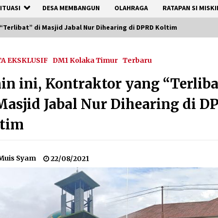
ITUASI
DESA MEMBANGUN
OLAHRAGA
RATAPAN SI MISKI
 “Terlibat” di Masjid Jabal Nur Dihearing di DPRD Koltim
TA EKSKLUSIF
DM1 Kolaka Timur
Terbaru
in ini, Kontraktor yang “Terliba
Masjid Jabal Nur Dihearing di 
ltim
Muis Syam
22/08/2021