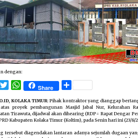
an dengan:
Facebook
Twitter
WhatsApp
Share
Share
O.ID, KOLAKA TIMUR:
Pihak kontraktor yang dianggap berta
 atas proyek pembangunan Masjid Jabal Nur, Kelurahan Rat
tan Tirawuta, dijadwal akan dihearing (RDP= Rapat Dengar Pe
PRD Kabupaten Kolaka Timur (Koltim), pada Senin hari ini (23/8/2
g tersebut diagendakan lantaran adanya sejumlah dugaan yan