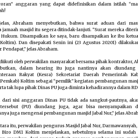
oran” anggaran yang dapat didefinisikan dalam istilah “ma
ah!
jelas, Abraham menyebutkan, bahwa surat aduan dari mas
a jamaah masjid itu segera ditindak-lanjuti. “Surat mereka diter
Hukum. Disampaikan ke saya, baru disampaikan ke ibu ketua
oltim). Dan disepakati Senin ini (23 Agustus 20201) dilakuka
 Pendapat,” jelas Abraham.
 diikuti oleh perwakilan masyarakat bersama pihak kontraktor,
butkan, dalam hearing itu juga nantinya akan diundang
ahteraan Rakyat (Kesra) Sekretariat Daerah Pemerintah Ka
 Pemkab) Koltim sebagai “pemilik” kegiatan pembangunan masji
erta tak lupa pihak Dinas PU juga diminta kehadirannya dalam RD
 dari sisi anggaran Dinas PU tidak ada sangkut-pautnya, akan
 tersebut (PU) diundang juga, agar bisa menyampaikan da
snya juga mengenai pembangunan masjid Jabal Nur,” jelas Abra
ara itu, perwakilan pengurus Masjid Jabal Nur, Darmawansyah,
 Biro DM1 Koltim menjelaskan, sebetulnya selama ini sudah