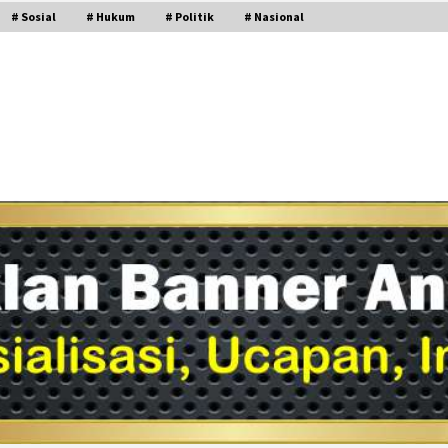
# Sosial
# Hukum
# Politik
# Nasional