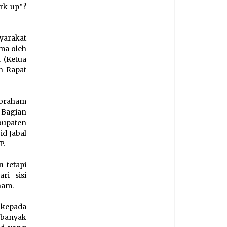
rk-up”?
yarakat
ima oleh
 (Ketua
n Rapat
 Abraham
 Bagian
bupaten
d Jabal
P.
 tetapi
ri sisi
ham.
 kepada
 banyak