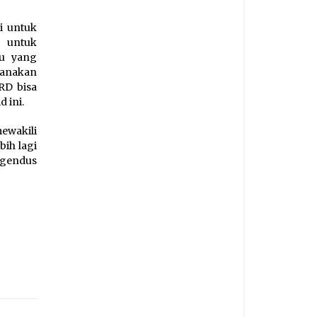
i untuk
 untuk
tu yang
sanakan
RD bisa
 ini.
ewakili
bih lagi
engendus