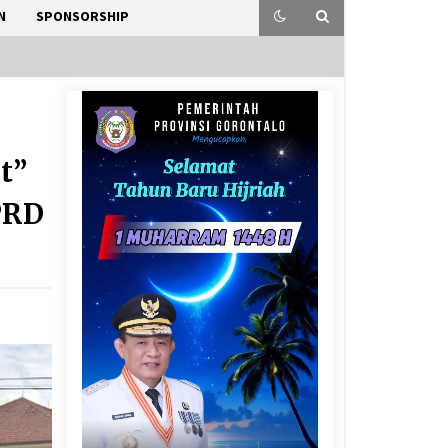
N
SPONSORSHIP
t”
DPRD