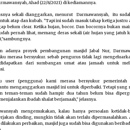
rmawansyah, Ahad (22/8/2021) di kediamannya.
usnya sekali dianggarkan, menurut Darmawansyah, itu suda
untuk atap dan kubah. “Tapi ini sudah masuk tahap ketiga justru
ap belum clear. Ketika hujan, bocor. Dan bocornya bukan mai
udah pernah lihat, memang deras sekali (air hujan yang jatuh k
),”sambungnya.
n adanya proyek pembangunan masjid Jabal Nur, Darmaw
u merasa bersyukur. sebab pengurus tidak lagi mengeluark
didapatkan dari sumbangan umat atau jamaah untuk mel
si.
ku user (pengguna) kami merasa bersyukur pemerintah 
tu menganggarkan masjid ini untuk diperbaiki. Tetapi yang 
an teman-teman sudah hampir dua tahun belum bisa diper
menjalankan ibadah shalat berjamaah,” jelasnya.
wansyah mengemukakan, kalau hanya persoalan ketidak-
jakan dinding, mungkin tidak akan terlalu dipermasalahkan. A
 dilakukan perbaikan, masjid juga sudah bisa digunakan beriba
.