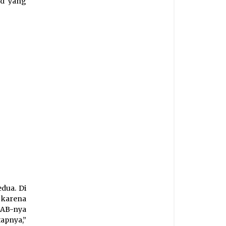
id yang
dua. Di
 karena
RAB-nya
pnya,”