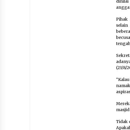
dinil
anggar
Pihak 
selai
bebera
becusa
tengah
Sekret
adany
(23/8/2
“Kalau
namaka
aspira
Merek
masjid
Tidak 
Apakah