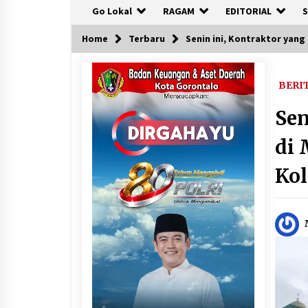
Go Lokal
RAGAM
EDITORIAL
S
Home
Terbaru
Senin ini, Kontraktor yang
BERI
Sen
di 
Ko