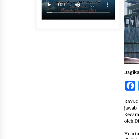
Bagik
DM1.C
jawab
Kecama
oleh D
Hearin