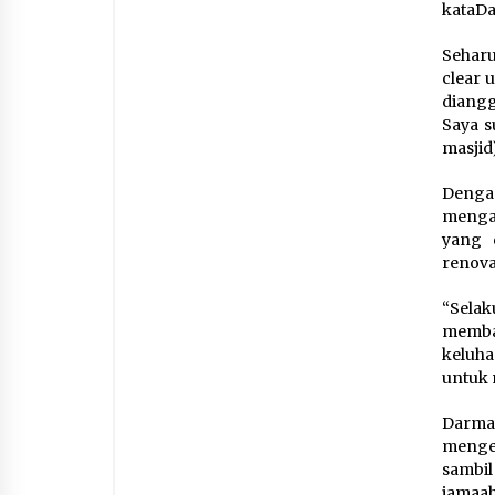
kataDa
Sehar
clear 
diangg
Saya s
masjid
Denga
mengak
yang 
renova
“Sela
memban
keluh
untuk 
Darma
menger
sambil
jamaah