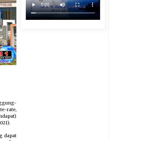
nggung-
e-rate,
ndapat)
021).
g dapat