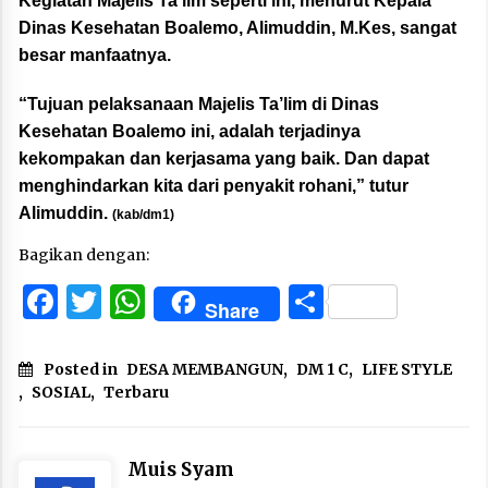
Kegiatan Majelis Ta’lim seperti ini, menurut Kepala
Dinas Kesehatan Boalemo, Alimuddin, M.Kes, sangat
besar manfaatnya.
“Tujuan pelaksanaan Majelis Ta’lim di Dinas
Kesehatan Boalemo ini, adalah terjadinya
kekompakan dan kerjasama yang baik. Dan dapat
menghindarkan kita dari penyakit rohani,” tutur
Alimuddin.
(kab/dm1)
Bagikan dengan:
Facebook
Twitter
WhatsApp
Share
Share
Posted in
DESA MEMBANGUN
,
DM 1 C
,
LIFE STYLE
,
SOSIAL
,
Terbaru
Muis Syam