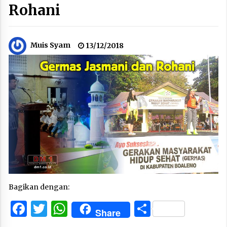
Rohani
Muis Syam
13/12/2018
Bagikan dengan:
Facebook
Twitter
WhatsApp
Share
Share