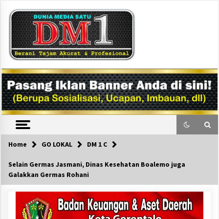
Skip
to
content
DM1
Home
GO LOKAL
DM 1 C
Selain Germas Jasmani, Dinas Kesehatan Boalemo juga
Galakkan Germas Rohani