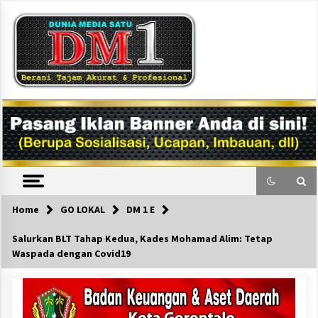
Skip
to
content
DM1
Home
GO LOKAL
DM 1 E
Salurkan BLT Tahap Kedua, Kades Mohamad Alim: Tetap
Waspada dengan Covid19