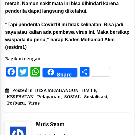
merah. Namun sakit mata ini bisa dihindari karena
penderita dapat langsung diketahui.
“Tapi penderita Covid19 ini tidak kelihatan. Bisa jadi
saya atau kalian ada pembawa virus ini. Maka bersikap
waspada itu perlu,” harap Kades Mohamad Alim.
(res/dm1)
Bagikan dengan:
Facebook
Twitter
WhatsApp
Share
Share
Posted in
DESA MEMBANGUN
,
DM 1 E
,
KESEHATAN
,
Pelayanan
,
SOSIAL
,
Sosialisasi
,
Terbaru
,
Virus
Muis Syam