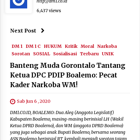
http://dm1.co.id
6,437 views
Next Post
DM 1
DM 1 C
HUKUM
Kritik
Moral
Narkoba
Sorotan
SOSIAL
Sosialisasi
Terbaru
UNIK
Banteng Muda Gorontalo Tantang
Ketua DPC PDIP Boalemo: Pecat
Kader Narkoba WM!
Sab Jun 6 , 2020
DM1.CO.ID, BOALEMO: Dua Aleg (Anggota Legislatif)
Kabupaten Boalemo, masing-masing berinisial LH (Wakil
Ketua DPRD Boalemo), dan WM (anggota DPRD Boalemo)
yang juga sebagai anak Bupati Boalemo, bersama seorang
ASN Boalemo berinisial RT, kembali menjadi sorotan tajam