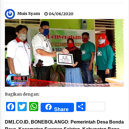
Muis Syam
04/06/2020
Bagikan dengan:
Facebook
Twitter
WhatsApp
Share
Share
DM1.CO.ID, BONEBOLANGO:
Pemerintah Desa Bonda