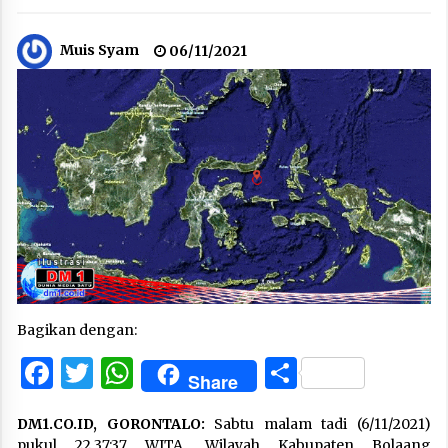
Muis Syam
06/11/2021
Bagikan dengan:
Facebook
Twitter
WhatsApp
Share
Share
DM1.CO.ID, GORONTALO:
Sabtu malam tadi (6/11/2021)
pukul 22.37:37 WITA, Wilayah Kabupaten Bolaang