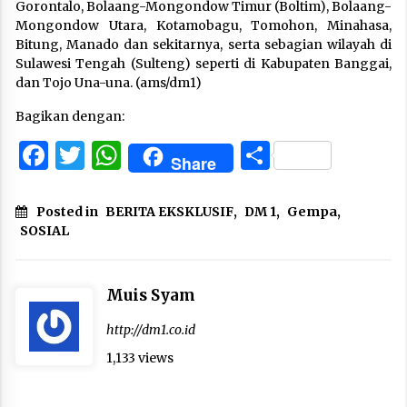
Gorontalo, Bolaang-Mongondow Timur (Boltim), Bolaang-
Mongondow Utara, Kotamobagu, Tomohon, Minahasa,
Bitung, Manado dan sekitarnya, serta sebagian wilayah di
Sulawesi Tengah (Sulteng) seperti di Kabupaten Banggai,
dan Tojo Una-una. (ams/dm1)
Bagikan dengan:
Facebook
Twitter
WhatsApp
Share
Share
Posted in
BERITA EKSKLUSIF
,
DM 1
,
Gempa
,
SOSIAL
Muis Syam
http://dm1.co.id
1,133 views