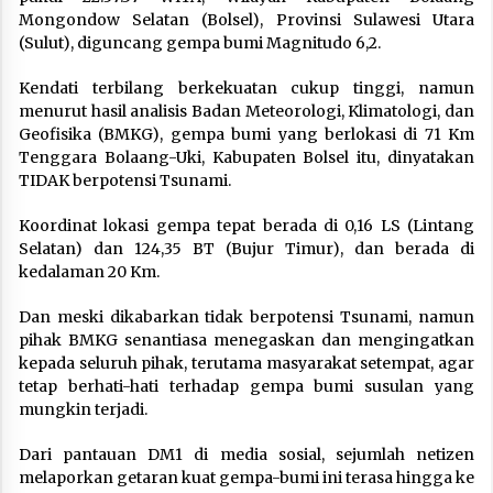
Mongondow Selatan (Bolsel), Provinsi Sulawesi Utara
(Sulut), diguncang gempa bumi Magnitudo 6,2.
Kendati terbilang berkekuatan cukup tinggi, namun
menurut hasil analisis Badan Meteorologi, Klimatologi, dan
Geofisika (BMKG), gempa bumi yang berlokasi di 71 Km
Tenggara Bolaang-Uki, Kabupaten Bolsel itu, dinyatakan
TIDAK berpotensi Tsunami.
Koordinat lokasi gempa tepat berada di 0,16 LS (Lintang
Selatan) dan 124,35 BT (Bujur Timur), dan berada di
kedalaman 20 Km.
Dan meski dikabarkan tidak berpotensi Tsunami, namun
pihak BMKG senantiasa menegaskan dan mengingatkan
kepada seluruh pihak, terutama masyarakat setempat, agar
tetap berhati-hati terhadap gempa bumi susulan yang
mungkin terjadi.
Dari pantauan DM1 di media sosial, sejumlah netizen
melaporkan getaran kuat gempa-bumi ini terasa hingga ke