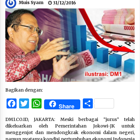
Muis Syam
31/12/2016
Bagikan dengan:
Facebook
Twitter
WhatsApp
Share
Share
DM1.CO.ID, JAKARTA: Meski berbagai “jurus” telah
dikeluarkan oleh Pemerintahan Jokowi-JK untuk
menggenjot dan mendongkrak ekonomi dalam negeri,
namun nyatanya kondisi pertumbuhan ekonomi Indonesia