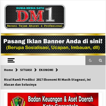
Skip
to
content
DM1
Home
SITUASI
EKONOMI
Rizal Ramli Prediksi 2017 Ekonomi RI Masih Stagnasi, Ini
Alasan dan Solusinya