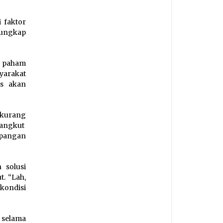
 faktor
 ungkap
 paham
yarakat
as akan
 kurang
nyangkut
mpangan
 solusi
. “Lah,
kondisi
 selama