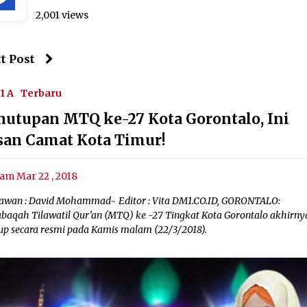
2,001 views
t Post
1 A
Terbaru
nutupan MTQ ke-27 Kota Gorontalo, Ini
san Camat Kota Timur!
am Mar 22 , 2018
awan : David Mohammad~ Editor : Vita DM1.CO.ID, GORONTALO:
baqah Tilawatil Qur’an (MTQ) ke -27 Tingkat Kota Gorontalo akhirny
tup secara resmi pada Kamis malam (22/3/2018).