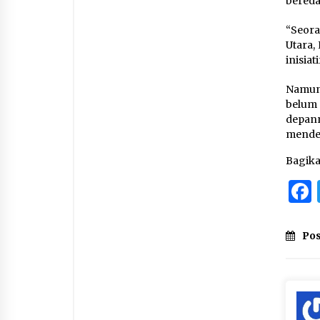
bereda
“Seora
Utara,
inisia
Namun 
belum 
depan
mendek
Bagik
Pos