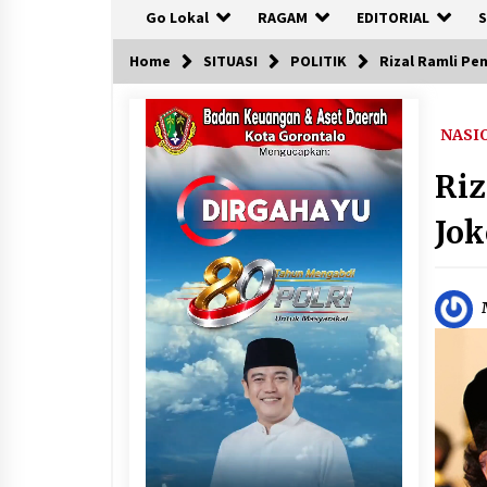
Go Lokal
RAGAM
EDITORIAL
S
Home
SITUASI
POLITIK
Rizal Ramli P
NASI
Ri
Jok