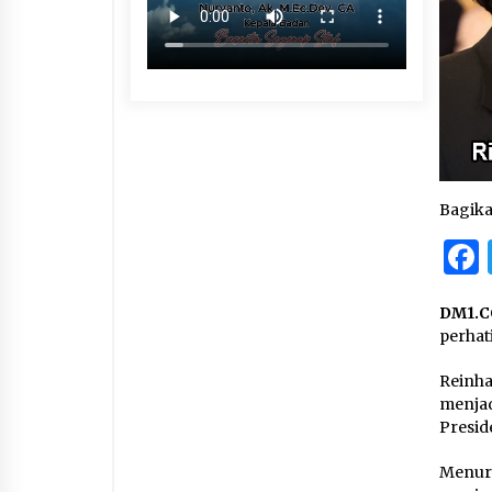
Bagik
DM1.C
perhat
Reinh
menja
Preside
Menur