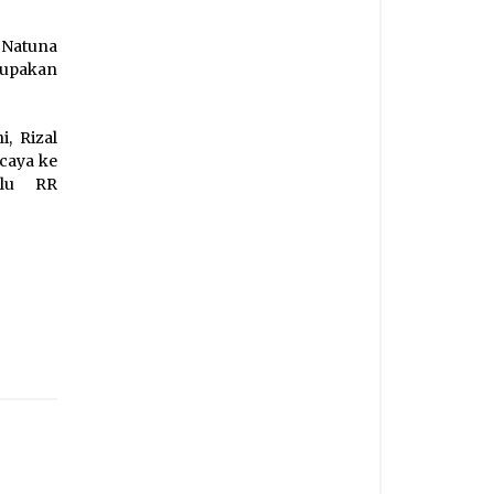
 Natuna
rupakan
, Rizal
caya ke
alu RR