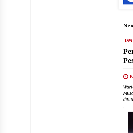
Nex
DM 
Pe
Pe
K
Wart
Musa
ditu