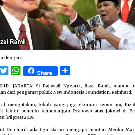
an dengan:
Facebook
Twitter
WhatsApp
Share
Share
O.ID,
JAKARTA: Si Rajawali Ngepret, Rizal Ramli, mampu 
ian dari pengamat politik New Indonesia Foundation, Reinhard.
ard mengatakan, tokoh yang juga ekonom senior ini, Rizal
di faktor penentu kemenangan Prabowo atas Jokowi di Pe
n (Pilpres) 2019.
ut Reinhard, ada tiga alasan mengapa mantan Menko Mari