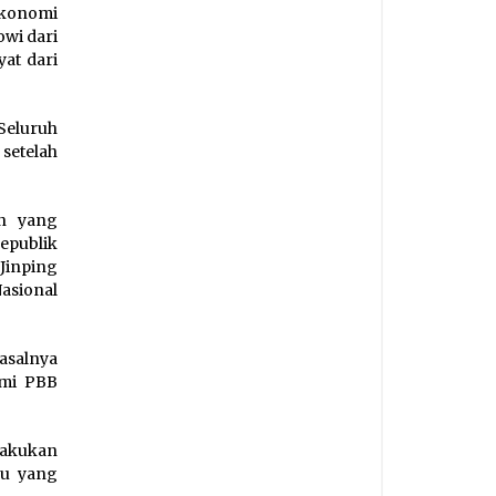
ekonomi
owi dari
at dari
Seluruh
setelah
an yang
epublik
inping
asional
asalnya
omi PBB
lakukan
su yang