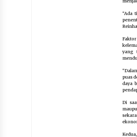
menjad
“Ada t
penen
Reinha
Fakto
kelem
yang t
mendu
“Dalam
puas d
daya 
pendap
Di sa
maupun
sekar
ekonomi
Kedua,