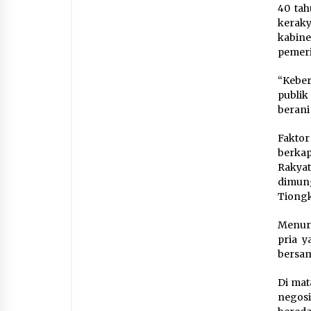
40 ta
keraky
kabine
pemer
“Keber
publik
berani
Fakto
berkap
Rakya
dimun
Tiong
Menuru
pria y
bersam
Di mat
negosi