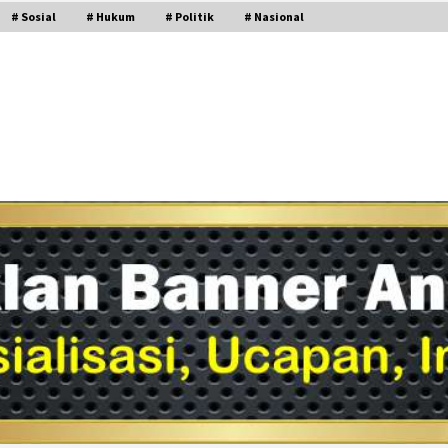
# Sosial
# Hukum
# Politik
# Nasional