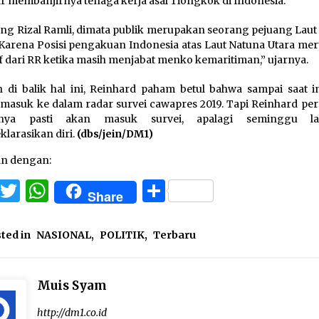
r membanjirnya tenaga kerja asal Tiongkok di Indonesia.
ng Rizal Ramli, dimata publik merupakan seorang pejuang Laut
 Karena Posisi pengakuan Indonesia atas Laut Natuna Utara me
tif dari RR ketika masih menjabat menko kemaritiman,” ujarnya.
di balik hal ini, Reinhard paham betul bahwa sampai saat ini
masuk ke dalam radar survei cawapres 2019. Tapi Reinhard per
nya pasti akan masuk survei, apalagi seminggu l
larasikan diri.
(dbs/jein/DM1)
an dengan:
Facebook
Twitter
WhatsApp
Share
Share
ted in
NASIONAL
,
POLITIK
,
Terbaru
Muis Syam
http://dm1.co.id