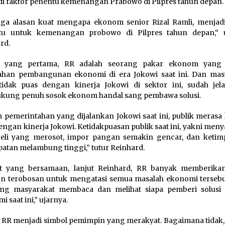
i faktor penentu kemenangan Prabowo di Pilpres tahun depan.
iga alasan kuat mengapa ekonom senior Rizal Ramli, menjadi
tu untuk kemenangan probowo di Pilpres tahun depan,“
rd.
r yang pertama, RR adalah seorang pakar ekonom yang
ahan pembangunan ekonomi di era Jokowi saat ini. Dan mas
idak puas dengan kinerja Jokowi di sektor ini, sudah jel
kung penuh sosok ekonom handal sang pembawa solusi.
 pemerintahan yang dijalankan Jokowi saat ini, publik merasa
engan kinerja Jokowi. Ketidakpuasan publik saat ini, yakni me
beli yang merosot, impor pangan semakin gencar, dan keti
atan melambung tinggi,” tutur Reinhard.
at yang bersamaan, lanjut Reinhard, RR banyak memberikan
 terobosan untuk mengatasi semua masalah ekonomi tersebut
ang masyarakat membaca dan melihat siapa pemberi solusi 
 saat ini,” ujarnya.
 RR menjadi simbol pemimpin yang merakyat. Bagaimana tidak,