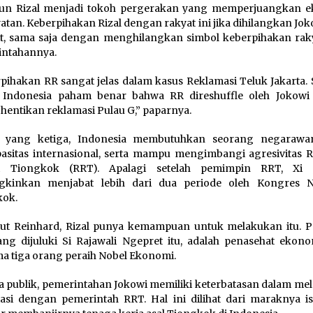
hun Rizal menjadi tokoh pergerakan yang memperjuangkan 
atan. Keberpihakan Rizal dengan rakyat ini jika dihilangkan Jok
t, sama saja dengan menghilangkan simbol keberpihakan raky
intahannya.
pihakan RR sangat jelas dalam kasus Reklamasi Teluk Jakarta. 
 Indonesia paham benar bahwa RR direshuffle oleh Jokowi 
 hentikan reklamasi Pulau G,” paparnya.
r yang ketiga, Indonesia membutuhkan seorang negaraw
asitas internasional, serta mampu mengimbangi agresivitas R
t Tiongkok (RRT). Apalagi setelah pemimpin RRT, Xi J
gkinkan menjabat lebih dari dua periode oleh Kongres N
kok.
t Reinhard, Rizal punya kemampuan untuk melakukan itu. P
ang dijuluki Si Rajawali Ngepret itu, adalah penasehat ekon
a tiga orang peraih Nobel Ekonomi.
a publik, pemerintahan Jokowi memiliki keterbatasan dalam me
asi dengan pemerintah RRT. Hal ini dilihat dari maraknya i