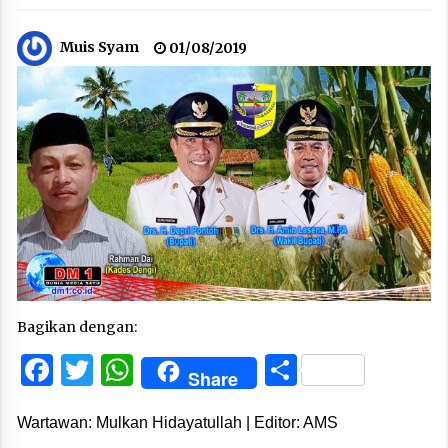
Muis Syam
01/08/2019
Bagikan dengan:
Facebook
Twitter
WhatsApp
Share
Share
Wartawan: Mulkan Hidayatullah | Editor: AMS