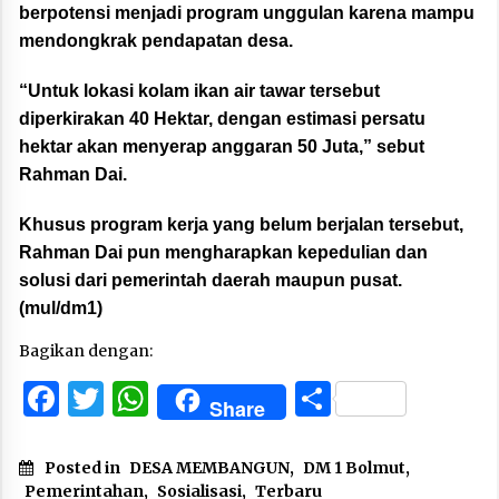
berpotensi menjadi program unggulan karena mampu
mendongkrak pendapatan desa.
“Untuk lokasi kolam ikan air tawar tersebut
diperkirakan 40 Hektar, dengan estimasi persatu
hektar akan menyerap anggaran 50 Juta,” sebut
Rahman Dai.
Khusus program kerja yang belum berjalan tersebut,
Rahman Dai pun mengharapkan kepedulian dan
solusi dari pemerintah daerah maupun pusat.
(mul/dm1)
Bagikan dengan:
Facebook
Twitter
WhatsApp
Share
Share
Posted in
DESA MEMBANGUN
,
DM 1 Bolmut
,
Pemerintahan
,
Sosialisasi
,
Terbaru