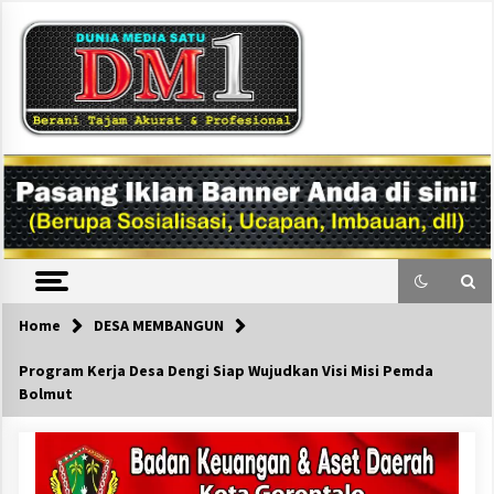
Skip
to
content
DM1
Home
DESA MEMBANGUN
Program Kerja Desa Dengi Siap Wujudkan Visi Misi Pemda
Bolmut