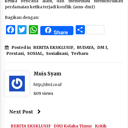
ketika bencana alam, dan memediasi memunculkan
perdamaian ketika terjadi konflik. (ams-dm1)
Bagikan dengan:
Facebook
Twitter
WhatsApp
Share
Share
Posted in
BERITA EKSKLUSIF
,
BUDAYA
,
DM 1
,
Prestasi
,
SOSIAL
,
Sosialisasi
,
Terbaru
Muis Syam
http://dm1.co.id
809 views
Next Post
BERITA EKSKLUSIF
DM1 Kolaka Timur
Kritik