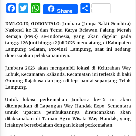
Facebook
Twitter
WhatsApp
Share
Share
DM1.CO.ID, GORONTALO:
Jumbara (Jumpa Bakti Gembira)
Nasional ke-IX dan Temu Karya Relawan Palang Merah
Remaja (PMR) se-Indonesia, yang akan digelar pada
tanggal 26 Juni hingga 2 Juli 2023 mendatang, di Kabupaten
Lampung Selatan, Provinsi Lampung, saat ini sedang
dipersiapkan pelaksanaannya.
Jumbara 2023 akan mengambil lokasi di Kelurahan Way
Lubuk, Kecamatan Kalianda. Kecamatan ini terletak di kaki
Gunung Rajabasa dan juga di tepi pantai sepanjang Teluk
Lampung.
Untuk lokasi perkemahan Jumbara ke-IX ini akan
ditempatkan di Lapangan Way Handak Expo. Sementara
untuk upacara pembukaannya direncanakan akan
dilaksanakan di Taman Agro Wisata Way Handak, yang
letaknya bersebelahan dengan lokasi perkemahan.