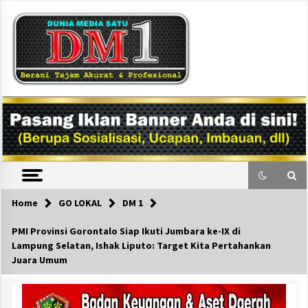
Skip
to
content
DM1
Home
GO LOKAL
DM 1
PMI Provinsi Gorontalo Siap Ikuti Jumbara ke-IX di
Lampung Selatan, Ishak Liputo: Target Kita Pertahankan
Juara Umum