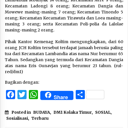
Lambandia sebanyak 14 orang; Kecamatan Aere 9 orang;
Kecamatan Ladongi 8 orang; Kecamatan Dangia dan
Mowewe masing-masing 7 orang; Kecamatan Tinondo 5
orang; Kecamatan Kecamatan Tirawuta dan Loea masing-
masing 3 orang; serta Kecamatan Poli-polia da Lalolae
masing-masing 2 orang.
Pihak Kantor Kemenag Koltim mengungkapkan, dari 60
orang JCH Koltim tersebut terdapat jamaah berusia paling
tua dari Kecamatan Lambandia atas nama Nur berumur 65
Tahun. Sedangkan yang termuda dari Kecamatan Dangia
atas nama Eris Gunavjan yang berumur 23 tahun. (rul-
red/dm1)
Bagikan dengan:
Facebook
Twitter
WhatsApp
Share
Share
Posted in
BUDAYA
,
DM1 Kolaka Timur
,
SOSIAL
,
Sosialisasi
,
Terbaru