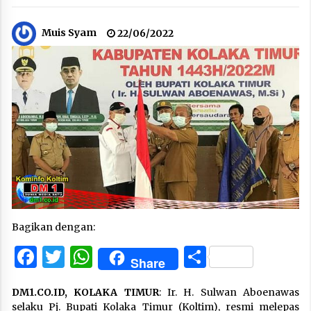
Muis Syam
22/06/2022
Bagikan dengan:
Facebook
Twitter
WhatsApp
Share
Share
DM1.CO.ID, KOLAKA TIMUR
: Ir. H. Sulwan Aboenawas
selaku Pj. Bupati Kolaka Timur (Koltim), resmi melepas