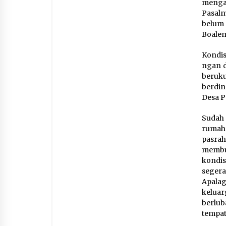
menga
Pasaln
belum
Boale
Kondis
ngan d
beruku
berdin
Desa P
Sudah
rumah 
pasra
membua
kondis
segera
Apalag
kelua
berlu
tempat