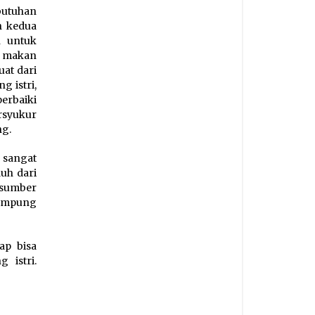
butuhan
h kedua
n untuk
 makan
uat dari
g istri,
erbaiki
rsyukur
ng.
sangat
uh dari
 sumber
tampung
ap bisa
 istri.