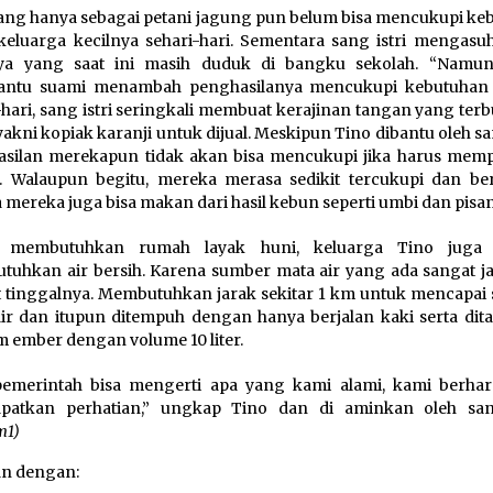
ang hanya sebagai petani jagung pun belum bisa mencukupi ke
keluarga kecilnya sehari-hari. Sementara sang istri mengasu
nya yang saat ini masih duduk di bangku sekolah. “Namu
ntu suami menambah penghasilanya mencukupi kebutuhan
-hari, sang istri seringkali membuat kerajinan tangan yang terb
yakni kopiak karanji untuk dijual. Meskipun Tino dibantu oleh san
silan merekapun tidak akan bisa mencukupi jika harus memp
 Walaupun begitu, mereka merasa sedikit tercukupi dan be
 mereka juga bisa makan dari hasil kebun seperti umbi dan pisa
n membutuhkan rumah layak huni, keluarga Tino juga 
uhkan air bersih. Karena sumber mata air yang ada sangat ja
 tinggalnya. Membutuhkan jarak sekitar 1 km untuk mencapai
ir dan itupun ditempuh dengan hanya berjalan kaki serta di
m ember dengan volume 10 liter.
pemerintah bisa mengerti apa yang kami alami, kami berhar
patkan perhatian,” ungkap Tino dan di aminkan oleh sang
m1)
an dengan: