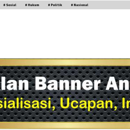
# Sosial
# Hukum
# Politik
# Nasional