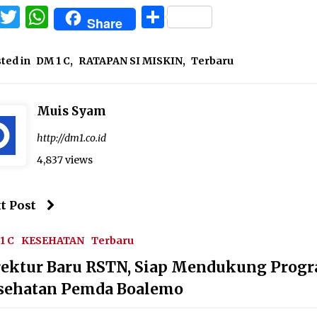
Facebook
Twitter
WhatsApp
Share
Share
ted in
DM 1 C
,
RATAPAN SI MISKIN
,
Terbaru
Muis Syam
http://dm1.co.id
4,837 views
t Post
1 C
KESEHATAN
Terbaru
rektur Baru RSTN, Siap Mendukung Prog
sehatan Pemda Boalemo