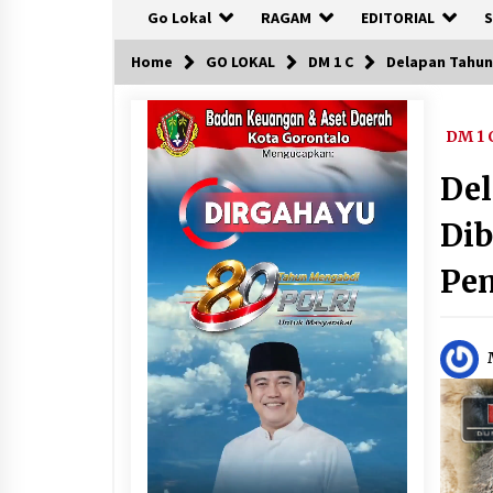
Go Lokal
RAGAM
EDITORIAL
S
Home
GO LOKAL
DM 1 C
Delapan Tahun
DM 1 
Del
Dib
Pe