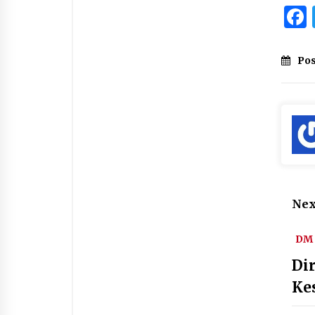
Pos
Nex
DM 
Di
Ke