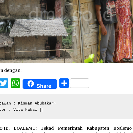
an dengan:
Facebook
Twitter
WhatsApp
Share
Share
tawan : Kisman Abubakar~

tor : Vita Pakai ||
O.ID
, BOALEMO: Tekad Pemerintah Kabupaten Boalemo