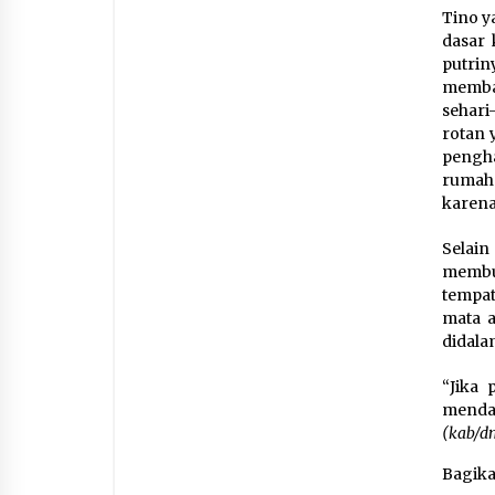
Tino y
dasar 
putri
memba
sehari
rotan 
pengha
rumah.
karena
Selai
membut
tempat
mata a
didala
“Jika 
menda
(kab/d
Bagik