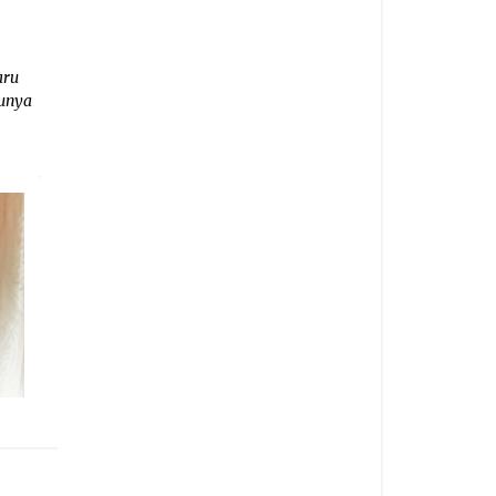
aru
lunya