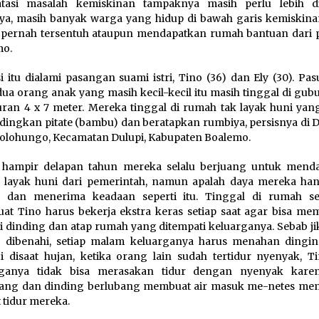
tasi masalah kemiskinan tampaknya masih perlu lebih dis
ya, masih banyak warga yang hidup di bawah garis kemiskina
 pernah tersentuh ataupun mendapatkan rumah bantuan dari
mo.
i itu dialami pasangan suami istri, Tino (36) dan Ely (30). Pas
ua orang anak yang masih kecil-kecil itu masih tinggal di gub
ran 4 x 7 meter. Mereka tinggal di rumah tak layak huni yan
dingkan pitate (bambu) dan beratapkan rumbiya, persisnya di D
olohungo, Kecamatan Dulupi, Kabupaten Boalemo.
 hampir delapan tahun mereka selalu berjuang untuk mend
layak huni dari pemerintah, namun apalah daya mereka han
h dan menerima keadaan seperti itu. Tinggal di rumah s
t Tino harus bekerja ekstra keras setiap saat agar bisa me
i dinding dan atap rumah yang ditempati keluarganya. Sebab ji
 dibenahi, setiap malam keluarganya harus menahan dingin
i disaat hujan, ketika orang lain sudah tertidur nyenyak, T
rganya tidak bisa merasakan tidur dengan nyenyak kare
bang dan dinding berlubang membuat air masuk me-netes me
 tidur mereka.