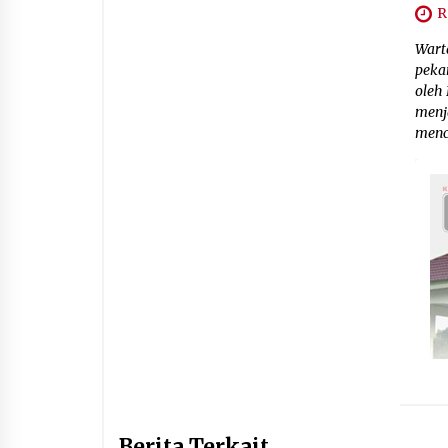
R
Wart
peka
oleh
menj
menc
Berita Terkait