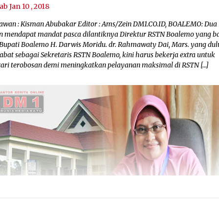
ab Jan 10 , 2018
awan : Kisman Abubakar Editor : Ams/Zein DM1.CO.ID, BOALEMO: Dua
n mendapat mandat pasca dilantiknya Direktur RSTN Boalemo yang b
 Bupati Boalemo H. Darwis Moridu. dr. Rahmawaty Dai, Mars. yang du
abat sebagai Sekretaris RSTN Boalemo, kini harus bekerja extra untuk
ari terobosan demi meningkatkan pelayanan maksimal di RSTN […]