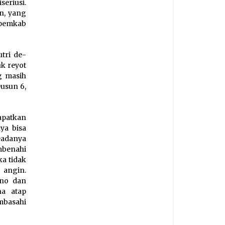
eriusi.
n, yang
 pemkab
utri de-
uk reyot
g masih
usun 6,
apatkan
ya bisa
eadanya
mbenahi
ka tidak
 angin.
ino dan
na atap
mbasahi