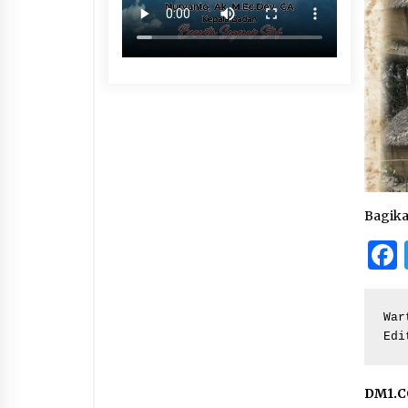
Bagik
War
Edi
DM1.C