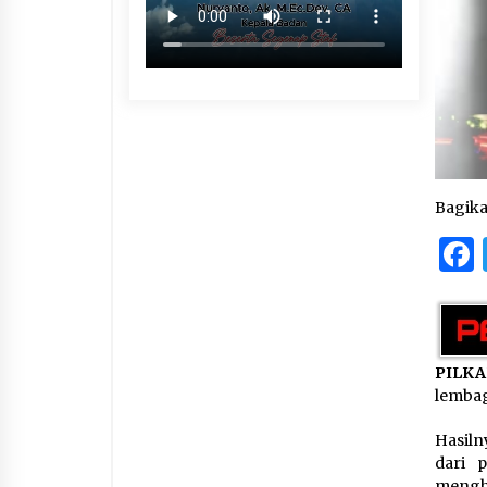
Bagik
PILK
lembag
Hasiln
dari p
mengha