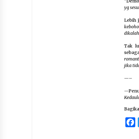
“Demok
yg sesu
Lebih 
kebohon
dikala
Tak l
sebag
romant
jika ti
—–
—Penu
Kedaul
Bagik