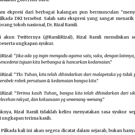
am ekpresi dari berbagai kalangan pun bermunculan “men
Pilkada DKI tersebut. Salah satu ekspresi yang sangat menarik
orang tokoh nasional, Dr. Rizal Ramli.
i akun Twitternya (@RamliRizal), Rizal Ramli menuliskan s
beserta ungkapan syukur.
Rizal: “
Jika ada yg ingin mengadu agama satu, suku, dengan lainnya
mencederai tujuan kita berbangsa & hancurkan kedamaian
.”
Rizal: “
Tks Tuhan, kita telah dihindarkan dari malapetaka yg tidak p
erobek-robek persatuan & kedamaian bangsa kita
.”
Rizal: “
Terima kasih Tuhan,, bangsa kita telah dihindarkan dari si
pelecehan rakyat, dan kekuasaan yg sewenang-wenang
.”
nya, Rizal Ramli tidaklah keliru menyatakan rasa syukur sepe
i ungkapan terima kasih.
 Pilkada kali ini akan segera dicatat dalam sejarah, bukan han