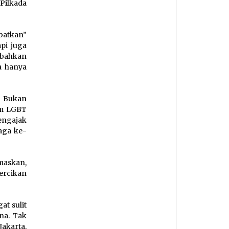
 Pilkada
batkan”
api juga
bahkan
ga hanya
. Bukan
um LGBT
engajak
aga ke-
maskan,
ercikan
at sulit
na. Tak
Jakarta,