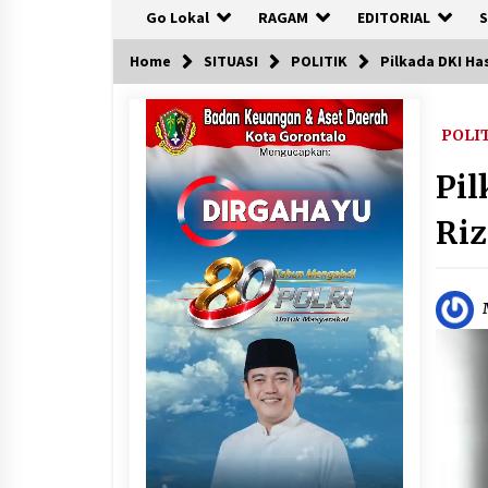
Go Lokal
RAGAM
EDITORIAL
S
Home
SITUASI
POLITIK
Pilkada DKI Ha
POLI
Pil
Riz