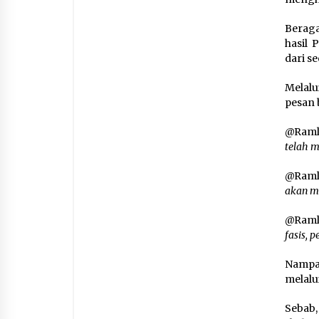
Berag
hasil 
dari se
Melalu
pesan 
@Ramli
telah 
@Ramli
akan m
@Ramli
fasis, 
Nampak
melalu
Sebab,