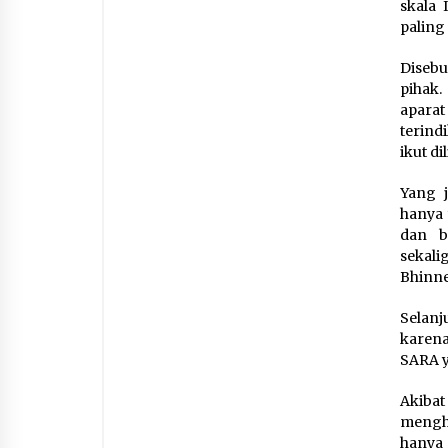
skala 
paling
Disebu
pihak.
apara
terind
ikut di
Yang 
hanya 
dan b
sekal
Bhinne
Selanj
karena
SARA y
Akibat
menghi
hanya 