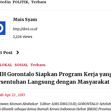
ted in
POLITIK
,
Terbaru
Muis Syam
http://dm1.co.id
2,226 views
t Post
 LOKAL
SOSIAL
Terbaru
IH Gorontalo Siapkan Program Kerja yan
rsentuhan Langsung dengan Masyarakat
ab Apr 22 , 2017
awan: Kisman Abubakar- Editor: AMS DM1.CO.ID, GORONTALO: Setela
i dilantik sebagai Ketua Rumah Kreasi Indonesia Hebat (RKIH) Provins