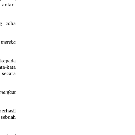
 antar-
ng coba
, mereka
n kepada
a-kata
 secara
rmanfaat
rhasil
sebuah