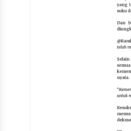
yang t
suku d
Dan b
diungk
@Ramli
telah 
Selain
semua
kemena
nyata.
“
Kemen
untuk r
Kesuk
memun
dekmok