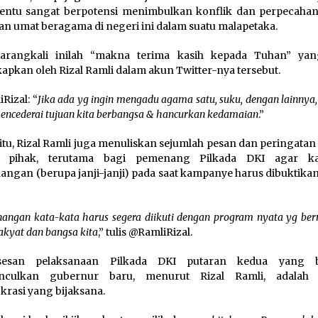
entu sangat berpotensi menimbulkan konflik dan perpecahan
an umat beragama di negeri ini dalam suatu malapetaka.
arangkali inilah “makna terima kasih kepada Tuhan” ya
apkan oleh Rizal Ramli dalam akun Twitter-nya tersebut.
Rizal: “
Jika ada yg ingin mengadu agama satu, suku, dengan lainnya
mencederai tujuan kita berbangsa & hancurkan kedamaian
.”
 itu, Rizal Ramli juga menuliskan sejumlah pesan dan peringata
 pihak, terutama bagi pemenang Pilkada DKI agar kat
ngan (berupa janji-janji) pada saat kampanye harus dibuktikan
angan kata-kata harus segera diikuti dengan program nyata yg be
akyat dan bangsa kita
,” tulis @RamliRizal.
sesan pelaksanaan Pilkada DKI putaran kedua yang be
culkan gubernur baru, menurut Rizal Ramli, adalah 
rasi yang bijaksana.