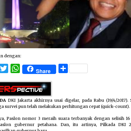
an dengan:
Facebook
Twitter
WhatsApp
Share
Share
ADA
DKI Jakarta akhirnya usai digelar, pada Rabu (19/4/2017).
a survei pun telah melakukan perhitungan cepat (quick-count).
ya, Paslon nomor 3 meraih suara terbanyak dengan selisih 16
aslon gubernur petahana. Dan, itu artinya, Pilkada DKI 2
silkan gubernur baru.