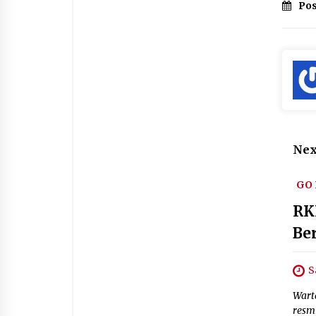
Pos
Nex
GO
RK
Be
S
Wart
resm