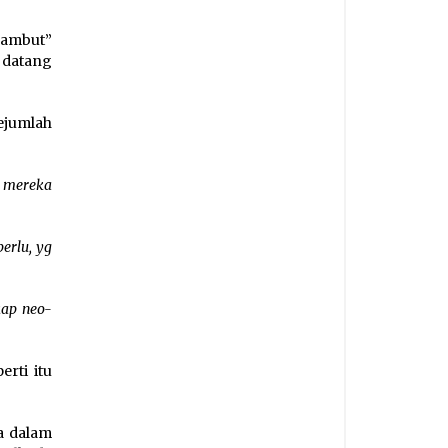
yambut”
 datang
ejumlah
, mereka
erlu, yg
kap neo-
rti itu
ya dalam