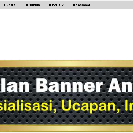
# Sosial
# Hukum
# Politik
# Nasional