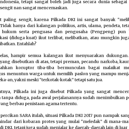
Indonesia, tetapi sangat boleh jadi juga secara dunia sebagai
 sengit nan sangat mencemaskan.
t paling sengit, karena Pilkada DKI ini sangat banyak “meli
 Tidak hanya dari kalangan politikus, artis, ulama, pendeta, tet
t hukum serta penguasa dan pengusaha (Pengpeng) pun 
ikasi (diduga kuat) ikut terlibat, melibatkan, atau mungkin ju
libatkan. Entahlah?
jelas, hampir semua kalangan ikut menyuarakan dukungan
yang disebutkan di atas, tetapi preman, pecandu narkoba, ka
ahkan koruptor tiba-tiba bermunculan bagai malaikat m
igus menuntun warga untuk memilih paslon yang mampu menj
ka-an, yakni meski “terkotak-kotak” tetapi satu jua.
utnya, Pilkada ini juga disebut Pilkada yang sangat mence
 tanpa diduga, pada awal perjalanannya sudah menimbulkan p
ang berbau penistaan agama tertentu.
 percikan SARA itulah, situasi Pilkada DKI 2017 pun nampak sang
ndar dari kobaran protes yang mulai “meledak” di mana-ma
di DKI, tetapi juga sudah menjalar ke daerah-daerah lain di luar 