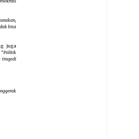
emokrasi
gunakan,
idak bisa
ng juga
 “
Politik
 tragedi
nggerak