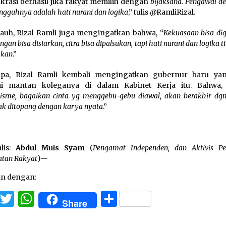
rasi berhasil jika rakyat memilih dengan
bijaksana. Pengawal d
ngguhnya adalah hati nurani dan logika
,” tulis @RamliRizal.
jauh, Rizal Ramli juga mengingatkan bahwa, “
Kekuasaan bisa di
gan bisa disiarkan, citra bisa dipalsukan, tapi hati nurani dan logika t
hkan
.”
upa, Rizal Ramli kembali mengingatkan gubernur baru ya
ai mantan koleganya di dalam Kabinet Kerja itu. Bahwa,
isme, bagaikan cinta yg menggebu-gebu diawal, akan berakhir dgn
dak ditopang dengan karya nyata
.”
lis:
Abdul Muis Syam
(
Pengamat Independen, dan Aktivis Pe
atan Rakyat
)—
an dengan:
Facebook
Twitter
WhatsApp
Share
Share