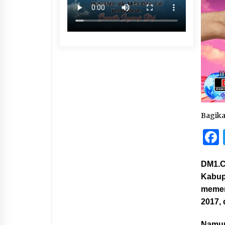
Bagik
DM1.C
Kabup
memen
2017,
Namun