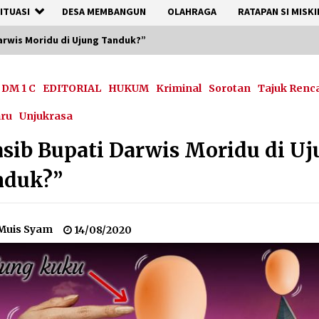
ITUASI
DESA MEMBANGUN
OLAHRAGA
RATAPAN SI MISKI
arwis Moridu di Ujung Tanduk?”
DM 1 C
EDITORIAL
HUKUM
Kriminal
Sorotan
Tajuk Renc
aru
Unjukrasa
sib Bupati Darwis Moridu di U
nduk?”
Muis Syam
14/08/2020