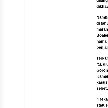
dilan
dikhaw
Nampa
di tah
marah
Boale
nama b
penja
Terkai
itu, d
Goront
Kamar
kasus
sebetu
“Reka
status