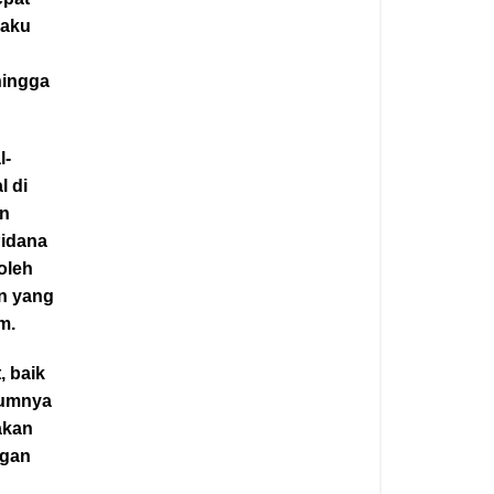
laku
hingga
l-
l di
an
Pidana
oleh
an yang
m.
, baik
mumnya
akan
ngan