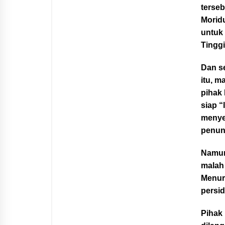
terse
Moridu
untuk
Tinggi
Dan s
itu, m
pihak 
siap “
menye
penun
Namun
malah
Menuru
persi
Pihak 