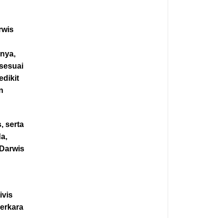
rwis
nya,
 sesuai
dikit
n
, serta
a,
 Darwis
ivis
erkara