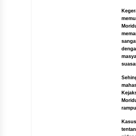
Keger
memua
Morid
meman
sangat
dengan
masya
suasa
Sehing
mahas
Kejak
Morid
rampu
Kasus 
tenta