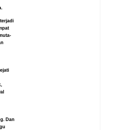
a.
erjadi
mpat
muta-
an
ejati
i
,
al
g. Dan
ggu