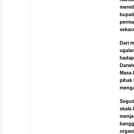
mered
bupat
perma
sekar
Dari m
ugala
hadap
Darwi
Masa L
pihak
menga
Segud
skala
menja
bangg
organi