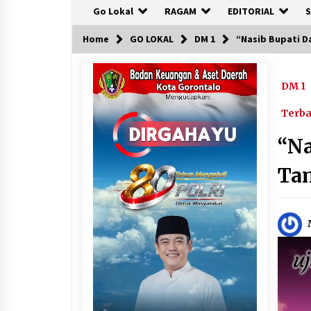
Go Lokal
RAGAM
EDITORIAL
S
Home
GO LOKAL
DM 1
“Nasib Bupati D
DM 1
Terb
“Na
Ta