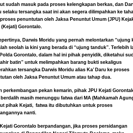
but sudah masuk pada proses kelengkapan berkas, dan Dar
 selaku tersangka saat ini akan segera dilimpahkan ke tah
 proses penuntutan oleh Jaksa Penuntut Umum (JPU) Keja
 (Kejati) Gorontalo.
epertinya, Darwis Moridu yang pernah melontarkan “ujung
alah seolah ia kini yang berada di “ujung tanduk”. Terlebih l
Polda Gorontalo, dalam hal ini pihak penyidik, diketahui su
lahir batin” untuk melimpahkan barang bukti sekaligus
rahkan tersangka Darwis Moridu alias Ka’ Daru ke proses
tutan oleh Jaksa Penuntut Umum atau tahap dua.
 perkembangan pekan kemarin, pihak JPU Kejati Gorontal
 berdalih masih menunggu fatwa dari MA (Mahkamah Agung
t pihak Kejati, fatwa itu dibutuhkan untuk proses
dangannya nanti.
Kejati Gorontalo berpandangan, jika proses persidangan