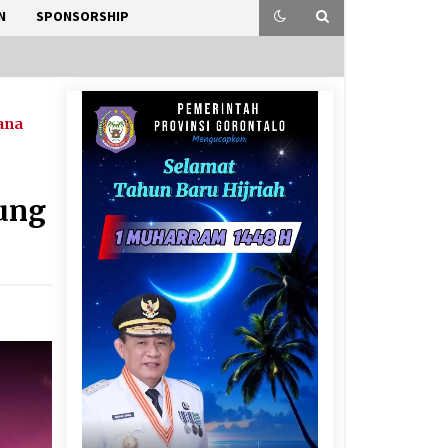
N
SPONSORSHIP
ana
jung