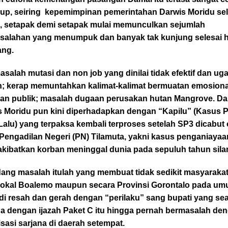
up, seiring kepemimpinan pemerintahan Darwis Moridu se
i, setapak demi setapak mulai memunculkan sejumlah
salahan yang menumpuk dan banyak tak kunjung selesai 
ang.
asalah mutasi dan non job yang dinilai tidak efektif dan uga
n; kerap memuntahkan kalimat-kalimat bermuatan emosiona
an publik; masalah dugaan perusakan hutan Mangrove. D
s Moridu pun kini diperhadapkan dengan “Kapilu” (Kasus 
alu) yang terpaksa kembali terproses setelah SP3 dicabut 
 Pengadilan Negeri (PN) Tilamuta, yakni kasus penganiaya
kibatkan korban meninggal dunia pada sepuluh tahun sila
ang masalah itulah yang membuat tidak sedikit masyarakat
 lokal Boalemo maupun secara Provinsi Gorontalo pada u
di resah dan gerah dengan “perilaku” sang bupati yang se
a dengan ijazah Paket C itu hingga pernah bermasalah de
sasi sarjana di daerah setempat.