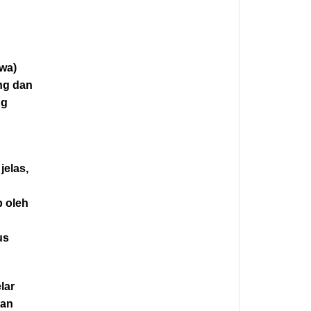
swa)
ang dan
ng
elas,
 oleh
us
lar
aan