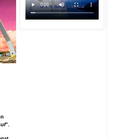
un
suf
”.
epat