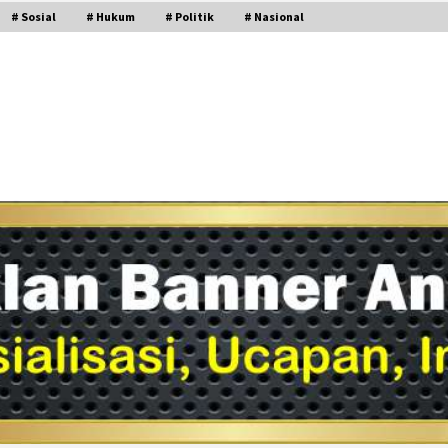
# Sosial
# Hukum
# Politik
# Nasional