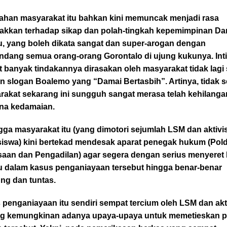
ahan masyarakat itu bahkan kini memuncak menjadi rasa
kkan terhadap sikap dan polah-tingkah kepemimpinan Da
u, yang boleh dikata sangat dan super-arogan dengan
dang semua orang-orang Gorontalo di ujung kukunya. Inti
 banyak tindakannya dirasakan oleh masyarakat tidak lagi
 slogan Boalemo yang “Damai Bertasbih”. Artinya, tidak se
rakat sekarang ini sungguh sangat merasa telah kehilanga
na kedamaian.
ga masyarakat itu (yang dimotori sejumlah LSM dan aktivis
iswa) kini bertekad mendesak aparat penegak hukum (Pold
saan dan Pengadilan) agar segera dengan serius menyeret
u dalam kasus penganiayaan tersebut hingga benar-benar
ng dan tuntas.
penganiayaan itu sendiri sempat tercium oleh LSM dan akt
ng kemungkinan adanya upaya-upaya untuk memetieskan p