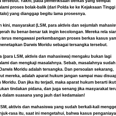
a tersebut. Yakni, pada pemeriksaan berkas yang sempat
ami proses bolak-balik (dari Polda ke ke Kejaksaan Tinggi
talo) yang dianggap begitu lama prosesnya.
 kini, masyarakat (LSM, para aktivis dan sejumlah mahasi
erah itu benar-benar tak ingin kecolongan. Mereka rela si
 terus mengawasi perkembangan proses berkas kasus ya
 menetapkan Darwis Moridu sebagai tersangka tersebut.
a (para LSM, aktivis dan mahasiswa) mengaku bukan lagi
lami dan mengkaji masalahnya. Sebab, masalahnya sudah j
 Darwis Moridu adalah tersangka. Dan persoalan sekarang,
ut mereka, adalah aparat hukum jangan sampai mau disuap
 Moridu. Dan jika itu terjadi, maka aparat hukum berarti ikut
kan tindakan pidana, dan juga senang jika masyarakat ter
a dalam suasana yang jauh dari kedamaian!
SM, aktivis dan mahasiswa yang sudah berkali-kali mengge
njuk-rasa itu, saat ini mengetahui, bahwa kasus penganiay