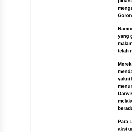
pidan
mengal
Goron
Namun
yang g
malam
telah
Merek
menda
yakni
menur
Darwis
melaku
berad
Para L
aksi u