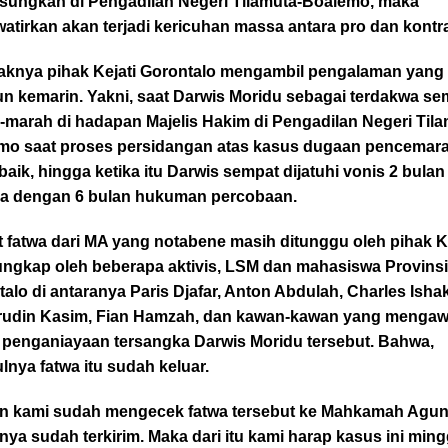
gsungkan di Pengadilan Negeri Tilamuta-Boalemo, maka
atirkan akan terjadi kericuhan massa antara pro dan kontr
knya pihak Kejati Gorontalo mengambil pengalaman yang t
un kemarin. Yakni, saat Darwis Moridu sebagai terdakwa se
-marah di hadapan Majelis Hakim di Pengadilan Negeri Tila
mo saat proses persidangan atas kasus dugaan pencemar
aik, hingga ketika itu Darwis sempat dijatuhi vonis 2 bulan
ra dengan 6 bulan hukuman percobaan.
t fatwa dari MA yang notabene masih ditunggu oleh pihak K
iungkap oleh beberapa aktivis, LSM dan mahasiswa Provins
alo di antaranya Paris Djafar, Anton Abdulah, Charles Ishak
udin Kasim, Fian Hamzah, dan kawan-kawan yang mengaw
 penganiayaan tersangka Darwis Moridu tersebut. Bahwa,
lnya fatwa itu sudah keluar.
n kami sudah mengecek fatwa tersebut ke Mahkamah Agun
nya sudah terkirim. Maka dari itu kami harap kasus ini min