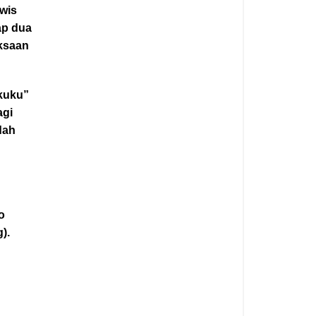
wis
ap dua
ksaan
 kuku”
agi
dah
o
).