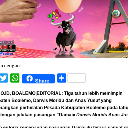
an dengan:
Facebook
Twitter
WhatsApp
Share
Share
O.ID, BOALEMO|EDITORIAL:
Tiga tahun lebih memimpin
aten Boalemo, Darwis Moridu dan Anas Yusuf yang
angkan perhelatan Pilkada Kabupaten Boalemo pada tah
 dengan julukan pasangan “Damai=
Darwis Moridu Anas Ju
 euforia kemenangan pasangan Damai itu terasa sangat c