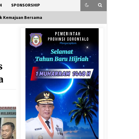
N
SPONSORSHIP
tuk Kemajuan Bersama
s
a