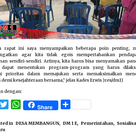
m rapat ini saya menyampaikan beberapa poin penting, m
ngatkan agar kita tidak egois mempertahankan pendapa
nan sendiri-sendiri. Artinya, kita harus bisa menyamakan pa
 dapat menentukan program-program yang harus dilaks
ai prioritas dalam memajukan serta memaksimalkan men
a demi kesejahteraan bersama,” jelas Kades Erwis )res/dm1)
an dengan:
Facebook
Twitter
WhatsApp
Share
Share
ted in
DESA MEMBANGUN
,
DM 1 E
,
Pemerintahan
,
Sosialisa
aru