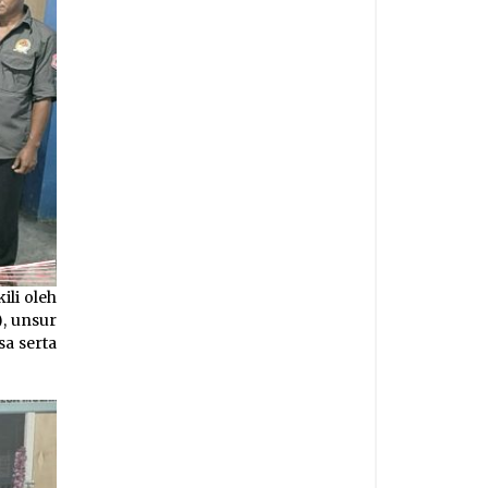
li oleh
, unsur
a serta