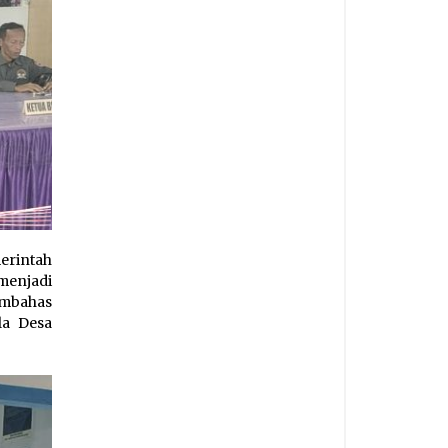
erintah
menjadi
embahas
la Desa