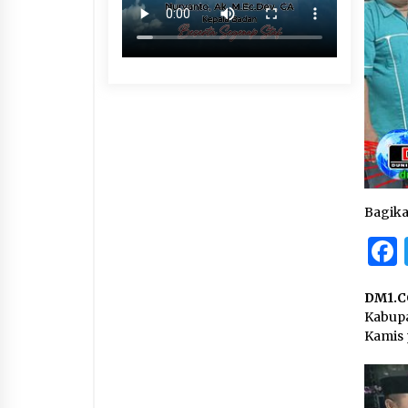
Bagik
DM1.C
Kabup
Kamis 