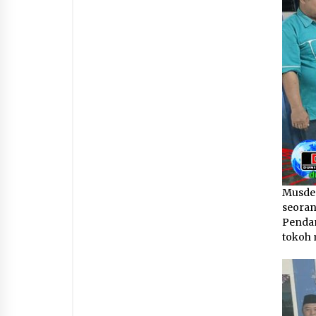
Musdes
seoran
Pendam
tokoh 