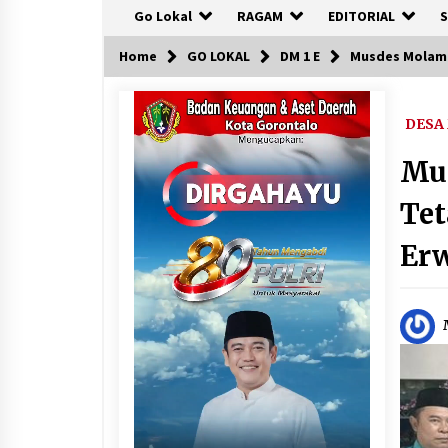
Go Lokal
RAGAM
EDITORIAL
S
Home
GO LOKAL
DM 1 E
Musdes Molama
DESA
Mu
Tet
Erw