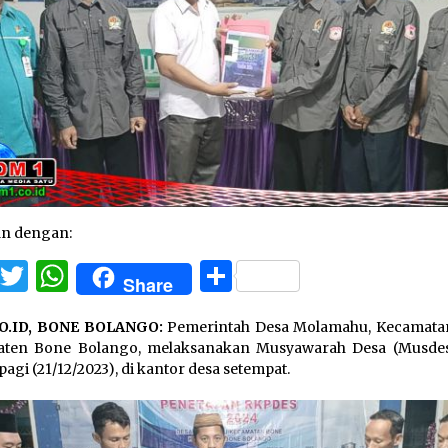
an dengan:
Facebook
Twitter
WhatsApp
Share
Share
O.ID, BONE BOLANGO:
Pemerintah Desa Molamahu, Kecamata
aten Bone Bolango, melaksanakan Musyawarah Desa (Musdes
pagi (21/12/2023), di kantor desa setempat.