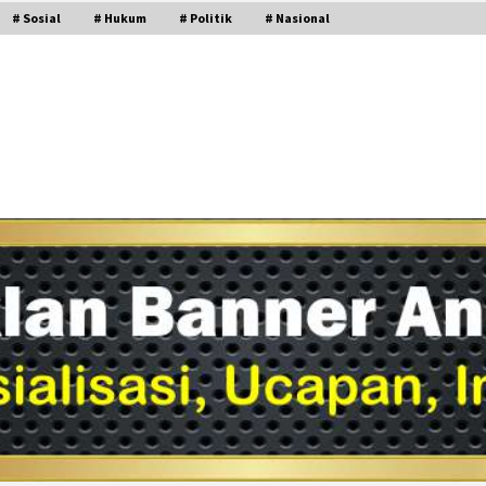
# Sosial
# Hukum
# Politik
# Nasional