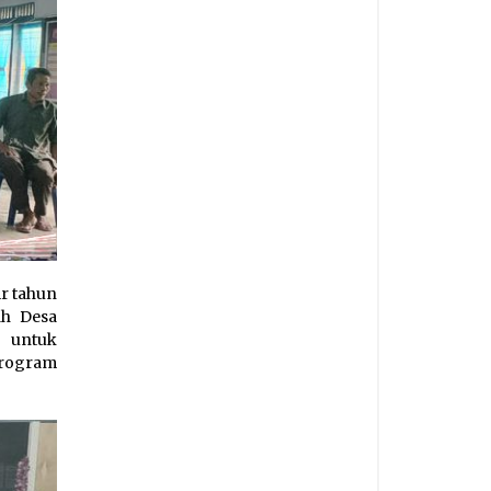
r tahun
ah Desa
 untuk
program