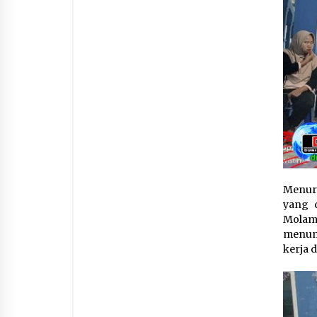
Menuru
yang 
Molam
menump
kerja 