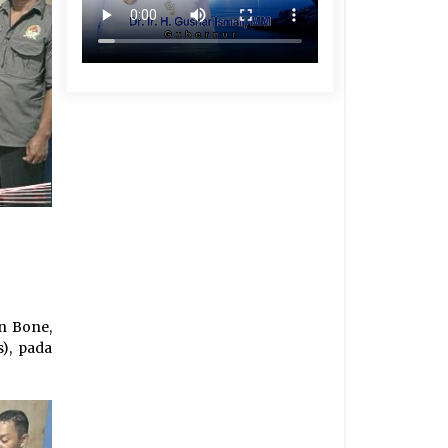
n Bone,
), pada