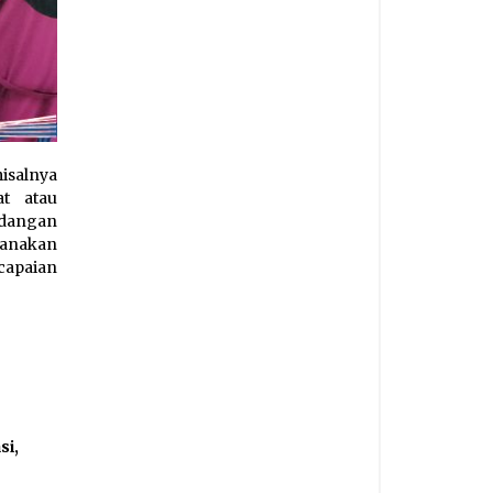
isalnya
t atau
ndangan
anakan
capaian
si
,