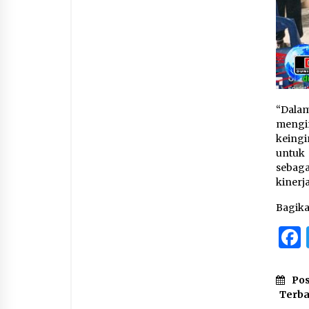
“Dala
mengi
keingi
untuk
sebag
kinerj
Bagik
Pos
Terb