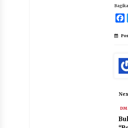
Bagik
Pos
Nex
DM 
Bu
“B