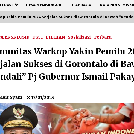
ITUASI
DESA MEMBANGUN
OLAHRAGA
RATAPAN SI MISKI
p Yakin Pemilu 2024 Berjalan Sukses di Gorontalo di Bawah “Kendal
TA EKSKLUSIF
DM 1
PILIHAN
Sosialisasi
Terbaru
unitas Warkop Yakin Pemilu 2
jalan Sukses di Gorontalo di B
ndali” Pj Gubernur Ismail Paka
Muis Syam
13/01/2024