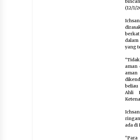
binca
(12/1/
Ichsan
dirasa
berkat
dalam 
yang t
“Tidak
aman d
aman 
dikend
beliau
Ahli 
Ketena
Ichsa
ringan
ada di
“Para