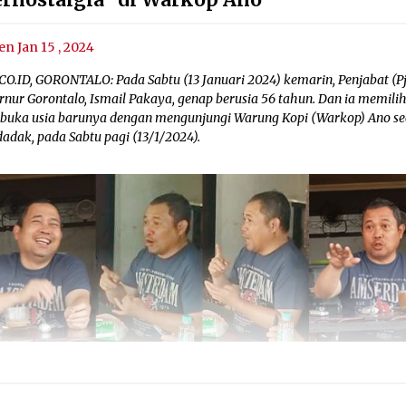
en Jan 15 , 2024
CO.ID, GORONTALO: Pada Sabtu (13 Januari 2024) kemarin, Penjabat (Pj
rnur Gorontalo, Ismail Pakaya, genap berusia 56 tahun. Dan ia memili
uka usia barunya dengan mengunjungi Warung Kopi (Warkop) Ano se
adak, pada Sabtu pagi (13/1/2024).