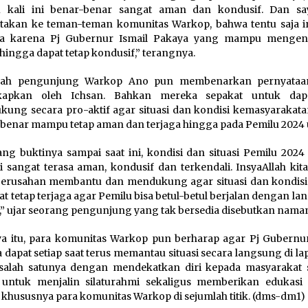
u kali ini benar-benar sangat aman dan kondusif. Dan s
akan ke teman-teman komunitas Warkop, bahwa tentu saja in
ya karena Pj Gubernur Ismail Pakaya yang mampu mengen
i hingga dapat tetap kondusif,” terangnya.
lah pengunjung Warkop Ano pun membenarkan pernyataa
kapkan oleh Ichsan. Bahkan mereka sepakat untuk dapa
ung secara pro-aktif agar situasi dan kondisi kemasyarakata
benar mampu tetap aman dan terjaga hingga pada Pemilu 2024 u
g buktinya sampai saat ini, kondisi dan situasi Pemilu 2024
ni sangat terasa aman, kondusif dan terkendali. InsyaAllah ki
erusahan membantu dan mendukung agar situasi dan kondisi 
pat tetap terjaga agar Pemilu bisa betul-betul berjalan dengan la
,” ujar seorang pengunjung yang tak bersedia disebutkan nama
a itu, para komunitas Warkop pun berharap agar Pj Gubernur
 dapat setiap saat terus memantau situasi secara langsung di l
salah satunya dengan mendekatkan diri kepada masyarakat 
 untuk menjalin silaturahmi sekaligus memberikan edukasi
, khususnya para komunitas Warkop di sejumlah titik. (dms-dm1)