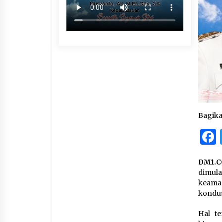
Bagik
DM1.C
dimula
keaman
kondus
Hal t