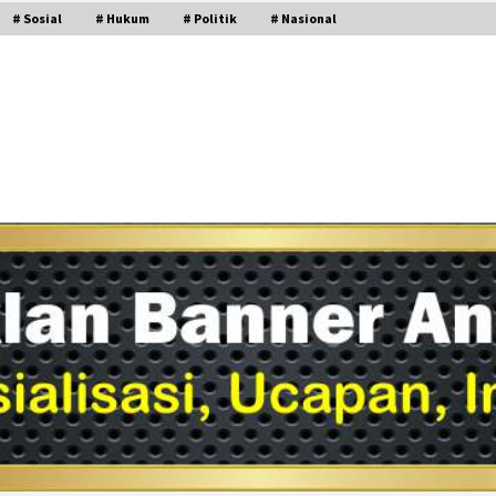
# Sosial
# Hukum
# Politik
# Nasional