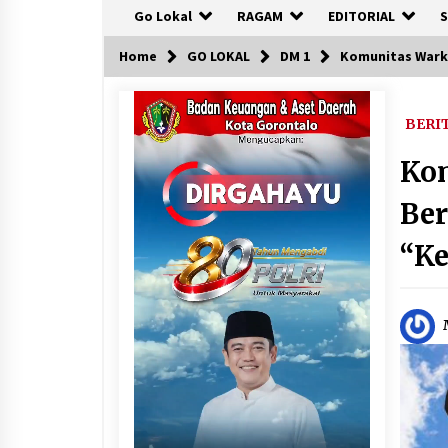
Go Lokal
RAGAM
EDITORIAL
S
Home
GO LOKAL
DM 1
Komunitas Warko
BERI
Kom
Ber
“Ke