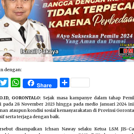
an dengan:
Facebook
Twitter
WhatsApp
Share
Share
O.ID, GORONTALO:
Sejak masa kampanye dalam tahap Pemi
i pada 28 November 2023 hingga pada medio Januari 2024 ini, 
an ataupun kondisi sosial kemasyarakatan di Provinsi Gorontal
if serta terjaga dengan baik.
ersebut disampaikan Ichsan Naway selaku Ketua LSM JIS-Ca