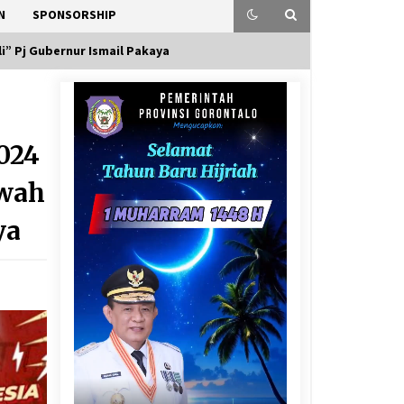
N
SPONSORSHIP
i” Pj Gubernur Ismail Pakaya
024
awah
ya