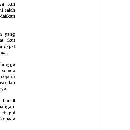
aya pun
i salah
dalikan
n yang
t ikut
n dapat
sai.
 hingga
ta semua
seperti
ncar dan
nya.
 Ismail
apangan,
sebagai
 kepada