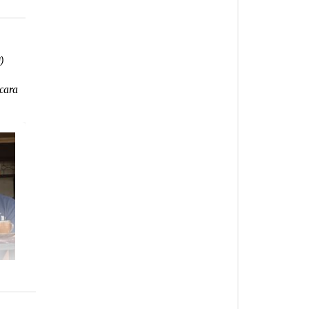
)
h
cara