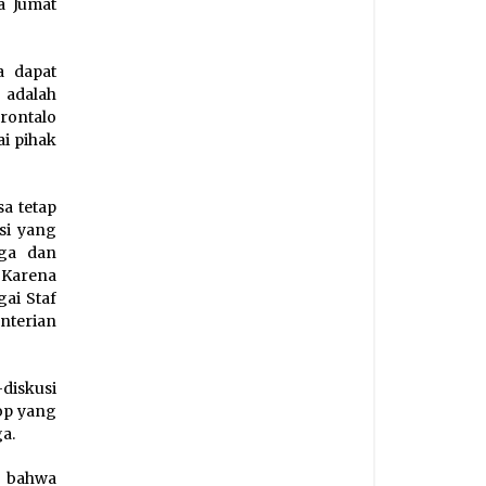
a Jumat
a dapat
 adalah
rontalo
i pihak
a tetap
si yang
aga dan
 Karena
gai Staf
terian
diskusi
op yang
a.
 bahwa