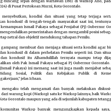
ng-bincang lepas dengan wartawan DM1 di Warkop Ano, pad
2024) di Pusat Pertokoan Murni, Kota Gorontalo.
 menyebutkan, kondisi dan situasi yang tetap terjaga sert
kan kondusif di tengah-tengah masyarakat saat ini, tentunya
 kemampuan Ismail Pakaya sebagai Penjabat (Pj) Gubernur Go
mengendalikan pemerintahan dengan mengambil posisi sebaga
etap netral dan objektif mendukung tahapan Pemilu.
 gampang membuat dan menjaga situasi serta kondisi agar bis
an kondusif di dalam perhelatan Pemilu seperti ini. Dan situa
dan kondusif itu Alhamdulillah ternyata mampu tetap dij
alikan oleh Pak Ismail Pakaya sebagai Pj Gubernur Gorontalo.
 (Ismail Pakaya) ini memang saat ini juga masih menjabat seba
Bidang Sosial, Politik dan Kebijakan Publik di Kemen
gakerjaan,” jelas Ichsan.
n mengaku telah mengamati dan banyak melakukan diskusi-
 dari warung kopi (Warkop) satu ke Warkop lainnya, baik Wark
 Kota Gorontalo maupun yang ada di sejumlah kabupaten tetangg
 komunitas Warkop banyak mengungkapkan kepada saya,