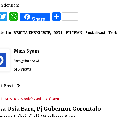
an dengan:
Facebook
Twitter
WhatsApp
Share
Share
ted in
BERITA EKSKLUSIF
,
DM 1
,
PILIHAN
,
Sosialisasi
,
Ter
Muis Syam
http://dm1.co.id
615 views
t Post
1
SOSIAL
Sosialisasi
Terbaru
ka Usia Baru, Pj Gubernur Gorontalo
ernostalgia” di Warkop Ano