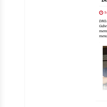
S
DM1.
Gube
memb
mend