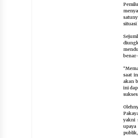
Pemil
menyat
satun
situas
Sejum
diung
menduk
benar-
“Meman
saat i
akan b
ini da
sukses
Olehny
Pakaya
yakni 
upaya
publik