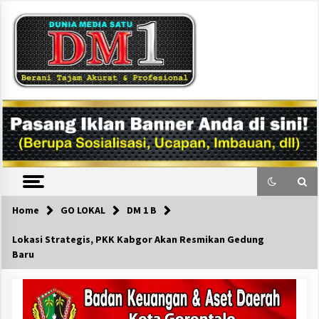
Skip
to
content
DM1
Home
GO LOKAL
DM 1 B
Lokasi Strategis, PKK Kabgor Akan Resmikan Gedung
Baru