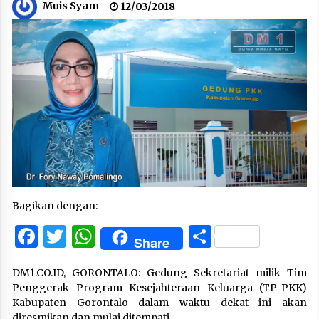
Muis Syam
12/03/2018
Bagikan dengan:
Facebook
Twitter
WhatsApp
Share
Share
DM1.CO.ID, GORONTALO: Gedung Sekretariat milik Tim
Penggerak Program Kesejahteraan Keluarga (TP-PKK)
Kabupaten Gorontalo dalam waktu dekat ini akan
diresmikan dan mulai ditempati.