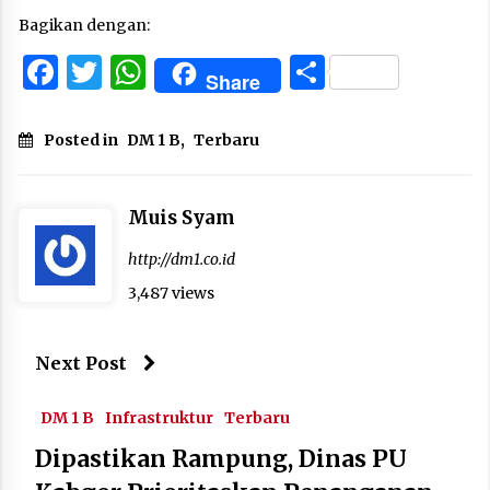
Bagikan dengan:
Facebook
Twitter
WhatsApp
Share
Share
Posted in
DM 1 B
,
Terbaru
Muis Syam
http://dm1.co.id
3,487 views
Next Post
DM 1 B
Infrastruktur
Terbaru
Dipastikan Rampung, Dinas PU