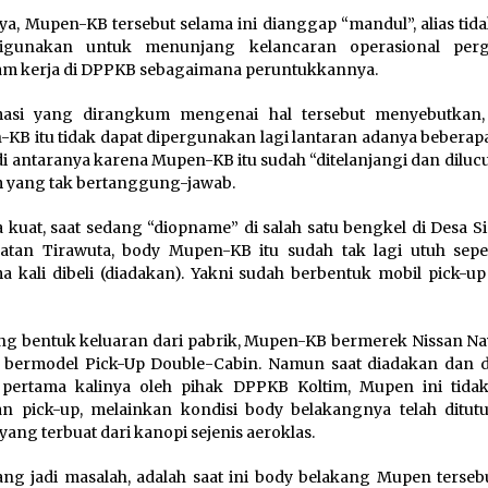
ya, Mupen-KB tersebut selama ini dianggap “mandul”, alias tid
digunakan untuk menunjang kelancaran operasional per
m kerja di DPPKB sebagaimana peruntukkannya.
masi yang dirangkum mengenai hal tersebut menyebutkan
KB itu tidak dapat dipergunakan lagi lantaran adanya beberapa
di antaranya karena Mupen-KB itu sudah “ditelanjangi dan dilucu
 yang tak bertanggung-jawab.
 kuat, saat sedang “diopname” di salah satu bengkel di Desa S
tan Tirawuta, body Mupen-KB itu sudah tak lagi utuh seper
a kali dibeli (diadakan). Yakni sudah berbentuk mobil pick-up
 bentuk keluaran dari pabrik, Mupen-KB bermerek Nissan Nav
 bermodel Pick-Up Double-Cabin. Namun saat diadakan dan d
 pertama kalinya oleh pihak DPPKB Koltim, Mupen ini tida
n pick-up, melainkan kondisi body belakangnya telah ditutu
yang terbuat dari kanopi sejenis aeroklas.
ng jadi masalah, adalah saat ini body belakang Mupen tersebu