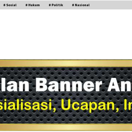
# Sosial
# Hukum
# Politik
# Nasional