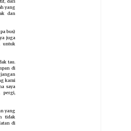
f, dari
ah yang
rak dan
upa bus)
ya juga
n untuk
ak tau.
mpan di
 jangan
ang kami
na saya
 pergi,
an yang
 tidak
atan di