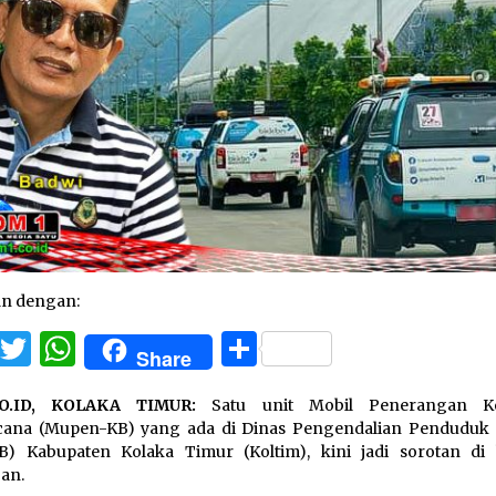
an dengan:
Facebook
Twitter
WhatsApp
Share
Share
CO.ID, KOLAKA TIMUR:
Satu unit Mobil Penerangan Ke
cana (Mupen-KB) yang ada di Dinas Pengendalian Penduduk
B) Kabupaten Kolaka Timur (Koltim), kini jadi sorotan di
an.