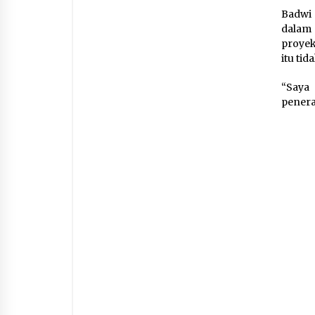
Badwi 
dalam
proyek
itu ti
“Saya
penera