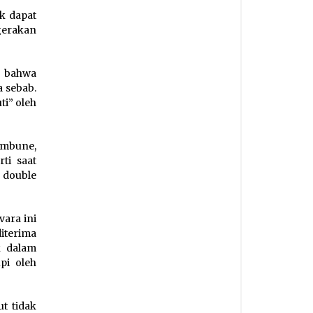
ak dapat
gerakan
, bahwa
 sebab.
ti” oleh
imbune,
ti saat
 double
ara ini
iterima
k dalam
pi oleh
t tidak