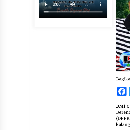
Bagik
DM1.
Beren
(DPPK
kalang