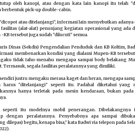
itutup oleh kanopi, atau dengan kata lain kanopi itu telah “d
 berbentuk pick-up double-cabin.
 “dicopot atau ditelanjangi”, informasi lain menyebutkan adany
fasilitas (alat-alat) penunjang kegiatan operasional yang ada 
-KB tersebut juga sudah “dilucuti” semua.
aris Dinas (Sekdis) Pengendalian Penduduk dan KB Koltim, Badw
irmasi membenarkan kondisi yang dialami Mupen-KB tersebut.
ngaku tidak tahu-menahu mengapa sampai body belakang Mu
t. Termasuk, segala fasilitas peralatannya yang dimiliki.
sendiri justru mengaku merasa kaget dan heran, mengapa samp
harus “ditelanjangi” seperti itu. Padahal diketahui yang 
akannya hanya terletak pada mesin kendaraan, bukan pada
ya.
k seperti itu modelnya mobil penerangan. Dibelakangnya 
ap dengan peralatannya. Penyebabnya apa sampai dibuk
ng dilepas) begitu, kenapa bisa,” kata Badwi via telepon pada Sel
022).