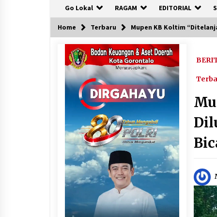
Go Lokal
RAGAM
EDITORIAL
S
Home
Terbaru
Mupen KB Koltim “Ditelanj
BERI
Terb
Mup
Dil
Bic