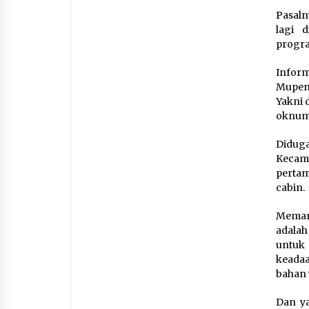
Pasaln
lagi 
progra
Infor
Mupen-
Yakni 
oknum
Diduga
Kecama
pertam
cabin.
Memang
adalah
untuk
keadaa
bahan 
Dan ya