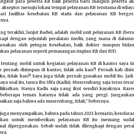
gkut para peserta KB baik peserta baru maupun peserta akti
 akseptor menuju lokasi tempat pelayanan KB terutama di wilay
ari fasilitas kesehatan KB statis dan pelayanan KB berge
knya.
ng terakhir, lanjut Badwi, adalah mobil unit pelayanan KB (ber
kapi dengan sejumlah peralatan medis, yang mana di dalamn
gunakan oleh petugas kesehatan, baik dokter maupun bida
kan pelayanan seperti pemasangan implan KB dan IUD.
 tentang mobil untuk kegiatan pelayanan KB di kantor saya tid
 pernah disimpan di kantor, tidak ada kan?! Pernah kah disi
u, tidak kan?! Saya juga tidak pernah gunakan mobil itu. Jadi
saya soal itu, tanya ibu Ulfa (Kadis). Musrembang saja terus ter
diikutkan. Hanya Kadis saja yang ikut sendiri kayaknya. Kare
 beberapa teman katanya tidak ada yang pergi. Jangankan
aikan saja bahwa ada musrenbang, tidak,” bebernya.
juga menyampaikan, bahwa pada tahun 2021 kemarin, kendara
iakan untuk memberikan pelayanan KB itu memang sudah
al dipergunakan. Sebab sudah tidak dilengkapi dengan peral
nya.