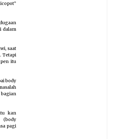
icopot”
a dugaan
di dalam
i, saat
 Tetapi
pen itu
ai body
masalah
 bagian
itu kan
a (body
asa pagi