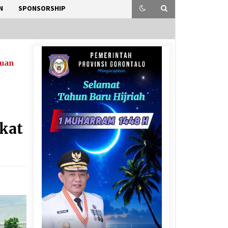
N
SPONSORSHIP
uan
gkat