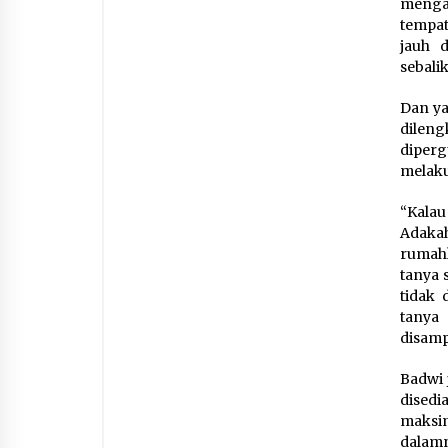
mengan
tempat
jauh d
sebali
Dan ya
dileng
diper
melaku
“Kalau
Adakah
rumahk
tanya 
tidak 
tanya
disamp
Badwi 
dised
maksim
dalam