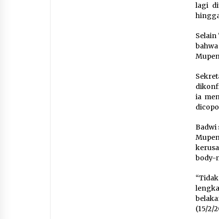
lagi d
hingga
Selain
bahwa 
Mupen 
Sekret
dikonf
ia me
dicopo
Badwi 
Mupen 
kerus
body-n
“Tida
lengk
belaka
(15/2/2