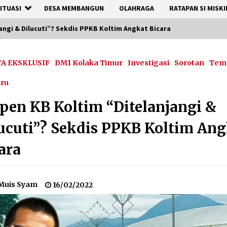
ITUASI
DESA MEMBANGUN
OLAHRAGA
RATAPAN SI MISKI
angi & Dilucuti”? Sekdis PPKB Koltim Angkat Bicara
TA EKSKLUSIF
DM1 Kolaka Timur
Investigasi
Sorotan
Tem
aru
en KB Koltim “Ditelanjangi &
ucuti”? Sekdis PPKB Koltim An
ara
Muis Syam
16/02/2022