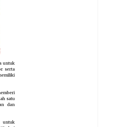
a untuk
r serta
emiliki
memberi
lah satu
kan dan
i untuk