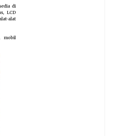
edia di
us, LCD
lat-alat
 mobil