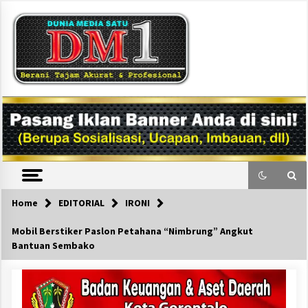
Skip
to
content
DM1
Home
EDITORIAL
IRONI
Mobil Berstiker Paslon Petahana “Nimbrung” Angkut
Bantuan Sembako