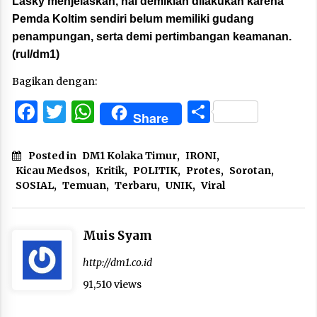
Lasky menjelaskan, hal demikian dilakukan karena
Pemda Koltim sendiri belum memiliki gudang
penampungan, serta demi pertimbangan keamanan.
(rul/dm1)
Bagikan dengan:
Facebook
Twitter
WhatsApp
Share
Share
Posted in
DM1 Kolaka Timur
,
IRONI
,
Kicau Medsos
,
Kritik
,
POLITIK
,
Protes
,
Sorotan
,
SOSIAL
,
Temuan
,
Terbaru
,
UNIK
,
Viral
Muis Syam
http://dm1.co.id
91,510 views