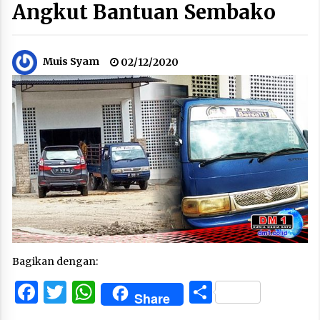
Angkut Bantuan Sembako
Muis Syam
02/12/2020
Bagikan dengan:
Facebook
Twitter
WhatsApp
Share
Share