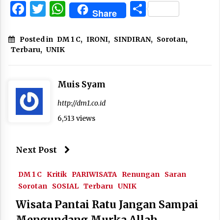
Facebook
Twitter
WhatsApp
Share
Share
Posted in
DM 1 C
,
IRONI
,
SINDIRAN
,
Sorotan
,
Terbaru
,
UNIK
Muis Syam
http://dm1.co.id
6,513 views
Next Post
DM 1 C
Kritik
PARIWISATA
Renungan
Saran
Sorotan
SOSIAL
Terbaru
UNIK
Wisata Pantai Ratu Jangan Sampai
Mengundang Murka Allah