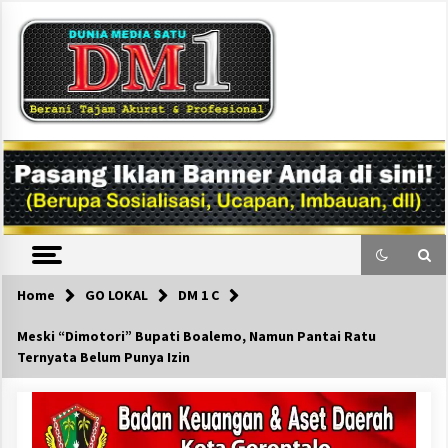
Skip
to
content
DM1
Home
GO LOKAL
DM 1 C
Meski “Dimotori” Bupati Boalemo, Namun Pantai Ratu
Ternyata Belum Punya Izin