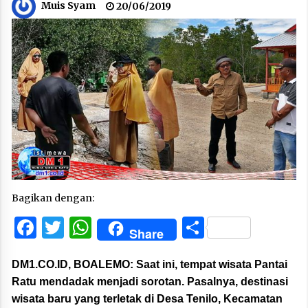
Muis Syam
20/06/2019
Bagikan dengan:
Facebook
Twitter
WhatsApp
Share
Share
DM1.CO.ID, BOALEMO:
Saat ini, tempat wisata Pantai
Ratu mendadak menjadi sorotan. Pasalnya, destinasi
wisata baru yang terletak di Desa Tenilo, Kecamatan