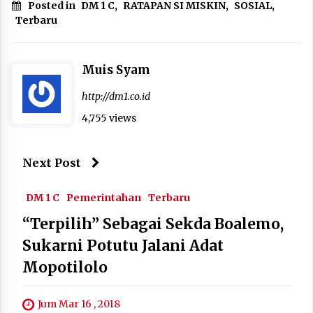
Posted in
DM 1 C
,
RATAPAN SI MISKIN
,
SOSIAL
,
Terbaru
Muis Syam
http://dm1.co.id
4,755 views
Next Post
DM 1 C
Pemerintahan
Terbaru
“Terpilih” Sebagai Sekda Boalemo,
Sukarni Potutu Jalani Adat
Mopotilolo
Jum Mar 16 , 2018