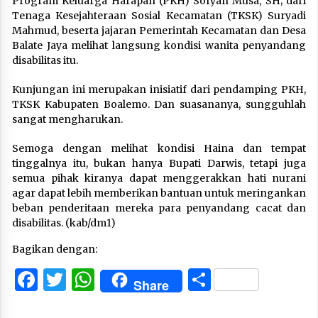
Program Keluarga Harapan (PKH) Sofyan Musa, SH; dari
Tenaga Kesejahteraan Sosial Kecamatan (TKSK) Suryadi
Mahmud, beserta jajaran Pemerintah Kecamatan dan Desa
Balate Jaya melihat langsung kondisi wanita penyandang
disabilitas itu.
Kunjungan ini merupakan inisiatif dari pendamping PKH,
TKSK Kabupaten Boalemo. Dan suasananya, sungguhlah
sangat mengharukan.
Semoga dengan melihat kondisi Haina dan tempat
tinggalnya itu, bukan hanya Bupati Darwis, tetapi juga
semua pihak kiranya dapat menggerakkan hati nurani
agar dapat lebih memberikan bantuan untuk meringankan
beban penderitaan mereka para penyandang cacat dan
disabilitas. (kab/dm1)
Bagikan dengan:
Facebook
Twitter
WhatsApp
Share
Share