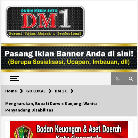
Skip
to
content
DM1
Home
GO LOKAL
DM 1 C
Mengharukan, Bupati Darwis Kunjungi Wanita
Penyandang Disabilitas