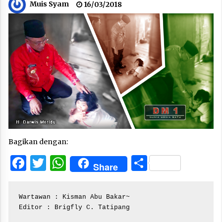
Muis Syam
16/03/2018
Bagikan dengan:
Facebook
Twitter
WhatsApp
Share
Share
Wartawan : Kisman Abu Bakar~

Editor : Brigfly C. Tatipang