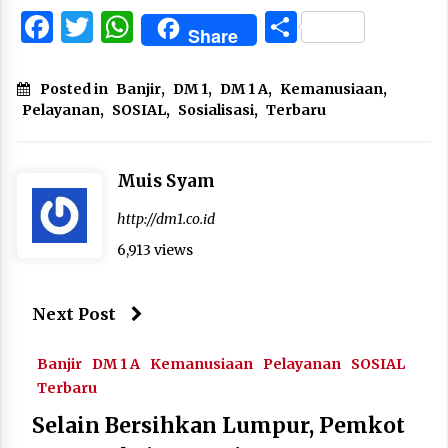
Facebook
Twitter
WhatsApp
Share
Share
Posted in
Banjir
,
DM 1
,
DM 1 A
,
Kemanusiaan
,
Pelayanan
,
SOSIAL
,
Sosialisasi
,
Terbaru
Muis Syam
http://dm1.co.id
6,913 views
Next Post
Banjir
DM 1 A
Kemanusiaan
Pelayanan
SOSIAL
Terbaru
Selain Bersihkan Lumpur, Pemkot