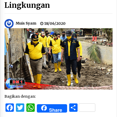
Lingkungan
Muis Syam
18/06/2020
Bagikan dengan:
Facebook
Twitter
WhatsApp
Share
Share