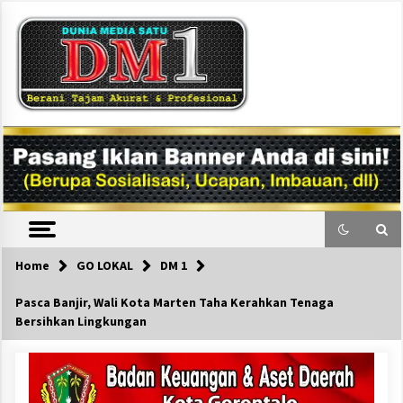
Skip
to
content
DM1
Home
GO LOKAL
DM 1
Pasca Banjir, Wali Kota Marten Taha Kerahkan Tenaga
Bersihkan Lingkungan