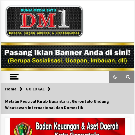
Skip
to
content
DM1
Home
GO LOKAL
Melalui Festival Kirab Nusantara, Gorontalo Undang
Wisatawan Internasional dan Domestik