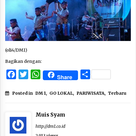
(oli4/DM1)
Bagikan dengan:
Facebook
Twitter
WhatsApp
Share
Share
Posted in
DM 1
,
GO LOKAL
,
PARIWISATA
,
Terbaru
Muis Syam
http://dm1.co.id
2,913 views