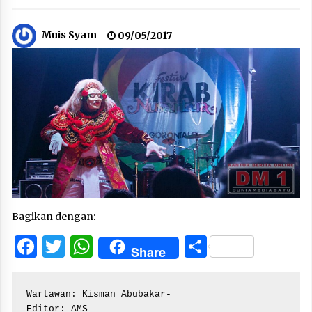
Muis Syam
09/05/2017
Bagikan dengan:
Facebook
Twitter
WhatsApp
Share
Share
Wartawan: Kisman Abubakar-

Editor: AMS