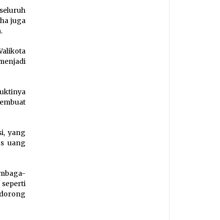
seluruh
ha juga
.
alikota
menjadi
uktinya
membuat
i, yang
us uang
mbaga-
seperti
ndorong