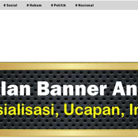
# Sosial
# Hukum
# Politik
# Nasional