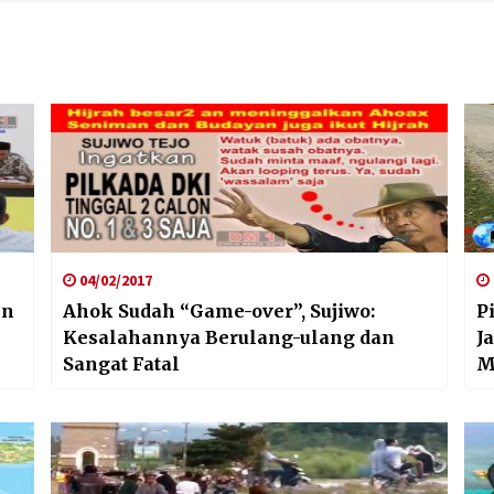
04/02/2017
in
Ahok Sudah “Game-over”, Sujiwo:
P
Kesalahannya Berulang-ulang dan
J
Sangat Fatal
M