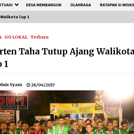
ITUASI
DESA MEMBANGUN
OLAHRAGA
RATAPAN SI MISKI
Walikota Cup 1
A
GO LOKAL
Terbaru
ten Taha Tutup Ajang Walikot
 1
Muis Syam
26/04/2017