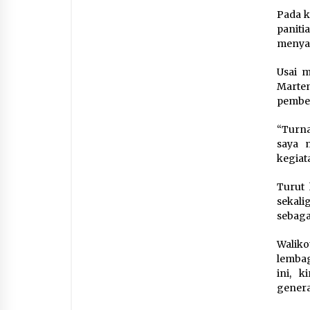
Pada k
paniti
menyam
Usai 
Marten
pemben
“Turna
saya 
kegiat
Turut 
sekal
sebaga
Walik
lembag
ini, 
genera