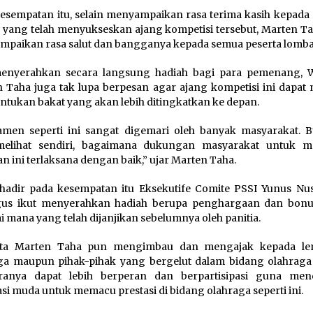
esempatan itu, selain menyampaikan rasa terima kasih kepada 
a yang telah menyukseskan ajang kompetisi tersebut, Marten Ta
paikan rasa salut dan bangganya kepada semua peserta lomba
menyerahkan secara langsung hadiah bagi para pemenang, W
 Taha juga tak lupa berpesan agar ajang kompetisi ini dapat 
tukan bakat yang akan lebih ditingkatkan ke depan.
men seperti ini sangat digemari oleh banyak masyarakat. B
melihat sendiri, bagaimana dukungan masyarakat untuk 
an ini terlaksana dengan baik,” ujar Marten Taha.
hadir pada kesempatan itu Eksekutife Comite PSSI Yunus Nus
igus ikut menyerahkan hadiah berupa penghargaan dan bon
i mana yang telah dijanjikan sebelumnya oleh panitia.
ota Marten Taha pun mengimbau dan mengajak kepada le
a maupun pihak-pihak yang bergelut dalam bidang olahraga 
kiranya dapat lebih berperan dan berpartisipasi guna me
si muda untuk memacu prestasi di bidang olahraga seperti ini.