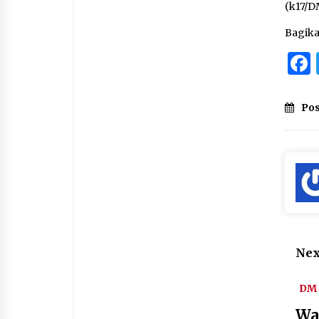
(k17/D
Bagik
Pos
Nex
DM 
Wa