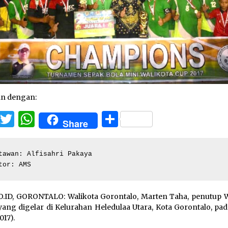
an dengan:
Facebook
Twitter
WhatsApp
Share
Share
tawan: Alfisahri Pakaya

tor: AMS
.ID, GORONTALO: Walikota Gorontalo, Marten Taha, penutup W
yang digelar di Kelurahan Heledulaa Utara, Kota Gorontalo, pa
017).