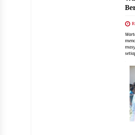
Be
R
Wart
menc
masy
setia