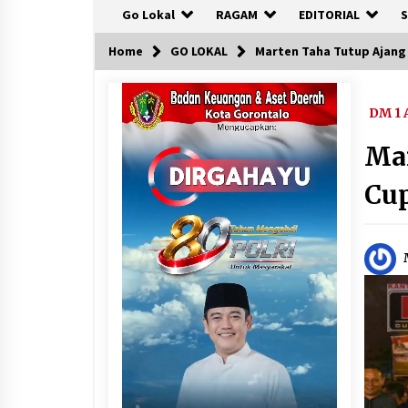
Go Lokal
RAGAM
EDITORIAL
S
Home
GO LOKAL
Marten Taha Tutup Ajang 
DM 1 
Mar
Cup