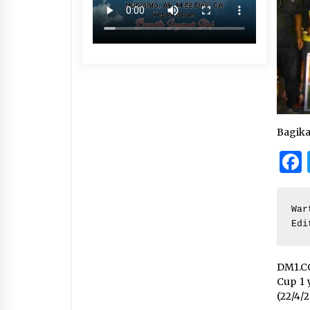
Bagik
War
Edi
DM1.CO
Cup 1 
(22/4/2