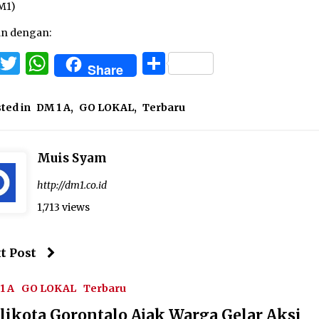
M1)
an dengan:
Facebook
Twitter
WhatsApp
Share
Share
ted in
DM 1 A
,
GO LOKAL
,
Terbaru
Muis Syam
http://dm1.co.id
1,713 views
t Post
1 A
GO LOKAL
Terbaru
likota Gorontalo Ajak Warga Gelar Aksi