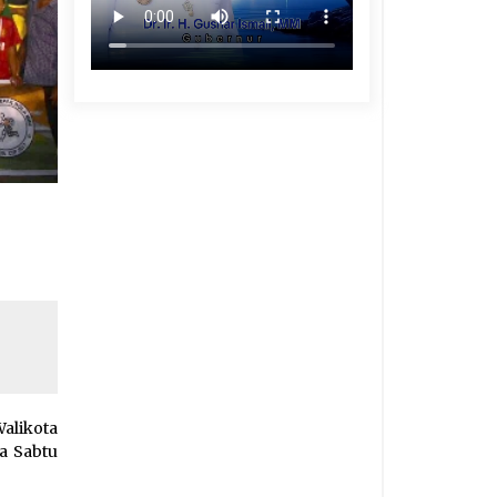
alikota
da Sabtu