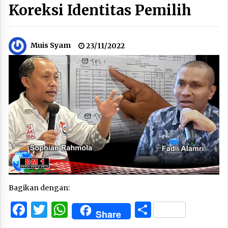
Koreksi Identitas Pemilih
Muis Syam
23/11/2022
Bagikan dengan:
Facebook
Twitter
WhatsApp
Share
Share