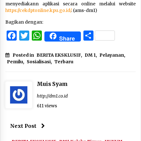
menyediakann aplikasi secara online melalui website
https://cekdptonline.kpu.go.id/
. (ams-dm1)
Bagikan dengan:
Facebook
Twitter
WhatsApp
Share
Share
Posted in
BERITA EKSKLUSIF
,
DM 1
,
Pelayanan
,
Pemilu
,
Sosialisasi
,
Terbaru
Muis Syam
http://dm1.co.id
611 views
Next Post