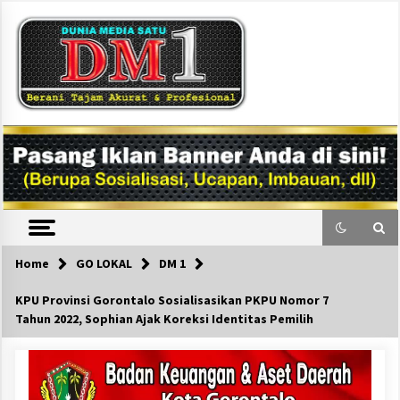
Skip
to
content
DM1
Home
GO LOKAL
DM 1
KPU Provinsi Gorontalo Sosialisasikan PKPU Nomor 7
Tahun 2022, Sophian Ajak Koreksi Identitas Pemilih