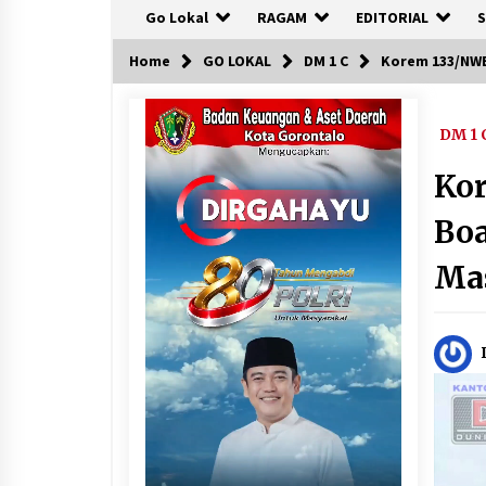
Go Lokal
RAGAM
EDITORIAL
S
Home
GO LOKAL
DM 1 C
Korem 133/NWB
DM 1 
Kor
Boa
Ma