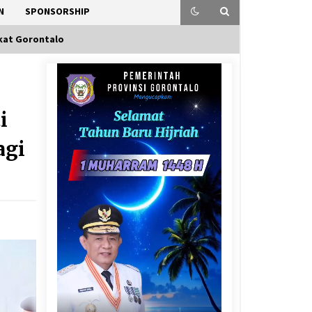
N
SPONSORSHIP
kat Gorontalo
i
agi