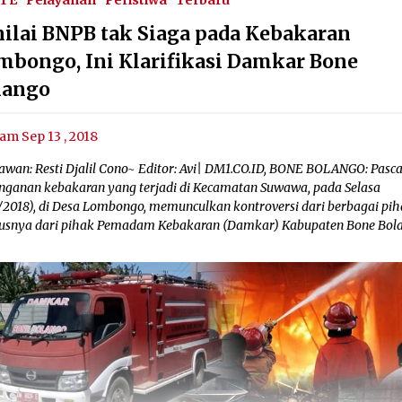
1 E
Pelayanan
Peristiwa
Terbaru
nilai BNPB tak Siaga pada Kebakaran
mbongo, Ini Klarifikasi Damkar Bone
lango
am Sep 13 , 2018
awan: Resti Djalil Cono~ Editor: Avi| DM1.CO.ID, BONE BOLANGO: Pasc
nganan kebakaran yang terjadi di Kecamatan Suwawa, pada Selasa
9/2018), di Desa Lombongo, memunculkan kontroversi dari berbagai pih
usnya dari pihak Pemadam Kebakaran (Damkar) Kabupaten Bone Bol