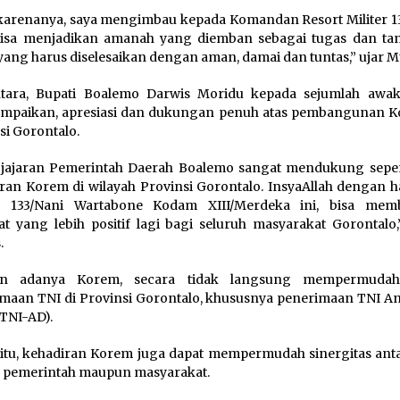
karenanya, saya mengimbau kepada Komandan Resort Militer 
bisa menjadikan amanah yang diemban sebagai tugas dan t
yang harus diselesaikan dengan aman, damai dan tuntas,” ujar 
tara, Bupati Boalemo Darwis Moridu kepada sejumlah awa
mpaikan, apresiasi dan dukungan penuh atas pembangunan K
si Gorontalo.
 jajaran Pemerintah Daerah Boalemo sangat mendukung sep
ran Korem di wilayah Provinsi Gorontalo. InsyaAllah dengan h
 133/Nani Wartabone Kodam XIII/Merdeka ini, bisa mem
t yang lebih positif lagi bagi seluruh masyarakat Gorontalo,
.
n adanya Korem, secara tidak langsung mempermudah
maan TNI di Provinsi Gorontalo, khususnya penerimaan TNI A
(TNI-AD).
 itu, kehadiran Korem juga dapat mempermudah sinergitas anta
 pemerintah maupun masyarakat.