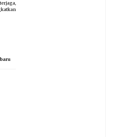
erjaga,
katkan
baru