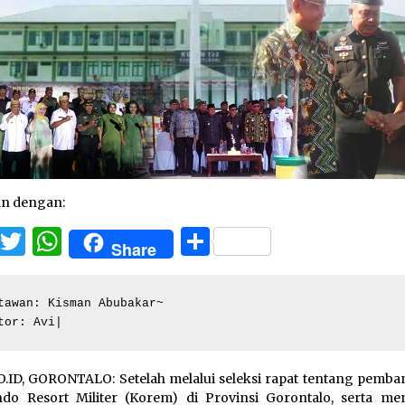
an dengan:
Facebook
Twitter
WhatsApp
Share
Share
tawan: Kisman Abubakar~

tor: Avi|
.ID, GORONTALO: Setelah melalui seleksi rapat tentang pemb
o Resort Militer (Korem) di Provinsi Gorontalo, serta me