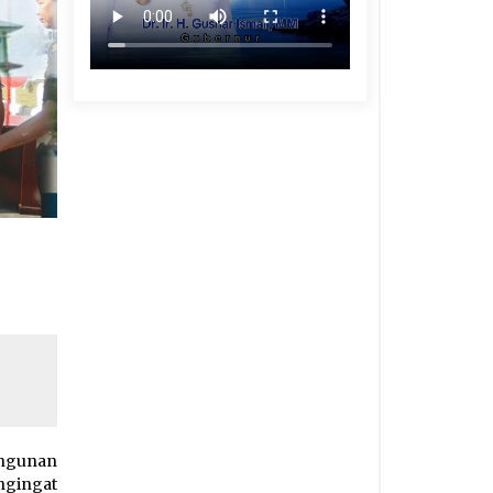
angunan
ngingat