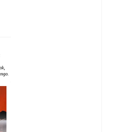
a
ak,
ango.