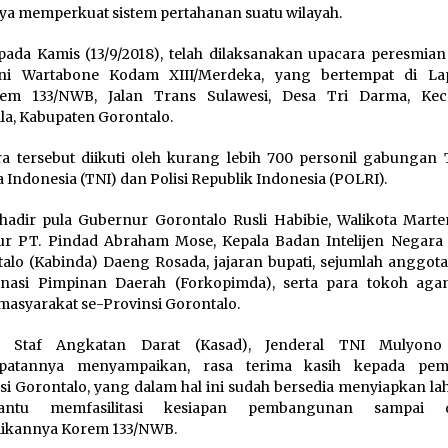
ya memperkuat sistem pertahanan suatu wilayah.
ada Kamis (13/9/2018), telah dilaksanakan upacara peresmia
ani Wartabone Kodam XIII/Merdeka, yang bertempat di L
em 133/NWB, Jalan Trans Sulawesi, Desa Tri Darma, Ke
la, Kabupaten Gorontalo.
a tersebut diikuti oleh kurang lebih 700 personil gabungan 
 Indonesia (TNI) dan Polisi Republik Indonesia (POLRI).
hadir pula Gubernur Gorontalo Rusli Habibie, Walikota Marte
ur PT. Pindad Abraham Mose, Kepala Badan Intelijen Negara
alo (Kabinda) Daeng Rosada, jajaran bupati, sejumlah anggot
inasi Pimpinan Daerah (Forkopimda), serta para tokoh ag
masyarakat se-Provinsi Gorontalo.
a Staf Angkatan Darat (Kasad), Jenderal TNI Mulyono
patannya menyampaikan, rasa terima kasih kepada peme
si Gorontalo, yang dalam hal ini sudah bersedia menyiapkan la
antu memfasilitasi kesiapan pembangunan sampai 
mikannya Korem 133/NWB.