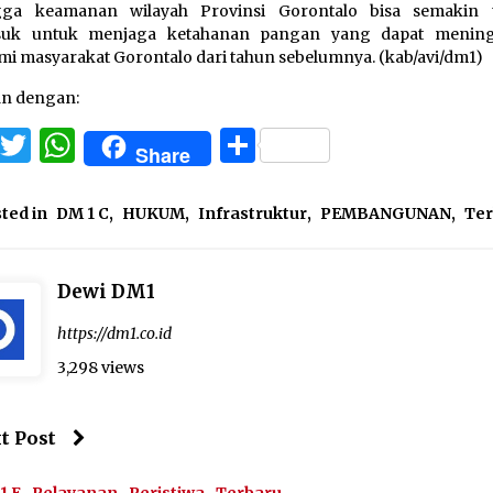
gga keamanan wilayah Provinsi Gorontalo bisa semakin t
suk untuk menjaga ketahanan pangan yang dapat mening
i masyarakat Gorontalo dari tahun sebelumnya. (kab/avi/dm1)
an dengan:
Facebook
Twitter
WhatsApp
Share
Share
ted in
DM 1 C
,
HUKUM
,
Infrastruktur
,
PEMBANGUNAN
,
Ter
Dewi DM1
https://dm1.co.id
3,298 views
t Post