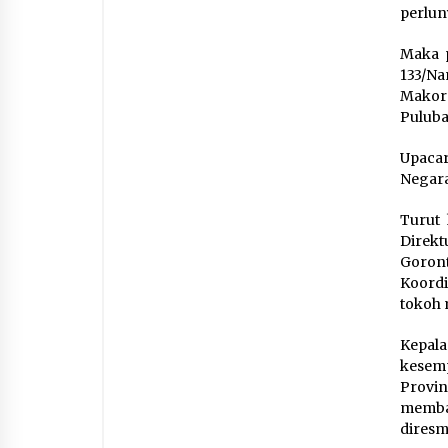
perlun
Maka p
133/N
Makor
Puluba
Upacar
Negara
Turut 
Direkt
Goront
Koord
tokoh 
Kepal
kesem
Provin
memb
dires