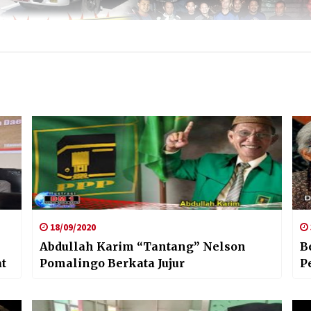
18/09/2020
Abdullah Karim “Tantang” Nelson
B
t
Pomalingo Berkata Jujur
P