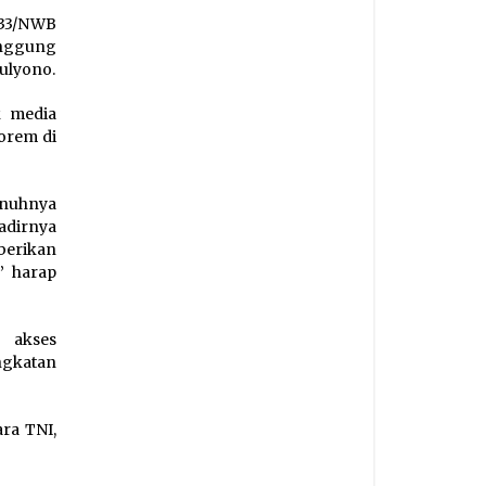
133/NWB
anggung
Mulyono.
k media
orem di
enuhnya
adirnya
berikan
” harap
 akses
ngkatan
ra TNI,