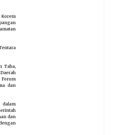
n Korem
apangan
camatan
Tentara
n Taha,
 Daerah
a Forum
ama dan
 dalam
rintah
han dan
dengan