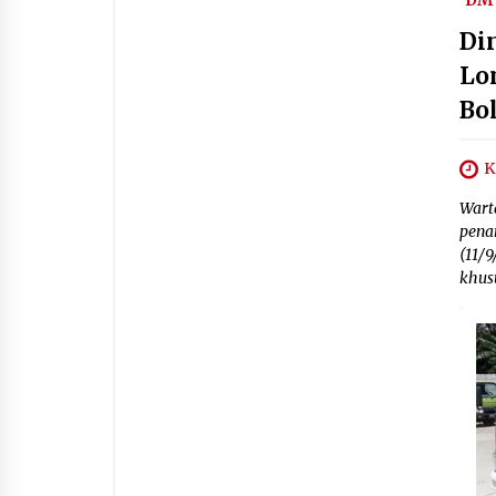
DM 
Di
Lo
Bo
K
Wart
pena
(11/
khus