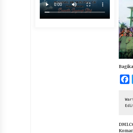
Bagik
War
Edi
DM1.CO
Komand