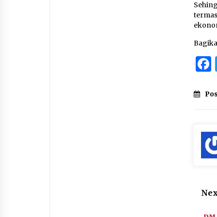
Sehin
terma
ekonom
Bagik
Pos
Nex