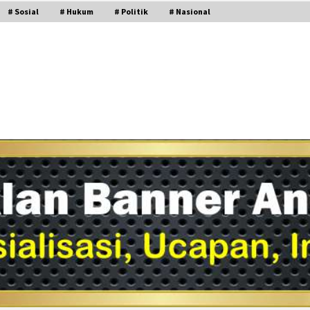
# Sosial
# Hukum
# Politik
# Nasional