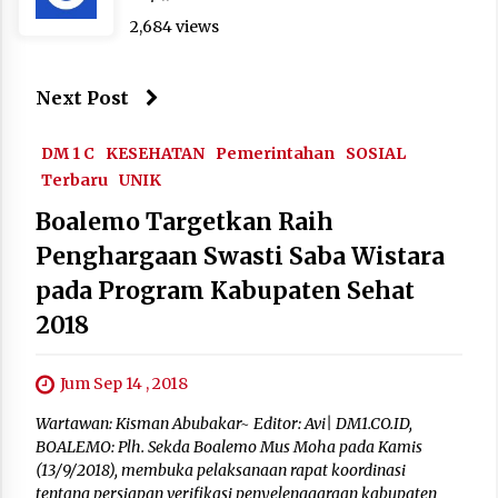
2,684 views
Next Post
DM 1 C
KESEHATAN
Pemerintahan
SOSIAL
Terbaru
UNIK
Boalemo Targetkan Raih
Penghargaan Swasti Saba Wistara
pada Program Kabupaten Sehat
2018
Jum Sep 14 , 2018
Wartawan: Kisman Abubakar~ Editor: Avi| DM1.CO.ID,
BOALEMO: Plh. Sekda Boalemo Mus Moha pada Kamis
(13/9/2018), membuka pelaksanaan rapat koordinasi
tentang persiapan verifikasi penyelenggaraan kabupaten