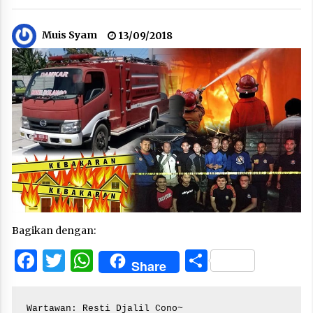
Muis Syam
13/09/2018
Bagikan dengan:
Facebook
Twitter
WhatsApp
Share
Share
Wartawan: Resti Djalil Cono~
