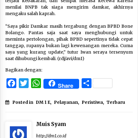
terjadi kebakaran, dan sempat merasa kecewa karena
menilai BNPB tak siaga mengirim damkar, akhirnya
mengaku salah kaprah.
“Saya pikir Damkar masih tergabung dengan BPBD Bone
Bolango. Pantas saja saat saya menghubungi untuk
meminta pertolongan, pihak BPBD sepertinya tidak cepat
tanggap, rupanya bukan lagi kewenangan mereka. Cuma
saya yang kurang update,” tutur Iwan seraya tersenyum
saat dihubungi kembali. (rdj/avi/dm1)
Bagikan dengan:
Facebook
Twitter
WhatsApp
Share
Share
Posted in
DM 1 E
,
Pelayanan
,
Peristiwa
,
Terbaru
Muis Syam
http://dm1.co.id