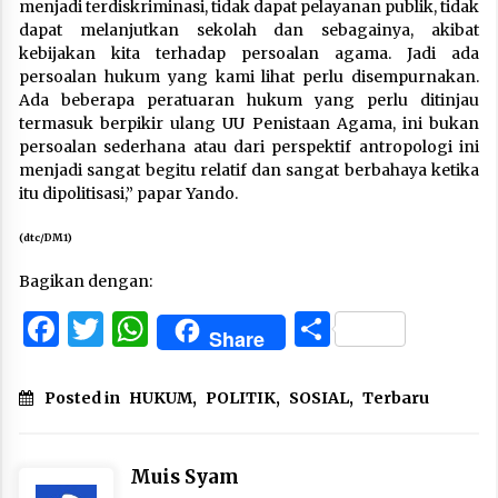
menjadi terdiskriminasi, tidak dapat pelayanan publik, tidak
dapat melanjutkan sekolah dan sebagainya, akibat
kebijakan kita terhadap persoalan agama. Jadi ada
persoalan hukum yang kami lihat perlu disempurnakan.
Ada beberapa peratuaran hukum yang perlu ditinjau
termasuk berpikir ulang UU Penistaan Agama, ini bukan
persoalan sederhana atau dari perspektif antropologi ini
menjadi sangat begitu relatif dan sangat berbahaya ketika
itu dipolitisasi,” papar Yando.
(dtc/DM1)
Bagikan dengan:
Facebook
Twitter
WhatsApp
Share
Share
Posted in
HUKUM
,
POLITIK
,
SOSIAL
,
Terbaru
Muis Syam