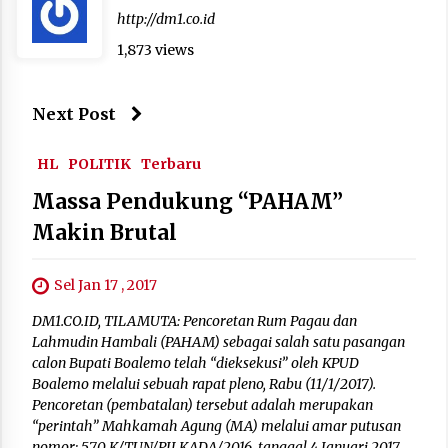
http://dm1.co.id
1,873 views
Next Post
HL
POLITIK
Terbaru
Massa Pendukung “PAHAM”
Makin Brutal
Sel Jan 17 , 2017
DM1.CO.ID, TILAMUTA: Pencoretan Rum Pagau dan
Lahmudin Hambali (PAHAM) sebagai salah satu pasangan
calon Bupati Boalemo telah “dieksekusi” oleh KPUD
Boalemo melalui sebuah rapat pleno, Rabu (11/1/2017).
Pencoretan (pembatalan) tersebut adalah merupakan
“perintah” Mahkamah Agung (MA) melalui amar putusan
nomor: 570 K/TUN/PILKADA/2016, tanggal 4 Januari 2017.