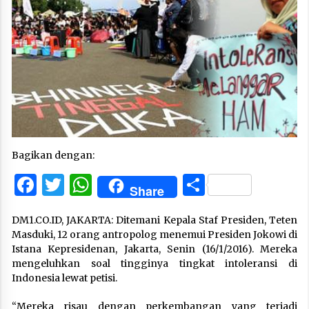
Bagikan dengan:
Facebook
Twitter
WhatsApp
Share
Share
DM1.CO.ID, JAKARTA: Ditemani Kepala Staf Presiden, Teten
Masduki, 12 orang antropolog menemui Presiden Jokowi di
Istana Kepresidenan, Jakarta, Senin (16/1/2016). Mereka
mengeluhkan soal tingginya tingkat intoleransi di
Indonesia lewat petisi.
“Mereka risau dengan perkembangan yang terjadi