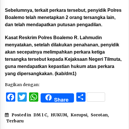
Sebelumnya, terkait perkara tersebut, penyidik Polres
Boalemo telah menetapkan 2 orang tersangka lain,
dan telah mendapatkan putusan pengadilan.
Kasat Reskrim Polres Boalemo R. Lahmudin
menyatakan, setelah dilakukan penahanan, penyidik
akan secepatnya melimpahkan perkara ketiga
tersangka tersebut kepada Kejaksaan Negeri Tilmuta,
guna mendapatkan kepastian hukum atas perkara
yang dipersangkakan. (kab/dm1)
Bagikan dengan:
Facebook
Twitter
WhatsApp
Share
Share
Posted in
DM 1 C
,
HUKUM
,
Korupsi
,
Sorotan
,
Terbaru