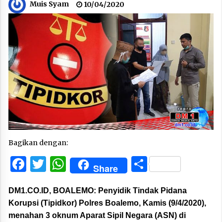
Muis Syam
10/04/2020
Bagikan dengan:
Facebook
Twitter
WhatsApp
Share
Share
DM1.CO.ID, BOALEMO:
Penyidik Tindak Pidana
Korupsi (Tipidkor) Polres Boalemo, Kamis (9/4/2020),
menahan 3 oknum Aparat Sipil Negara (ASN) di