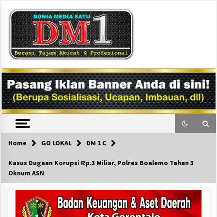
Skip
to
content
DM1
Home
GO LOKAL
DM 1 C
Kasus Dugaan Korupsi Rp.3 Miliar, Polres Boalemo Tahan 3
Oknum ASN