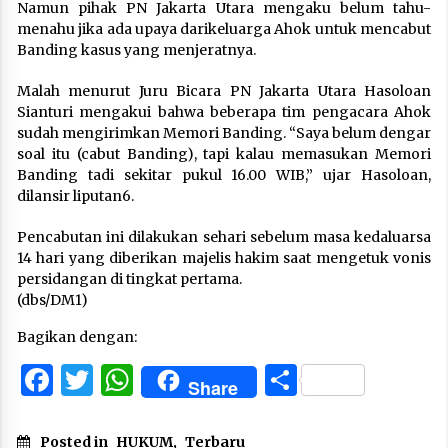
Namun pihak PN Jakarta Utara mengaku belum tahu-
menahu jika ada upaya darikeluarga Ahok untuk mencabut
Banding kasus yang menjeratnya.
Malah menurut Juru Bicara PN Jakarta Utara Hasoloan
Sianturi mengakui bahwa beberapa tim pengacara Ahok
sudah mengirimkan Memori Banding. “Saya belum dengar
soal itu (cabut Banding), tapi kalau memasukan Memori
Banding tadi sekitar pukul 16.00 WIB,” ujar Hasoloan,
dilansir liputan6.
Pencabutan ini dilakukan sehari sebelum masa kedaluarsa
14 hari yang diberikan majelis hakim saat mengetuk vonis
persidangan di tingkat pertama.
(dbs/DM1)
Bagikan dengan:
Facebook
Twitter
WhatsApp
Share
Share
Posted in
HUKUM
,
Terbaru