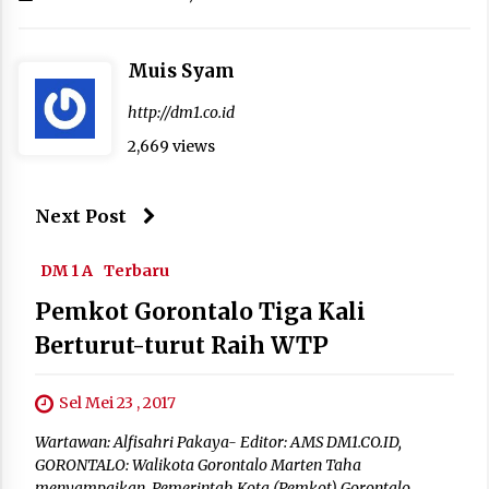
Muis Syam
http://dm1.co.id
2,669 views
Next Post
DM 1 A
Terbaru
Pemkot Gorontalo Tiga Kali
Berturut-turut Raih WTP
Sel Mei 23 , 2017
Wartawan: Alfisahri Pakaya- Editor: AMS DM1.CO.ID,
GORONTALO: Walikota Gorontalo Marten Taha
menyampaikan, Pemerintah Kota (Pemkot) Gorontalo