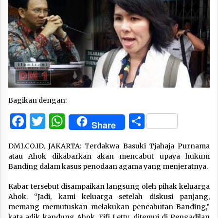
Bagikan dengan:
Facebook
Twitter
WhatsApp
Share
Share
DM1.CO.ID, JAKARTA: Terdakwa Basuki Tjahaja Purnama
atau Ahok dikabarkan akan mencabut upaya hukum
Banding dalam kasus penodaan agama yang menjeratnya.
Kabar tersebut disampaikan langsung oleh pihak keluarga
Ahok. “Jadi, kami keluarga setelah diskusi panjang,
memang memutuskan melakukan pencabutan Banding,”
kata adik kandung Ahok, Fifi Letty, ditemui di Pengadilan