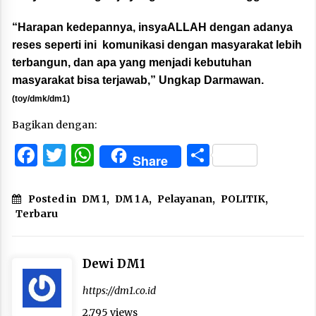
“Harapan kedepannya, insyaALLAH dengan adanya
reses seperti ini komunikasi dengan masyarakat lebih
terbangun, dan apa yang menjadi kebutuhan
masyarakat bisa terjawab,” Ungkap Darmawan.
(toy/dmk/dm1)
Bagikan dengan:
Facebook
Twitter
WhatsApp
Share
Share
Posted in
DM 1
,
DM 1 A
,
Pelayanan
,
POLITIK
,
Terbaru
Dewi DM1
https://dm1.co.id
2,795 views