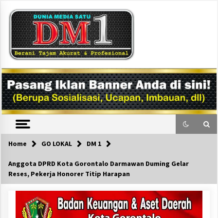
Skip
to
content
DM1
Home
GO LOKAL
DM 1
Anggota DPRD Kota Gorontalo Darmawan Duming Gelar
Reses, Pekerja Honorer Titip Harapan