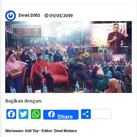
Dewi DM1
05/01/2019
Bagikan dengan:
Facebook
Twitter
WhatsApp
Share
Share
Wartawan: Aldi Toy~ Editor: Dewi Mutiara