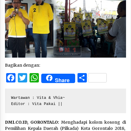
Bagikan dengan:
Facebook
Twitter
WhatsApp
Share
Share
Wartawan : Vita & Vhia~

Editor : Vita Pakai ||
DM1.CO.ID, GORONTALO:
Menghadapi kolom kosong di
Pemilihan Kepala Daerah (Pilkada) Kota Gorontalo 2018,