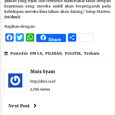
pilihan yang tepat, dan tentunya masyarakat sadar dengan
keputusan yang mereka ambil akan berpengaruh pada
kehidupan mereka lima tahun akan datang,” tutup Marten.
(vt/dm1)
Bagikan dengan:
Facebook
Twitter
WhatsApp
Share
Share
Posted in
DM 1 A
,
PILIHAN
,
POLITIK
,
Terbaru
Muis Syam
http://dm1.co.id
2,786 views
Next Post