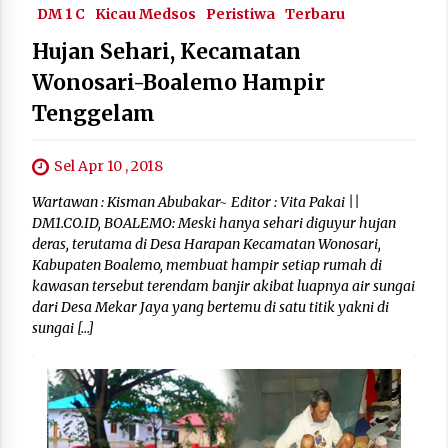
DM 1 C
Kicau Medsos
Peristiwa
Terbaru
Hujan Sehari, Kecamatan
Wonosari-Boalemo Hampir
Tenggelam
Sel Apr 10 , 2018
Wartawan : Kisman Abubakar~ Editor : Vita Pakai ||
DM1.CO.ID, BOALEMO: Meski hanya sehari diguyur hujan
deras, terutama di Desa Harapan Kecamatan Wonosari,
Kabupaten Boalemo, membuat hampir setiap rumah di
kawasan tersebut terendam banjir akibat luapnya air sungai
dari Desa Mekar Jaya yang bertemu di satu titik yakni di
sungai […]