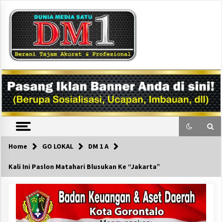
Skip
to
content
DM1
Home
GO LOKAL
DM 1 A
Kali Ini Paslon Matahari Blusukan Ke “Jakarta”