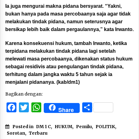
Ia juga mengurai makna pidana bersyarat. “Yakni,
bukan hanya pada masa percobaanya saja agar tidak
melakukan tindak pidana, namun seterusnya agar
bersikap lebih baik dalam pergaulannya,” kata Irwanto.
Karena konsekuensi hukum, tambah Irwanto, ketika
terpidana melakukan tindak pidana lagi setelah
melewati masa percobaanya, dikenakan status hukum
sebagai residivis atau pengulangan tindak pidana,
terhitung dalam jangka waktu 5 tahun sejak ia
menjalani pidananya. (kab/dm1)
Bagikan dengan:
Facebook
Twitter
WhatsApp
Share
Share
Posted in
DM 1 C
,
HUKUM
,
Pemilu
,
POLITIK
,
Sorotan
,
Terbaru