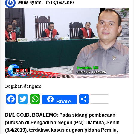
Muis Syam
13/04/2019
Bagikan dengan:
Facebook
Twitter
WhatsApp
Share
Share
DM1.CO.ID, BOALEMO:
Pada sidang pembacaan
putusan di Pengadilan Negeri (PN) Tilamuta, Senin
(8/4/2019), terdakwa kasus dugaan pidana Pemilu,