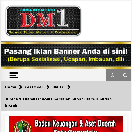
Skip
to
content
DM1
Home
GO LOKAL
DM 1 C
Jubir PN Tilamuta: Vonis Bersalah Bupati Darwis Sudah
Inkrah