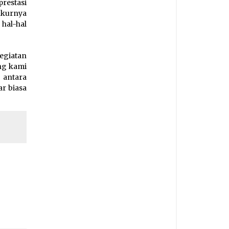
restasi
ukurnya
 hal-hal
giatan
ang kami
 antara
r biasa