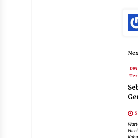
Nex
DM 
Ter
Se
Ge
S
Wart
Face
Kabu