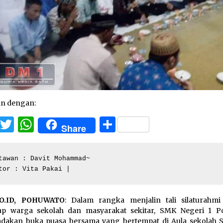
an dengan:
Facebook
Twitter
WhatsApp
Share
Share
tawan : Davit Mohammad~

tor : Vita Pakai |
O.ID, POHUWATO
: Dalam rangka menjalin tali silaturahmi
ap warga sekolah dan masyarakat sekitar, SMK Negeri 1 P
dakan buka puasa bersama yang bertempat di Aula sekolah