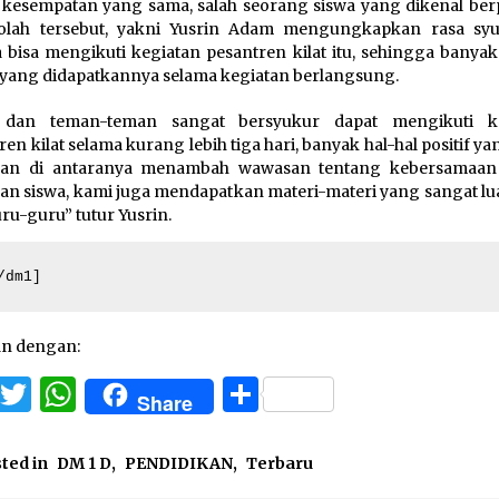
kesempatan yang sama, salah seorang siswa yang dikenal berp
kolah tersebut, yakni Yusrin Adam mengungkapkan rasa sy
 bisa mengikuti kegiatan pesantren kilat itu, sehingga banyak
f yang didapatkannya selama kegiatan berlangsung.
 dan teman-teman sangat bersyukur dapat mengikuti ke
ren kilat selama kurang lebih tiga hari, banyak hal-hal positif y
kan di antaranya menambah wawasan tentang kebersamaan
an siswa, kami juga mendapatkan materi-materi yang sangat lua
uru-guru” tutur Yusrin.
/dm1]
an dengan:
Facebook
Twitter
WhatsApp
Share
Share
ted in
DM 1 D
,
PENDIDIKAN
,
Terbaru