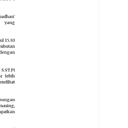
adhan’
t yang
l 15.30
ambutan
 dengan
S.ST.Pi
r lebih
melihat
ubungan
masing,
apatkan