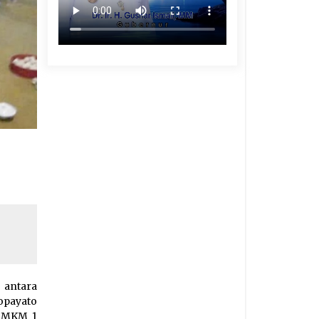
 antara
opayato
 SMKM 1