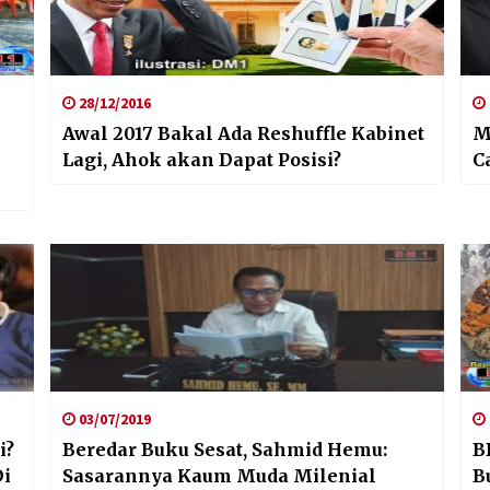
28/12/2016
Awal 2017 Bakal Ada Reshuffle Kabinet
M
Lagi, Ahok akan Dapat Posisi?
C
03/07/2019
i?
Beredar Buku Sesat, Sahmid Hemu:
B
Di
Sasarannya Kaum Muda Milenial
B