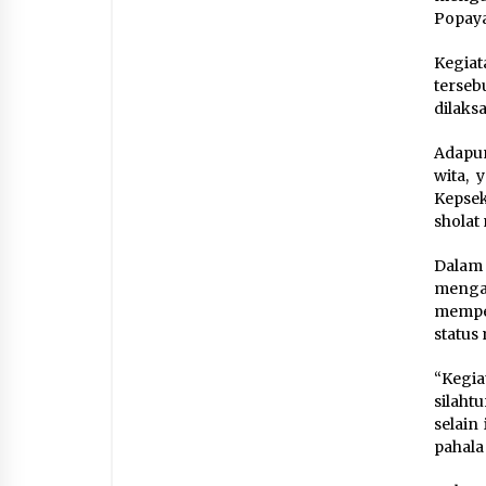
Popaya
Kegia
terse
dilaks
Adapun
wita, 
Kepsek
sholat
Dalam
menga
memper
status
“Kegi
silaht
selain
pahala