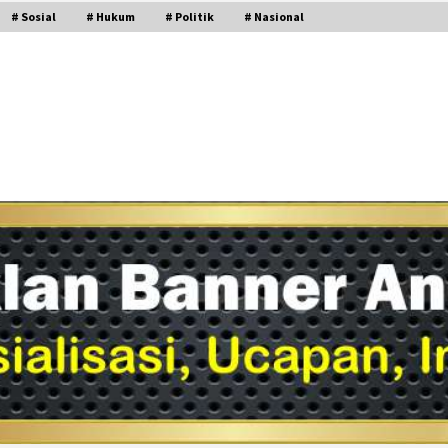
# Sosial
# Hukum
# Politik
# Nasional