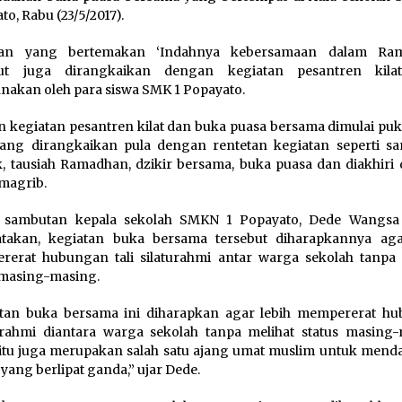
to, Rabu (23/5/2017).
tan yang bertemakan ‘Indahnya kebersamaan dalam Ram
but juga dirangkaikan dengan kegiatan pesantren kila
anakan oleh para siswa SMK 1 Popayato.
 kegiatan pesantren kilat dan buka puasa bersama dimulai puku
yang dirangkaikan pula dengan rentetan kegiatan seperti s
, tausiah Ramadhan, dzikir bersama, buka puasa dan diakhiri
 magrib.
 sambutan kepala sekolah SMKN 1 Popayato, Dede Wangsa 
takan, kegiatan buka bersama tersebut diharapkannya aga
erat hubungan tali silaturahmi antar warga sekolah tanpa 
 masing-masing.
atan buka bersama ini diharapkan agar lebih mempererat h
urahmi diantara warga sekolah tanpa melihat status masing-
 itu juga merupakan salah satu ajang umat muslim untuk mend
 yang berlipat ganda,” ujar Dede.