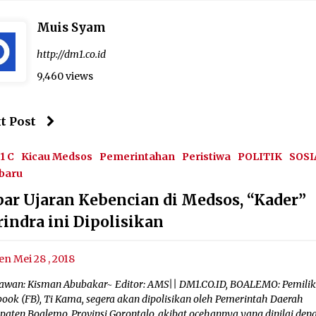
Muis Syam
http://dm1.co.id
9,460 views
t Post
1 C
Kicau Medsos
Pemerintahan
Peristiwa
POLITIK
SOSI
baru
bar Ujaran Kebencian di Medsos, “Kader”
rindra ini Dipolisikan
en Mei 28 , 2018
awan: Kisman Abubakar~ Editor: AMS|| DM1.CO.ID, BOALEMO: Pemilik
book (FB), Ti Kama, segera akan dipolisikan oleh Pemerintah Daerah
paten Boalemo, Provinsi Gorontalo, akibat ocehannya yang dinilai den