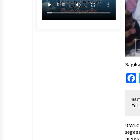
Bagik
War
Edi
DM1.C
segen
menga