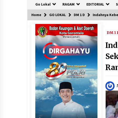
Go Lokal
RAGAM
EDITORIAL
S
Home
GO LOKAL
DM 1 D
Indahnya Keb
DM 1 
In
Sek
Ra