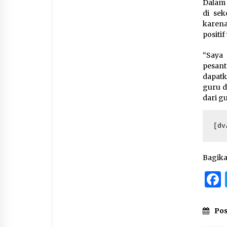
Dalam 
di se
karena
positi
“Saya
pesant
dapat
guru d
dari g
[dv
Bagik
Pos