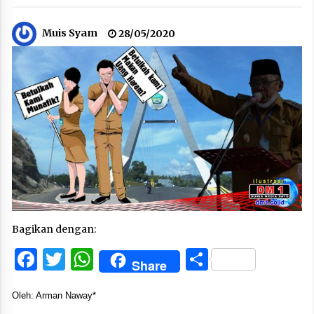
Muis Syam
28/05/2020
Bagikan dengan:
Facebook
Twitter
WhatsApp
Share
Share
Oleh: Arman Naway*