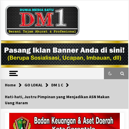
Skip
to
content
DM1
Home
GO LOKAL
DM 1 C
Hati-hati, Justru Pimpinan yang Menjadikan ASN Makan
Uang Haram