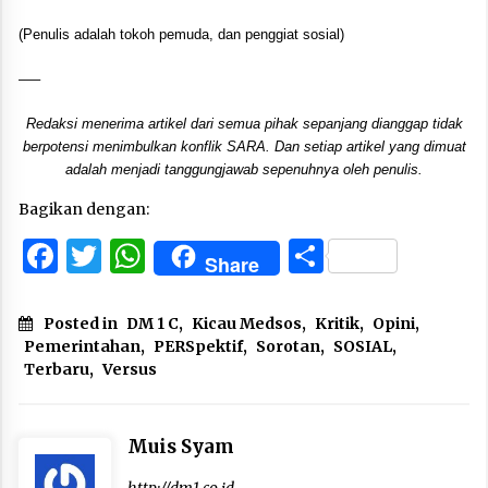
(Penulis adalah tokoh pemuda, dan penggiat sosial)
—–
Redaksi menerima artikel dari semua pihak sepanjang dianggap tidak
berpotensi menimbulkan konflik SARA. Dan setiap artikel yang dimuat
adalah menjadi tanggungjawab sepenuhnya oleh penulis.
Bagikan dengan:
Facebook
Twitter
WhatsApp
Share
Share
Posted in
DM 1 C
,
Kicau Medsos
,
Kritik
,
Opini
,
Pemerintahan
,
PERSpektif
,
Sorotan
,
SOSIAL
,
Terbaru
,
Versus
Muis Syam
http://dm1.co.id