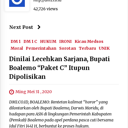
42,726 views
Next Post
DM 1
DM 1 C
HUKUM
IRONI
Kicau Medsos
Moral
Pemerintahan
Sorotan
Terbaru
UNIK
Dinilai Lecehkan Sarjana, Bupati
Boalemo “Paket C” Itupun
Dipolisikan
Ming Mei 31 , 2020
DM1.CO.ID, BOALEMO: Rentetan kalimat “horor” yang
dilontarkan oleh Bupati Boalemo, Darwis Moridu, di
hadapan para ASN di lingkungan Pemerintah Kabupaten
(Pemkab) Boalemo pada apel perdana pasca cuti bersama
Idul Fitri 1441 H, berbuntut ke proses hukum.