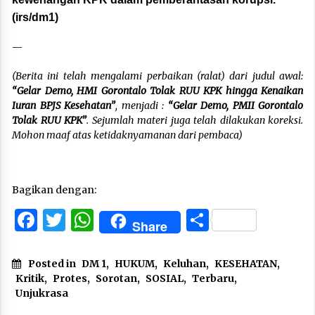
(irs/dm1)
—
(Berita ini telah mengalami perbaikan (ralat) dari judul awal:
“Gelar Demo, HMI Gorontalo Tolak RUU KPK hingga Kenaikan
Iuran BPJS Kesehatan”
, menjadi :
“Gelar Demo, PMII Gorontalo
Tolak RUU KPK”
. Sejumlah materi juga telah dilakukan koreksi.
Mohon maaf atas ketidaknyamanan dari pembaca)
Bagikan dengan:
Facebook
Twitter
WhatsApp
Share
Share
Posted in
DM 1
,
HUKUM
,
Keluhan
,
KESEHATAN
,
Kritik
,
Protes
,
Sorotan
,
SOSIAL
,
Terbaru
,
Unjukrasa