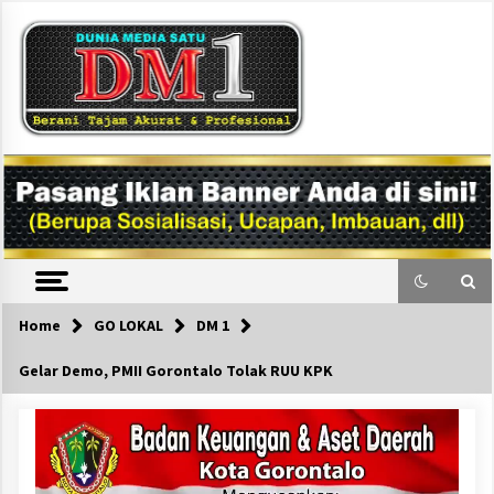
Skip
to
content
DM1
Home
GO LOKAL
DM 1
Gelar Demo, PMII Gorontalo Tolak RUU KPK