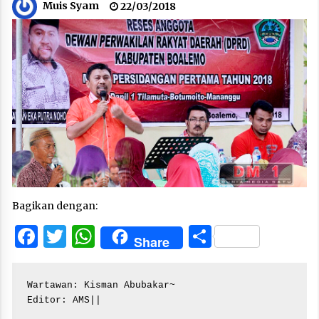
Muis Syam
22/03/2018
Bagikan dengan:
Facebook
Twitter
WhatsApp
Share
Share
Wartawan: Kisman Abubakar~

Editor: AMS||