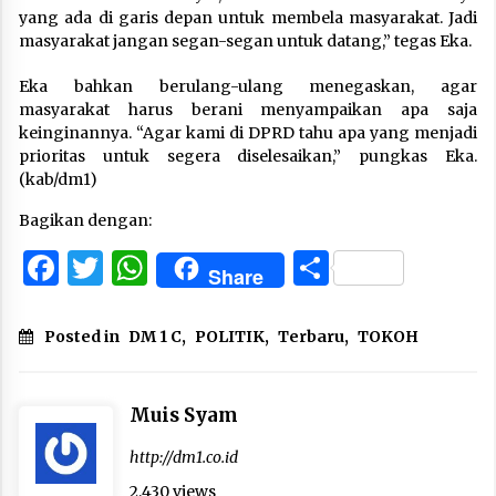
yang ada di garis depan untuk membela masyarakat. Jadi
masyarakat jangan segan-segan untuk datang,” tegas Eka.
Eka bahkan berulang-ulang menegaskan, agar
masyarakat harus berani menyampaikan apa saja
keinginannya. “Agar kami di DPRD tahu apa yang menjadi
prioritas untuk segera diselesaikan,” pungkas Eka.
(kab/dm1)
Bagikan dengan:
Facebook
Twitter
WhatsApp
Share
Share
Posted in
DM 1 C
,
POLITIK
,
Terbaru
,
TOKOH
Muis Syam
http://dm1.co.id
2,430 views