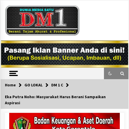
Skip
to
content
DM1
Home
GO LOKAL
DM 1 C
Eka Putra Noho: Masyarakat Harus Berani Sampaikan
Aspirasi