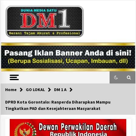
Skip
to
content
DM1
Home
GO LOKAL
DM 1 A
DPRD Kota Gorontalo: Ranperda Diharapkan Mampu
Tingkatkan PAD dan Kesejahteraan Masyarakat