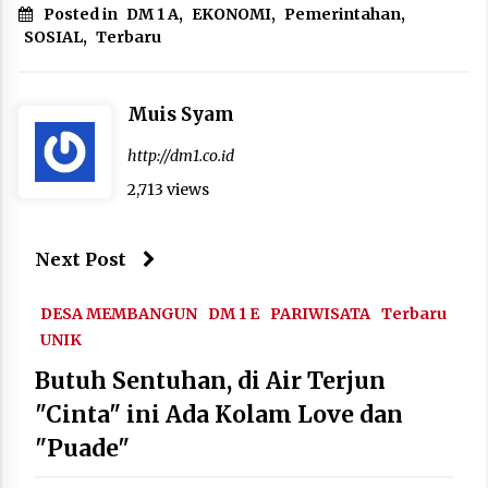
Posted in
DM 1 A
,
EKONOMI
,
Pemerintahan
,
SOSIAL
,
Terbaru
Muis Syam
http://dm1.co.id
2,713 views
Next Post
DESA MEMBANGUN
DM 1 E
PARIWISATA
Terbaru
UNIK
Butuh Sentuhan, di Air Terjun
"Cinta" ini Ada Kolam Love dan
"Puade"