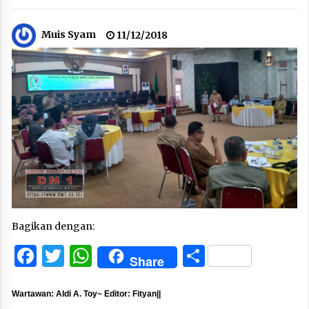
Muis Syam
11/12/2018
Bagikan dengan:
Facebook
Twitter
WhatsApp
Share
Share
Wartawan: Aldi A. Toy~ Editor: Fityan||