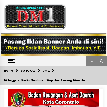
Skip
to
content
DM1
Home
GO LOKAL
DM 1
Di Inggris, Gadis Muslimah Siap dan Senang Dimadu