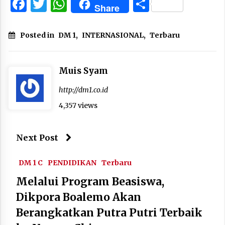
Facebook
Twitter
WhatsApp
Share
Share
Posted in
DM 1
,
INTERNASIONAL
,
Terbaru
Muis Syam
http://dm1.co.id
4,357 views
Next Post
DM 1 C
PENDIDIKAN
Terbaru
Melalui Program Beasiswa,
Dikpora Boalemo Akan
Berangkatkan Putra Putri Terbaik