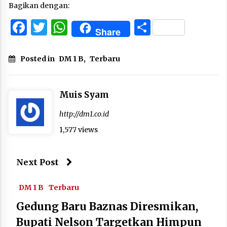
Bagikan dengan:
Facebook
Twitter
WhatsApp
Share
Share
Posted in
DM 1 B
,
Terbaru
Muis Syam
http://dm1.co.id
1,577 views
Next Post
DM 1 B
Terbaru
Gedung Baru Baznas Diresmikan,
Bupati Nelson Targetkan Himpun