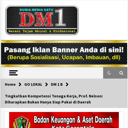
Skip
to
content
DM1
Home
GO LOKAL
DM 1 B
Tingkatkan Kompetensi Tenaga Kerja, Prof. Nelson:
Diharapkan Bukan Hanya Siap Pakai di Daerah