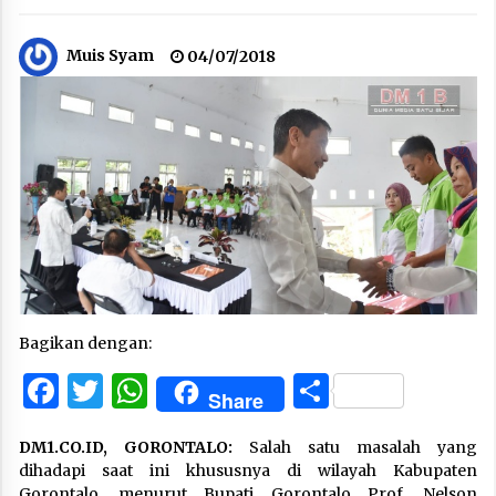
Muis Syam
04/07/2018
Bagikan dengan:
Facebook
Twitter
WhatsApp
Share
Share
DM1.CO.ID, GORONTALO:
Salah satu masalah yang
dihadapi saat ini khususnya di wilayah Kabupaten
Gorontalo, menurut Bupati Gorontalo Prof. Nelson