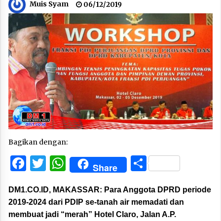
Muis Syam
06/12/2019
Bagikan dengan:
Facebook
Twitter
WhatsApp
Share
Share
DM1.CO.ID, MAKASSAR:
Para Anggota DPRD periode
2019-2024 dari PDIP se-tanah air memadati dan
membuat jadi “merah” Hotel Claro, Jalan A.P.