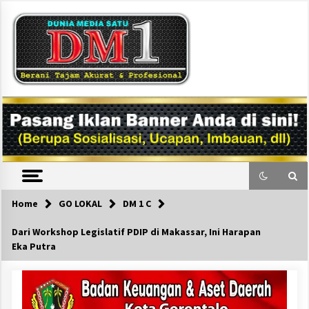
Skip
to
content
DM1
Home
GO LOKAL
DM 1 C
Dari Workshop Legislatif PDIP di Makassar, Ini Harapan
Eka Putra