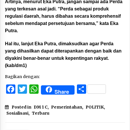
Artinya, menurut Eka Putra, jangan sampai ada Perda
yang terkesan asal jadi. “Perda sebagai produk
regulasi daerah, harus dibahas secara komprehensif
sebelum mendapat persetujuan bersama,” kata Eka
Putra.
Hal itu, lanjut Eka Putra, dimaksudkan agar Perda
yang dihasilkan dapat diterapankan dengan baik dan
diyakini benar-benar untuk kepentingan rakyat.
(kab/dm1)
Bagikan dengan:
Facebook
Twitter
WhatsApp
Share
Share
Posted in
DM 1 C
,
Pemerintahan
,
POLITIK
,
Sosialisasi
,
Terbaru