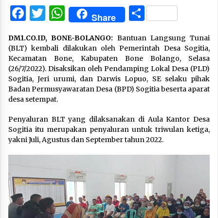
Facebook
Twitter
WhatsApp
Share
Share
DM1.CO.ID, BONE-BOLANGO:
Bantuan Langsung Tunai
(BLT) kembali dilakukan oleh Pemerintah Desa Sogitia,
Kecamatan Bone, Kabupaten Bone Bolango, Selasa
(26/7/2022). Disaksikan oleh Pendamping Lokal Desa (PLD)
Sogitia, Jeri urumi, dan Darwis Lopuo, SE selaku pihak
Badan Permusyawaratan Desa (BPD) Sogitia beserta aparat
desa setempat.
Penyaluran BLT yang dilaksanakan di Aula Kantor Desa
Sogitia itu merupakan penyaluran untuk triwulan ketiga,
yakni Juli, Agustus dan September tahun 2022.