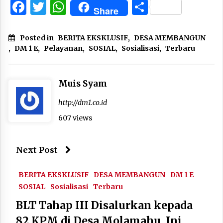
Facebook
Twitter
WhatsApp
Share
Share
Posted in
BERITA EKSKLUSIF
,
DESA MEMBANGUN
,
DM 1 E
,
Pelayanan
,
SOSIAL
,
Sosialisasi
,
Terbaru
Muis Syam
http://dm1.co.id
607 views
Next Post
BERITA EKSKLUSIF
DESA MEMBANGUN
DM 1 E
SOSIAL
Sosialisasi
Terbaru
BLT Tahap III Disalurkan kepada
82 KPM di Desa Molamahu, Ini