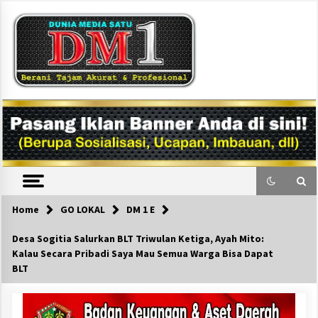
Skip
to
content
DM1
Home
GO LOKAL
DM 1 E
Desa Sogitia Salurkan BLT Triwulan Ketiga, Ayah Mito:
Kalau Secara Pribadi Saya Mau Semua Warga Bisa Dapat
BLT