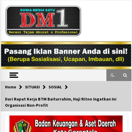
Skip
to
content
DM1
Home
SITUASI
SOSIAL
Dari Rapat Kerja BTM Baiturrahim, Haji Ritno Ingatkan Ini
Organisasi Non-Profit