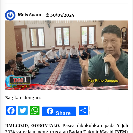
Muis Syam
30/07/2024
Bagikan dengan:
Facebook
Twitter
WhatsApp
Share
Share
DM1.CO.ID, GORONTALO:
Pasca dikukuhkan pada 5 Juli
2024 yang lalu, pengurus atau Badan Takmir Masjid (BTM)