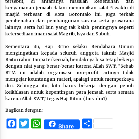
tersebut, di antaranya masalah kebersihan dan
kenyamanan jemaah dalam menunaikan salat 5 waktu di
masjid terbesar di Kota Gorontalo ini. Juga terkait
pembenahan dan pembangunan sarana serta prasarana
lainnya, serta hal lain yang tak kalah pentingnya seperti
ketersediaan imam salat Magrib, Isya dan Subuh.
Sementara itu, Haji Ritno selaku Bendahara Umum
mengingatkan kepada seluruh anggota takmir Masjid
Baiturrahim tanpa terkecuali, hendaknya bisa tetap bekerja
dengan niat yang benar-benar karena Allah SWT. “Sebab
BTM ini adalah organisasi non-profit, artinya tidak
mengejar keuntungan materi, apalagi untuk memperkaya
diri. Sehingga itu, kita harus bekerja dengan penuh
keikhlasan untuk kepentingan para jemaah serta semata
karena Allah SWT,” tegas Haji Ritno. (dms-dm1)
Bagikan dengan:
Facebook
Twitter
WhatsApp
Share
Share