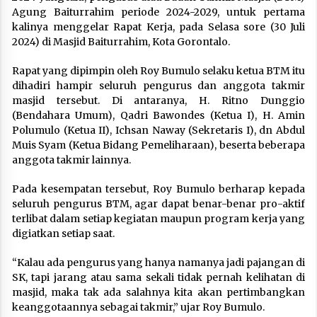
Agung Baiturrahim periode 2024-2029, untuk pertama
kalinya menggelar Rapat Kerja, pada Selasa sore (30 Juli
2024) di Masjid Baiturrahim, Kota Gorontalo.
Rapat yang dipimpin oleh Roy Bumulo selaku ketua BTM itu
dihadiri hampir seluruh pengurus dan anggota takmir
masjid tersebut. Di antaranya, H. Ritno Dunggio
(Bendahara Umum), Qadri Bawondes (Ketua I), H. Amin
Polumulo (Ketua II), Ichsan Naway (Sekretaris I), dn Abdul
Muis Syam (Ketua Bidang Pemeliharaan), beserta beberapa
anggota takmir lainnya.
Pada kesempatan tersebut, Roy Bumulo berharap kepada
seluruh pengurus BTM, agar dapat benar-benar pro-aktif
terlibat dalam setiap kegiatan maupun program kerja yang
digiatkan setiap saat.
“Kalau ada pengurus yang hanya namanya jadi pajangan di
SK, tapi jarang atau sama sekali tidak pernah kelihatan di
masjid, maka tak ada salahnya kita akan pertimbangkan
keanggotaannya sebagai takmir,” ujar Roy Bumulo.